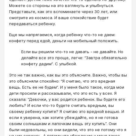
Можете со стороны на это взглянуть и улыбнуться.
Представьте, как это вспоминаете через 30 лет, или
смотрите из космоса. И ваше спокойствие будет
передаваться ребенку.
Еще мы напрягаемся, когда ребенку что-то не даем:
конфету перед едой, деньги на мобильный положить.
Если вы решили что-то не давать - не давайте. Но
делайте все это проще, легче: “Завтра обязательно
конфету дадим”. С улыбкой.
Это не так важно, как вы это объясните. Важно, чтобы вы
это объясняли спокойно: “Я считаю, что это вредная
вещь. Есть ее не будем”. И у меня было такое, когда мои
дети просили и рассказывали, что это есть у всех. Я
сказала: “Девочки, у вас родится ребенок. Вы будете его
любить? И если что-то будете считать вредным, вы
своему ребенку купите? Я считаю это вредной вещью. И
если я уверена, как хотите убеждайте, но я не готова
своим солнышкам и лапочкам вещь эту купить”. Они
были недовольны, но они видели, что это не потому что я
на них сержусь. А потому что убеждение у меня такое.