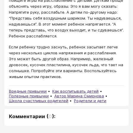
поищите игры на расслабление с детьми. Деткам проще
объяснять через игру, образы. Это я вам могу сказать:
Напрягите руку, расслабьте. А детям по-другому надо:
“Представь себя воздушным шариком. Ты надуваешься,
надуваешься”. В этот момент ребенок напрягается. “А
теперь представь, что воздух выходит, и ты сдуваешься”.
Ребенок расслабляется.
Если ребенку трудно заснуть, ребенок засыпает легче
через несколько циклов напряжения и расслабления.
Это может быть другой образ. Например, железный
дровосек, кусочек пластилина, кусочек льда, что тает на
солнышке. Попробуйте эти варианты. Воспользуйтесь
живым опытом практиков.
Вредные привычки
Как воспитывать детей
Полезные привычки
Автор Марина Смирнова
Школа счастливых родителей
Родители и дети
Комментарии
(
0
):