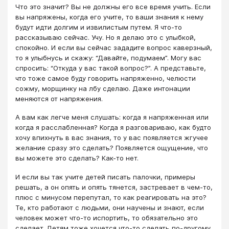
Что это значит? Вы не должны его все время учить. Если
вы напряжены, когда его учите, то ваши знания к нему
будут идти долгим и извилистым путем. Я что-то
рассказываю сейчас. Учу. Но я делаю это с улыбкой,
спокойно. И если вы сейчас зададите вопрос каверзный,
то я улыбнусь и скажу: “Давайте, подумаем”. Могу вас
спросить: “Откуда у вас такой вопрос?”. А представьте,
что тоже самое буду говорить напряженно, челюсти
сожму, морщинку на лбу сделаю. Даже интонации
меняются от напряжения.
А вам как легче меня слушать: когда я напряженная или
когда я расслабленная? Когда я разговариваю, как будто
хочу впихнуть в вас знания, то у вас появляется жгучее
желание сразу это сделать? Появляется ощущение, что
вы можете это сделать? Как-то нет.
И если вы так учите детей писать палочки, примеры
решать, а он опять и опять тянется, застревает в чем-то,
плюс с минусом перепутал, то как реагировать на это?
Те, кто работают с людьми, они научены и знают, если
человек может что-то испортить, то обязательно это
сделает. Детям тоже хочется что-то сделать по-другому.