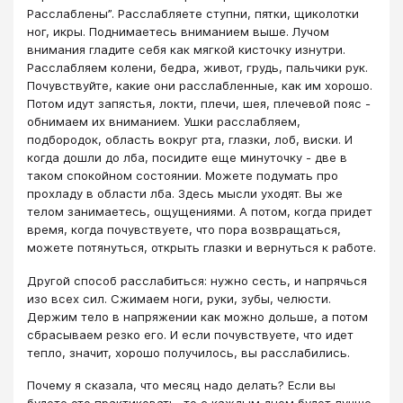
Расслаблены”. Расслабляете ступни, пятки, щиколотки
ног, икры. Поднимаетесь вниманием выше. Лучом
внимания гладите себя как мягкой кисточку изнутри.
Расслабляем колени, бедра, живот, грудь, пальчики рук.
Почувствуйте, какие они расслабленные, как им хорошо.
Потом идут запястья, локти, плечи, шея, плечевой пояс -
обнимаем их вниманием. Ушки расслабляем,
подбородок, область вокруг рта, глазки, лоб, виски. И
когда дошли до лба, посидите еще минуточку - две в
таком спокойном состоянии. Можете подумать про
прохладу в области лба. Здесь мысли уходят. Вы же
телом занимаетесь, ощущениями. А потом, когда придет
время, когда почувствуете, что пора возвращаться,
можете потянуться, открыть глазки и вернуться к работе.
Другой способ расслабиться: нужно сесть, и напрячься
изо всех сил. Сжимаем ноги, руки, зубы, челюсти.
Держим тело в напряжении как можно дольше, а потом
сбрасываем резко его. И если почувствуете, что идет
тепло, значит, хорошо получилось, вы расслабились.
Почему я сказала, что месяц надо делать? Если вы