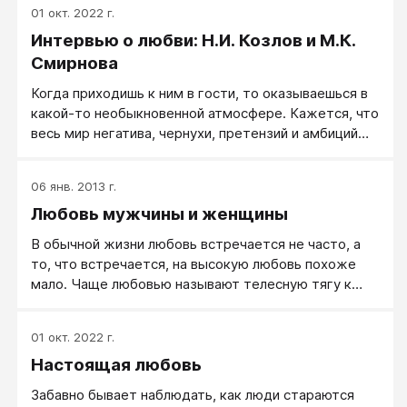
01 окт. 2022 г.
Интервью о любви: Н.И. Козлов и М.К.
Смирнова
Когда приходишь к ним в гости, то оказываешься в
какой-то необыкновенной атмосфере. Кажется, что
весь мир негатива, чернухи, претензий и амбиций
остаётся где-то совсем-совсем далеко…
06 янв. 2013 г.
Любовь мужчины и женщины
В обычной жизни любовь встречается не часто, а
то, что встречается, на высокую любовь похоже
мало. Чаще любовью называют телесную тягу к
другому человеку с сексуальным подтекстом,
иногда это влюбленность, иногда привязанность. О
01 окт. 2022 г.
настоящей любви, как о высоких отношениях между
Настоящая любовь
мужчиной и женщиной, любят помечтать, чтобы
вдруг ее получить себе, в свою жизнь, но редко кто
Забавно бывает наблюдать, как люди стараются
готов учиться любить, мало кто готов вкладываться