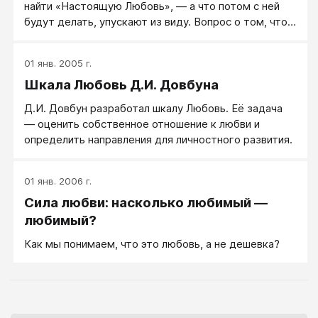
найти «Настоящую Любовь», — а что потом с ней
в отношения, чтобы они стали отношениями с
будут делать, упускают из виду. Вопрос о том, что
любовью.
будет, если у меня с Идеалом все привычки,
предпочтения и прочая «механика жизни» окажутся
01 янв. 2005 г.
разными - остается за кадром. А ведь сама по себе
Шкала Любовь Д.И. Довбуна
«Настоящая Любовь» никого, кажется, не
осчастливила. Хорошие отношения, да когда в них
Д.И. Довбун разработал шкалу Любовь. Её задача
вкладываются оба, да еще и с душой — гораздо
― оценить собственное отношение к любви и
интереснее.
определить направления для личностного развития.
01 янв. 2006 г.
Сила любви: насколько любимый —
любимый?
Как мы понимаем, что это любовь, а не дешевка?