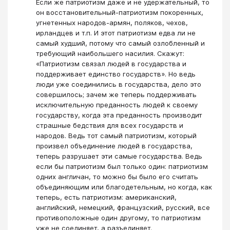
Если же патриотизм даже и не удержательный, то
он восстановительный-патриотизм покоренных,
угнетенных народов-армян, поляков, чехов,
ирландцев и т.п. И этот патриотизм едва ли не
самый худший, потому что самый озлобленный и
требующий наибольшего насилия. Скажут:
«Патриотизм связал людей в государства и
поддерживает единство государств». Но ведь
люди уже соединились в государства, дело это
совершилось; зачем же теперь поддерживать
исключительную преданность людей к своему
государству, когда эта преданность производит
страшные бедствия для всех государств и
народов. Ведь тот самый патриотизм, который
произвел объединение людей в государства,
теперь разрушает эти самые государства. Ведь
если бы патриотизм был только один: патриотизм
одних англичан, то можно бы было его считать
объединяющим или благодетельным, но когда, как
теперь, есть патриотизм: американский,
английский, немецкий, французский, русский, все
противоположные один другому, то патриотизм
уже не соединяет, а разъединяет.