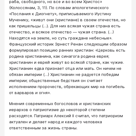
раба, свободного, но все и во всем Христос»
(Колоссянам, 3, 11). По словам апологетического
«Послания к Диогнету», приписываемого Иустину
Мученику, «живут они (христиане) в своем отечестве, но
как пришельцы (…). Для них всякая чужая страна есть
отечество, и всякое отечество — чужая страна. (…)
Находятся на земле, но суть граждане небесные».
Французский историк Эрнест Ренан следующим образом
формулировал позицию ранних христиан: «Церковь есть
родина христианина, как синагога родина еврея;
христианин и еврей живут во всякой стране, как чужие.
Христианин едва признает отца или мать. Он ничем не
обязан империи (…) Христианин не радуется победам
империи; общественные бедствия он считает
исполнением пророчеств, обрекающих мир на погибель
от варваров и огня».
Мнения современных богословов и христианских
иерархов о патриотизме до некоторой степени
расходятся. Патриарх Алексий II считал, что патриоризм
актуален и делает народ и каждого человека
ответственным за жизнь страны.