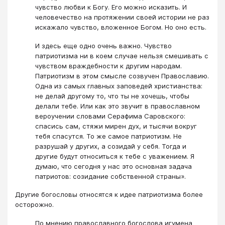
чувство любви к Богу. Его можно исказить. И
человечество на протяжении своей истории не раз
искажало чувство, вложенное Богом. Но оно есть.
И здесь еще одно очень важно. Чувство
патриотизма ни в коем случае нельзя смешивать с
чувством враждебности к другим народам.
Патриотизм в этом смысле созвучен Православию.
Одна из самых главных заповедей христианства:
не делай другому то, что ты не хочешь, чтобы
делали тебе. Или как это звучит в православном
вероучении словами Серафима Саровского:
спасись сам, стяжи мирен дух, и тысячи вокруг
тебя спасутся. То же самое патриотизм. Не
разрушай у других, а созидай у себя. Тогда и
другие будут относиться к тебе с уважением. Я
думаю, что сегодня у нас это основная задача
патриотов: созидание собственной страны».
Другие богословы относятся к идее патриотизма более
осторожно​.
По мнению православного богослова игумена