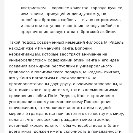
«патриотизм — хорошее качество, гораздо лучшее,
чем эгоизм, присущий индивидуалисту, но
всеобщая братская любовь — выше патриотизма,
и если они вступают в конфликт между собой, то
предпочтение следует отдать братской любви».
Такой подход современный немецкий филосов М. Ридель
находит уже у Иммануила Канта. Вопреки
неокантианцам, которые заостряют внимание на
универсалистском содержании этики Канта и его идее
создания всемирной республики и универсального
правового и политического порядка, М. Ридель считает,
что у Канта патриотизм и космополитизм не
противопоставлены друг другу, а взаимосогласованы, и
Кант видит как в патриотизме, так и в космополитизме
проявления любви. По М. Риделю, Кант в противовес
универсалистскому космополитизму Просвещения
подчеркивает, что человек в соответствии с идеей
мирового гражданства причастен и к отечеству и к миру,
полагая, что человек как гражданин мира и земли,
истинный «космополит», чтобы «способствовать благу
всего мира, должен иметь склонность в привязанности