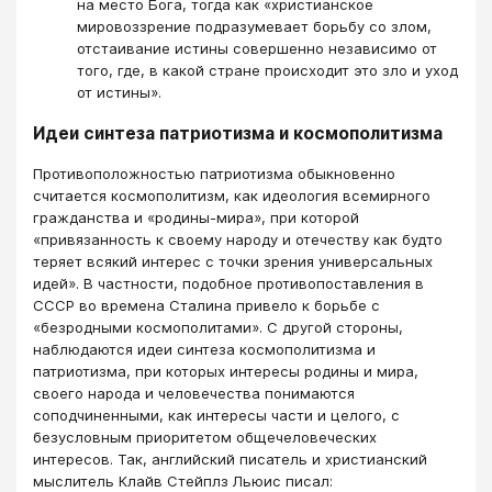
на место Бога, тогда как «христианское
мировоззрение подразумевает борьбу со злом,
отстаивание истины совершенно независимо от
того, где, в какой стране происходит это зло и уход
от истины».
Идеи синтеза патриотизма и космополитизма
Противоположностью патриотизма обыкновенно
считается космополитизм, как идеология всемирного
гражданства и «родины-мира», при которой
«привязанность к своему народу и отечеству как будто
теряет всякий интерес с точки зрения универсальных
идей». В частности, подобное противопоставления в
СССР во времена Сталина привело к борьбе с
«безродными космополитами». С другой стороны,
наблюдаются идеи синтеза космополитизма и
патриотизма, при которых интересы родины и мира,
своего народа и человечества понимаются
соподчиненными, как интересы части и целого, с
безусловным приоритетом общечеловеческих
интересов. Так, английский писатель и христианский
мыслитель Клайв Стейплз Льюис писал: