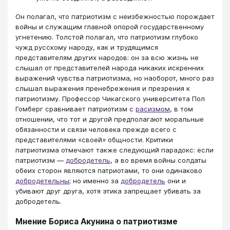
Он полагал, что патриотизм с неизбежностью порождает
войны и служащим главной опорой государственному
угнетению. Толстой полагал, что патриотизм глубоко
чужд русскому народу, как и трудящимся
представителям других народов: он за всю жизнь не
слышал от представителей народа никаких искренних
выражений чувства патриотизма, но наоборот, много раз
слышал выражения пренебрежения и презрения к
патриотизму. Профессор Чикагского университета Пол
Гомберг сравнивает патриотизм с
расизмом
, в том
отношении, что тот и другой предполагают моральные
обязанности и связи человека прежде всего с
представителями «своей» общности. Критики
патриотизма отмечают также следующий парадокс: если
патриотизм —
добродетель
, а во время войны солдаты
обеих сторон являются патриотами, то они одинаково
добродетельны
; но именно за
добродетель
они и
убивают друг друга, хотя этика запрещает убивать за
добродетель.
Мнение Бориса Акунина о патриотизме