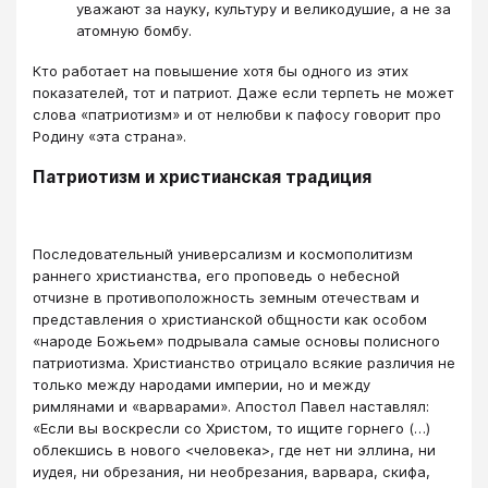
уважают за науку, культуру и великодушие, а не за
атомную бомбу.
Кто работает на повышение хотя бы одного из этих
показателей, тот и патриот. Даже если терпеть не может
слова «патриотизм» и от нелюбви к пафосу говорит про
Родину «эта страна».
Патриотизм и христианская традиция
Последовательный универсализм и космополитизм
раннего христианства, его проповедь о небесной
отчизне в противоположность земным отечествам и
представления о христианской общности как особом
«народе Божьем» подрывала самые основы полисного
патриотизма. Христианство отрицало всякие различия не
только между народами империи, но и между
римлянами и «варварами». Апостол Павел наставлял:
«Если вы воскресли со Христом, то ищите горнего (…)
облекшись в нового <человека>, где нет ни эллина, ни
иудея, ни обрезания, ни необрезания, варвара, скифа,