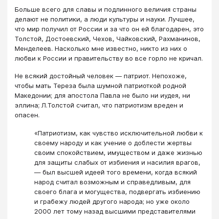
Больше всего для славы и подлинного величия страны
делают не политики, а люди культуры и науки. Лучшее,
что мир получил от России и за что он ей благодарен, это
Толстой, Достоевский, Чехов, Чайковский, Рахманинов,
Менделеев. Насколько мне известно, никто из них о
любви к России и правительству во все горло не кричал.
Не всякий достойный человек — патриот. Непохоже,
чтобы мать Тереза была шумной патриоткой родной
Македонии; для апостола Павла не было ни иудея, ни
эллина; Л.Толстой считал, что патриотизм вреден и
опасен​.
«Патриотизм, как чувство исключительной любви к
своему народу и как учение о доблести жертвы
своим спокойствием, имуществом и даже жизнью
для защиты слабых от избиения и насилия врагов,
— был высшей идеей того времени, когда всякий
народ считал возможным и справедливым, для
своего блага и могущества, подвергать избиению
и грабежу людей другого народа; но уже около
2000 лет тому назад высшими представителями