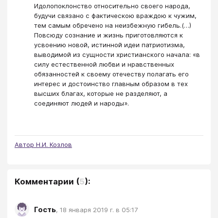
Идолопоклонство относительно своего народа,
будучи связано с фактическою враждою к чужим,
тем самым обречено на неизбежную гибель.(…)
Повсюду сознание и жизнь приготовляются к
усвоению новой, истинной идеи патриотизма,
выводимой из сущности христианского начала: «в
силу естественной любви и нравственных
обязанностей к своему отечеству полагать его
интерес и достоинство главным образом в тех
высших благах, которые не разделяют, а
соединяют людей и народы».
Автор Н.И. Козлов
Комментарии
(
5
):
Гость
,
18 января 2019 г. в 05:17