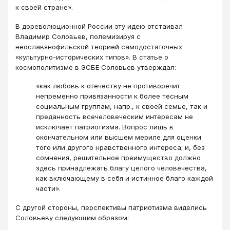
к своей стране».
В дореволюционной России эту идею отстаивал
Владимир Соловьев, полемизируя с
неославянофильской теорией самодостаточных
«культурно-исторических типов». В статье о
космополитизме в ЭСБЕ Соловьев утверждал:
«как любовь к отечеству не противоречит
непременно привязанности к более тесным
социальным группам, напр., к своей семье, так и
преданность всечеловеческим интересам не
исключает патриотизма. Вопрос лишь в
окончательном или высшем мериле для оценки
того или другого нравственного интереса; и, без
сомнения, решительное преимущество должно
здесь принадлежать благу целого человечества,
как включающему в себя и истинное благо каждой
части».
С другой стороны, перспективы патриотизма виделись
Соловьеву следующим образом: