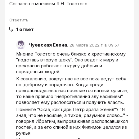
Согласен с мнением Л.Н. Толстого.
Ответить
1
ответ
Чуевская Елена
,
28 марта 2022 г. в 09:57
Мнение Толстого очень близко к христианскому 
"подставь вторую щеку". Оно ведет к миру и 
прекрасно работает в кругу добрых и 
порядочных людей. 
К сожалению, вокруг нас не все пока ведут себя 
по-доброму и порядочно. Когда среди 
прекраснодушных нас появляется наглый хулиган, 
то наше правило "непротивления злу насилием" 
позволяет ему распоясаться и получить власть. 
Помните "Сказ, как царь Петр арапа женил"? "Я 
знал, что не насилие, а тихое, разумное слово..." - 
говорил Ибрагим, выпроваживая распоясавшихся 
гостей, а за его спиной в них Филимон целился из 
ружья. 