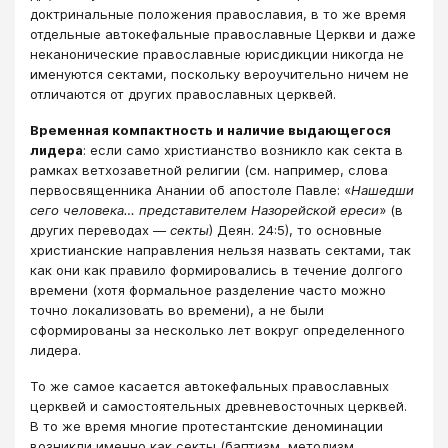
доктринальные положения православия, в то же время
отдельные автокефальные православные Церкви и даже
неканонические православные юрисдикции никогда не
именуются сектами, поскольку вероучительно ничем не
отличаются от других православных церквей.
Временная компактность и наличие выдающегося
лидера
: если само христианство возникло как секта в
рамках ветхозаветной религии (см. например, слова
первосвященника Анании об апостоле Павле: «
Нашедши
сего человека… представителем Назорейской ереси
» (в
других переводах —
секты
) Деян. 24:5), то основные
христианские направления нельзя назвать сектами, так
как они как правило формировались в течение долгого
времени (хотя формальное разделение часто можно
точно локализовать во времени), а не были
сформированы за несколько лет вокруг определенного
лидера.
То же самое касается автокефальных православных
церквей и самостоятельных древневосточных церквей.
В то же время многие протестантские деноминации
возникли именно как секты (баптизм, методизм,