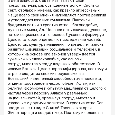
и деятельности. Секты навязывают свои 
представления, как освящённые Богом. Сколько 
сект, столько и мнений, как правило агрессивных, 
Чаще всего свои мнения направляют против религий 
и утверждаемого ими гуманизма. Пантеизм 
буддизма есть и в христианстве - богоподобие, 
духовные миры, Ад. Человек есть сначала духовное, 
потом социальное и телесное. Духовное формирует 
Целое, которое определяют содержание частей. 
Целое, как культура мышления, определяет законы 
развития цивилизации (социальное и телесное), в 
которых на основе его законов утверждается 
гуманизм и человеколюбие, как основы 
сотрудничества между людьми и обществами. В 
исламе Бог, как Целое персонифицирован, поэтому и 
строго следит за своими верующими, как 
Всевышний, наделённый способностями человека, 
отмечая достойное и недостойное. Ислам, как 
религия, формирует культуру мышления от целого к 
частям через персону Аллаха у различных 
национальностей, организуя сотрудничество и 
уважение к другими религиям. В христианстве Бог 
представлен в виде Святой Троицы, которая 
Животворяща и создаёт мир. Поэтому и человек в 