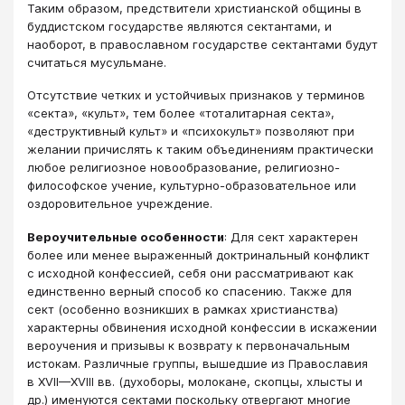
Таким образом, предствители христианской общины в
буддистском государстве являются сектантами, и
наоборот, в православном государстве сектантами будут
считаться мусульмане.
Отсутствие четких и устойчивых признаков у терминов
«секта», «культ», тем более «тоталитарная секта»,
«деструктивный культ» и «психокульт» позволяют при
желании причислять к таким объединениям практически
любое религиозное новообразование, религиозно-
философское учение, культурно-образовательное или
оздоровительное учреждение.
Вероучительные особенности
: Для сект характерен
более или менее выраженный доктринальный конфликт
с исходной конфессией, себя они рассматривают как
единственно верный способ ко спасению. Также для
сект (особенно возникших в рамках христианства)
характерны обвинения исходной конфессии в искажении
вероучения и призывы к возврату к первоначальным
истокам. Различные группы, вышедшие из Православия
в XVII—XVIII вв. (духоборы, молокане, скопцы, хлысты и
др.) именуются сектами поскольку отвергают многие