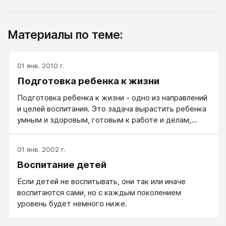
Материалы по теме:
01 янв. 2010 г.
Подготовка ребенка к жизни
Подготовка ребенка к жизни - одно из направлений
и целей воспитания. Это задача вырастить ребенка
умным и здоровым, готовым к работе и делам,
умеющим жить среди людей. Кто-то из родителей
больше внимания уделяет одному из этих
01 янв. 2002 г.
направлений, кто-то - другому.
Воспитание детей
Если детей не воспитывать, они так или иначе
воспитаются сами, но с каждым поколением
уровень будет немного ниже.