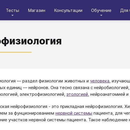
Тесты
Магазин
Консультации
Обучение
Для 
офизиология
ология — раздел физиологии животных и
человека
, изучаю
ых единиц — нейронов. Она тесно связана с нейробиологией
ологией, электрофизиологией,
этологией
, нейроанатомией и
ская нейрофизиология - это прикладная нейрофизиология. Х
ием за фунционированием
нервной системы
пациента, для че
ние участков нервной системы пациента. Такое наблюдение