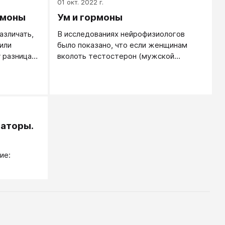
01 окт. 2022 г.
рмоны
Ум и гормоны
азличать,
В исследованиях нейрофизиологов
или
было показано, что если женщинам
 разница
вколоть тестостерон (мужской
де они
половой гормон), у них улучшается
способность решать задачи на
сообразительность, а также задачи,
где требуется пространственное
(топографическое) мышление.
аторы.
ие: