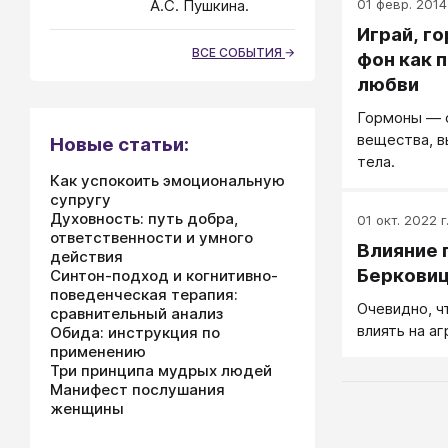
01 февр. 2014 
А.С. Пушкина.
Играй, г
ВСЕ СОБЫТИЯ
фон как 
любви
Гормоны — 
вещества, 
Новые статьи:
тела.
Как успокоить эмоциональную
супругу
Духовность: путь добра,
01 окт. 2022 г
ответственности и умного
Влияние 
действия
Берковиц
Синтон-подход и когнитивно-
поведенческая терапия:
Очевидно, ч
сравнительный анализ
влиять на а
Обида: инструкция по
применению
Три принципа мудрых людей
Манифест послушания
женщины