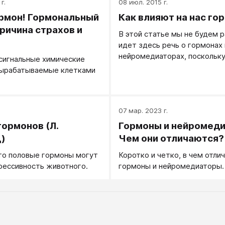
г.
08 июл. 2015 г.
ормон! Гормональный
Как влияют на нас го
причина страхов и
В этой статье мы не будем р
идет здесь речь о гормонах 
нейромедиаторах, поскольку
сигнальные химические
между ними только в том, г
вырабатываемые клетками
вырабатываются.
.
07 мар. 2023 г.
гормонов (Л.
Гормоны и нейромеди
)
Чем они отличаются?
то половые гормоны могут
Коротко и четко, в чем отлич
грессивность животного.
гормоны и нейромедиаторы.