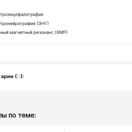
троэнцефалография
тронейрография (ЭНГ)
ный магнитный резонанс (ЯМР)
тарии
(
0
):
ы по теме: