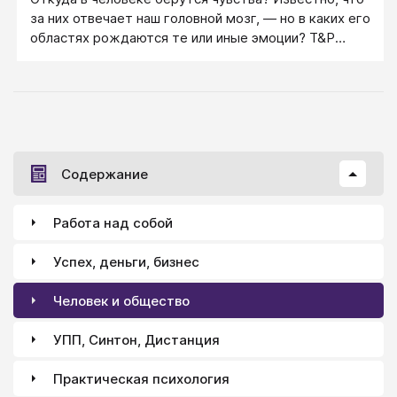
за них отвечает наш головной мозг, — но в каких его
областях рождаются те или иные эмоции? Т&P
публикуют перевод статьи и составляют
«эмоциональную карту мозга», чтобы понять, чем
мы чувствуем, отчего гнев похож на счастье и
почему человек не может жить без нежных
прикосновений.
Содержание
Работа над собой
Успех, деньги, бизнес
Человек и общество
УПП, Синтон, Дистанция
Практическая психология