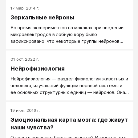
17 мар. 2014 г.
Зеркальные нейроны
Во время экспериментов на макаках при введении
микроэлектродов в лобную кору было
зафиксировано, что некоторые группы нейронов
одинаково возбуждаются и при совершении
действия, и при наблюдении действия другой
01 окт. 2022 г.
особи.
Нейрофизиология
Нейрофизиология — раздел физиологии животных и
человека, изучающий функции нервной системы и
ее основных структурных единиц — нейронов. Она
тесно связана с нейробиологией, психологией,
неврологией, клинической нейрофизиологией,
19 июл. 2016 г.
электрофизиологией, этологией, нейроанатомией и
Эмоциональная карта мозга: где живут
другими науками, занимающимися изучением мозга.
наши чувства?
Откуда в человеке берутся чувства? Известно, что