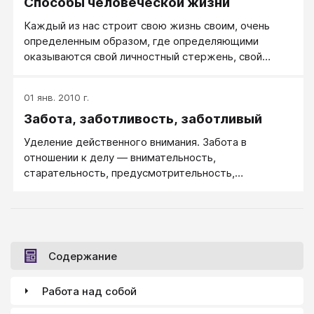
Способы человеческой жизни
Каждый из нас строит свою жизнь своим, очень
определенным образом, где определяющими
оказываются свой личностный стержень, свой
личностный потенциал, свои жизненные позиции,
жизненные ценности и жизненных стратегии, свой
01 янв. 2010 г.
привычный личностный инструментарий.
Забота, заботливость, заботливый
Уделение действенного внимания. Забота в
отношении к делу — внимательность,
старательность, предусмотрительность,
хлопотливость. Забота в отношении к человеку
— это же плюс отзывчивость и помощь.
Содержание
Работа над собой