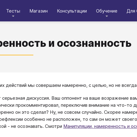
Тесты
Магазин
Консультации
Обучение
Для 
енность и осознанность
их действий мы совершаем намеренно, с целью, но не всегда
 серьезная дискуссия. Ваш оппонент на ваше возражение вам 
ически прокомментировал, переключив внимание на что-то др
ренно он это сделал? Ну, не совсем случайно. Скорее намере
 рефлексии особенно не расположен, то сам он может своег
кой - не осознавать. Смотри
Манипуляции, намеренность и ос