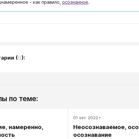
днамеренное - как правило,
осознанное
.
тарии
(
0
):
ы по теме:
.
01 окт. 2022 г.
е, намеренно,
Неосознаваемое, осо
ность
осознавание