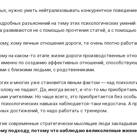
ых, нужно уметь нейтрализовывать конкурентное поведение
одробных разъяснений на тему этих психологических умений в
а развиваются не с помощью прочтения статей, а с помощью
ому, кому личные отношения дороги, те очень плотно работа
кому на каком-то этапе жизни дороги производственные отно
 именно по созданию эффективных отношений, способствующи
ми с близкими людьми, с родственниками.
огих и многих уже становится явным фактом — над психолог
голову не падают. Да, иногда везет, и что-то мы приобрета
ыми учителями. Но чаще всего, это приобретается без особых
 психологических навыках наблюдается-таки недостача. А пр
ных достижений, то надо работать с тренером.
гие современные стратегически мыслящие люди закладываю
ому подходу, потому что наблюдаю великолепные жизнен