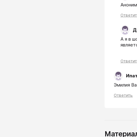
Аноним
Ответи
Д
А я в ш
являет
Ответи
Ипа
Эмилия Ва
Ответить
Материал