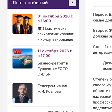
Лента событий
Первое: В
01 октября 2026 г.
семье дол
в 16:00
🎓 Практическая
Второе: Ж
психология: коучинг
должны бы
и консультирование
Сделайте 
11 октября 2026 г.
интересам
в 17:00
Даже
Бизнес-ретрит в
вмес
Турцию «МЕСТО
СИЛЫ»
Степень б
своего му
Телеграм-канал
обрести е
Н.И. Козлова
надежной 
профессио
поделитьс