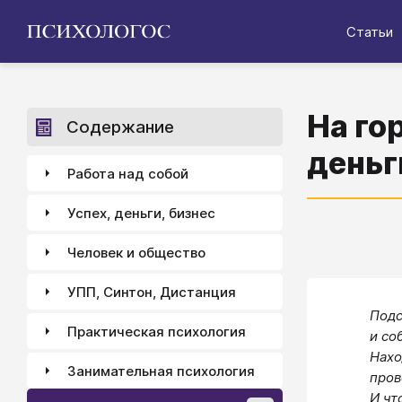
Статьи
На го
Содержание
деньг
Работа над собой
Успех, деньги, бизнес
Человек и общество
УПП, Синтон, Дистанция
Подс
Практическая психология
и со
​Нах
Занимательная психология
пров
И чт