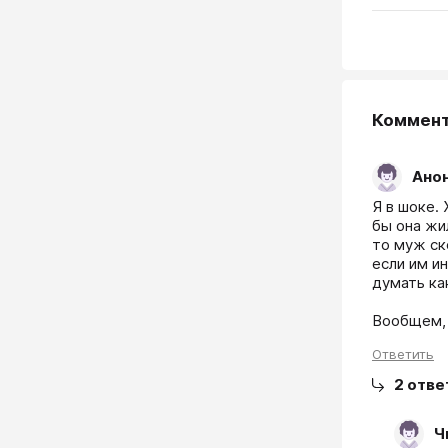
Коммен
Ано
Я в шоке.
бы она жи
то муж ск
если им и
думать ка
Вообщем, 
Ответить
2
отве
Ч