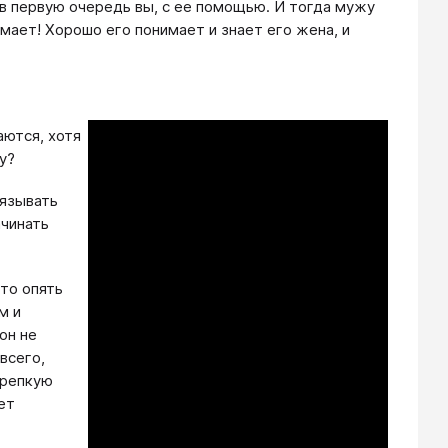
а в первую очередь вы, с ее помощью. И тогда мужу
имает! Хорошо его понимает и знает его жена, и
аются, хотя
у?
вязывать
ачинать
 то опять
м и
он не
всего,
крепкую
ет