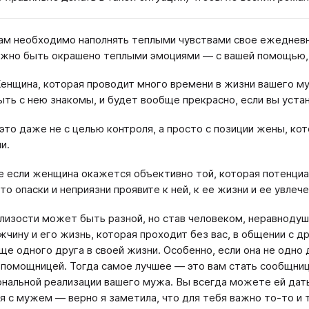
ам необходимо наполнять теплыми чувствами свое ежеднев
жно быть окрашено теплыми эмоциями — с вашей помощью, с
енщина, которая проводит много времени в жизни вашего му
ть с нею знакомы, и будет вообще прекрасно, если вы уста
это даже не с целью контроля, а просто с позиции жены, к
и.
 если женщина окажется объективно той, которая потенциал
то опаски и неприязни проявите к ней, к ее жизни и ее увле
лизости может быть разной, но став человеком, неравнодуш
жчину и его жизнь, которая проходит без вас, в общении с 
ще одного друга в своей жизни. Особенно, если она не одно
помощницей. Тогда самое лучшее — это вам стать сообщница
нальной реализации вашего мужа. Вы всегда можете ей дать
я с мужем — верно я заметила, что для тебя важно то-то и 