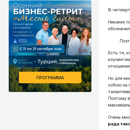
В-четверт
Никаких п
обозначил
Поэт
Есть те, 
коучингом
отношения
ПРОГРАММА
Но для мн
собою на 
талантлив
Поэтому в
максималь
Очень мно
рада так