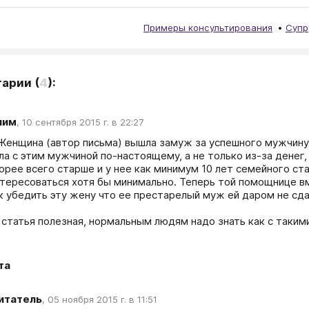
Примеры консультирования
Супр
тарии
(
4
):
ним
,
10 сентября 2015 г. в 22:27
 Женщина (автор письма) вышла замуж за успешного мужчину 
ла с этим мужчиной по-настоящему, а не только из-за денег,
орее всего старше и у нее как минимум 10 лет семейного ста
нтересоваться хотя бы минимально. Теперь той помощнице вме
к убедить эту жену что ее престарелый муж ей даром не сдал
статья полезная, нормальным людям надо знать как с такими
та
итатель
,
05 ноября 2015 г. в 11:51