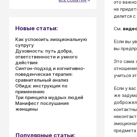
ВСЕ СОБЫТИЯ
это важно
не придет
делится с
Новые статьи:
См.
видео
Как успокоить эмоциональную
Если вы у
супругу
вы предпр
Духовность: путь добра,
ответственности и умного
Это сама 
действия
отношения
Синтон-подход и когнитивно-
поведенческая терапия:
учиться э
сравнительный анализ
Обида: инструкция по
Если у ва
применению
же задума
Три принципа мудрых людей
доброжелат
Манифест послушания
женщины
контактны
неконтакт
эмоционал
предмета 
Популярные статьи: