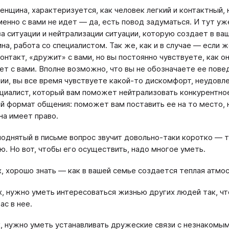
енщина, характеризуется, как человек легкий и контактный, 
менно с вами не идет — да, есть повод задуматься. И тут уж
за ситуации и нейтрализации ситуации, которую создает в ва
на, работа со специалистом. Так же, как и в случае — если 
контакт, «дружит» с вами, но вы постоянно чувствуете, как о
ет с вами. Вполне возможно, что вы не обозначаете ее пове
ии, вы все время чувствуете какой-то дискомфорт, неудовле
циалист, который вам поможет нейтрализовать конкурентн
ой формат общения: поможет вам поставить ее на то место, 
на имеет право.
поднятый в письме вопрос звучит довольно-таки коротко —
ю. Но вот, чтобы его осуществить, надо многое уметь.
, хорошо знать — как в вашей семье создается теплая атмос
, нужно уметь интересоваться жизнью других людей так, чт
ас в нее.
, нужно уметь устанавливать дружеские связи с незнакомым