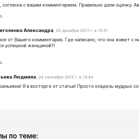
, согласна с вашим комментарием. Правильно дали оценку. Ав
ть
еголенко Александра
,
29 декабря 2017 г. в 15:31
оке от Вашего комментария. Где написано, что она живет с ни
ся успешной женщиной?! 
ть
тьева Людмила
,
24 сентября 2015 г. в 13:44
сильевна! Я в восторге от статьи! Просто кладезь мудрых с
ы по теме: