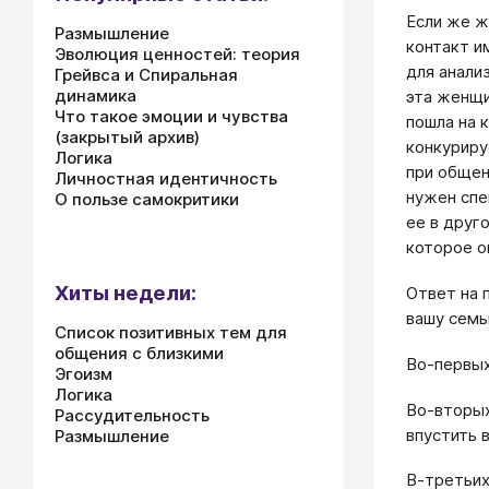
Если же ж
Размышление
контакт и
Эволюция ценностей: теория
для анали
Грейвса и Спиральная
динамика
эта женщи
Что такое эмоции и чувства
пошла на 
(закрытый архив)
конкуриру
Логика
при общен
Личностная идентичность
нужен спе
О пользе самокритики
ее в друг
которое о
Хиты недели:
Ответ на 
вашу семь
Список позитивных тем для
общения с близкими
Во-первых
Эгоизм
Логика
Во-вторых
Рассудительность
впустить в
Размышление
В-третьих