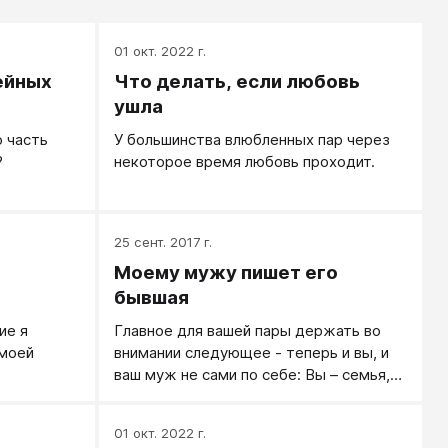
01 окт. 2022 г.
ейных
Что делать, если любовь
ушла
 часть
У большинства влюбленных пар через
?
некоторое время любовь проходит.
25 сент. 2017 г.
Моему мужу пишет его
бывшая
ие я
Главное для вашей пары держать во
 моей
внимании следующее - теперь и вы, и
.
ваш муж не сами по себе: Вы – семья,
Вы - одно целое. Поэтому отвечать
своей экс-супруге, ему теперь лучше
01 окт. 2022 г.
всего не от себя одного, а от вас