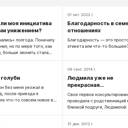
01 окт. 2022 г.
 ли моя инициатива
Благодарность в сем
ым унижением?
отношениях
ались» полгода. Поначалу
Благодарность — это просто
нил, но по мере того, как
этикета или что-то большее
я, больше звонить стала
ерное, этим все и
09 сент. 2014 г.
 голуби
Людмила уже не
прекрасная...
 он без меня уезжал в
д, после приезда я
Свое первое консультирован
ла что-то совсем новое в
проводила с родственницей
ии и сильное отчуждение
близкой подруги, Людмилой
 телефона, скайпа и т.д.
 чуть не решили
.
31 дек. 2012 г.
»