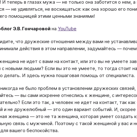
! И теперь в глазах мужа — не только она заботится о нем, 
ся — не удивляться, не восхищаться: как она хорошо его пон
 его помощницей этими ценными знаниями!
блог Э.В. Гончаровой
на
YouTube
видите, что дружеские отношения между вами не устанавлив
инимали действия в этом направлении, задумайтесь — почем
женщина не идет с вами на контакт, или это вы не умеете за
 с новыми людьми? Если вы это не умеете, то тогда стоит н
то делать. И здесь нужна пошаговая помощь от специалиста.
с никогда не было проблем в установлении дружеских связей,
йтесь — вы сами искренне отнеслись к женщине, с интересо
ельно? Если это так, а человек не идет на контакт, так как 
й и не дружелюбный — это один вариант событий. И, скорее 
ная женщина — это не та женщина, которая умеет создать 
ьную связь с мужчиной. Поэтому с такой женщиной у вас и н
для вашего беспокойства.