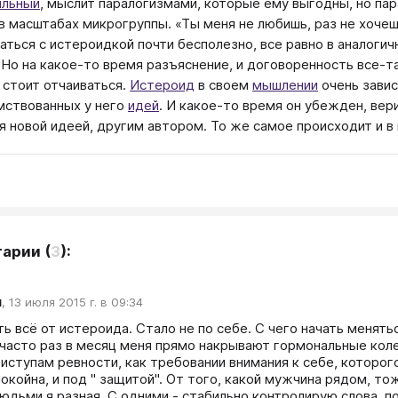
яльный
, мыслит паралогизмами, которые ему выгодны, но пар
в масштабах микрогруппы. «Ты меня не любишь, раз не хочешь
аться с истероидкой почти бесполезно, все равно в аналоги
 Но на какое-то время разъяснение, и договоренность все-т
е стоит отчаиваться.
Истероид
в своем
мышлении
очень завис
мствованных у него
идей
. И какое-то время он убежден, вер
я новой идеей, другим автором. То же самое происходит и в 
тарии
(
3
):
я
,
13 июля 2015 г. в 09:34
ть всё от истероида. Стало не по себе. С чего начать менят
(часто раз в месяц меня прямо накрывают гормональные кол
риступам ревности, как требовании внимания к себе, которог
спокойна, и под " защитой". От того, какой мужчина рядом, т
юдьми я разная. С одними - стабильно контролирую слова, пос