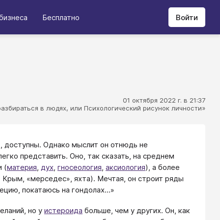
бизнеса
Бесплатно
Войти
01 октября 2022 г. в 21:37
 разбираться в людях, или Психологический рисунок личности»
, доступны. Однако мыслит он отнюдь не
егко представить. Оно, так сказать, на среднем
 (
материя
,
дух
,
гносеология
,
аксиология
), а более
 Крым, «мерседес», яхта). Мечтая, он строит ряды
ецию, покатаюсь на гондолах...»
еланий, но у
истероида
больше, чем у других. Он, как