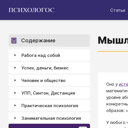
Статьи
Мышл
Содержание
Работа над собой
Успех, деньги, бизнес
Человек и общество
Оно у
ист
математич
УПП, Синтон, Дистанция
уровне аб
конкретны
Практическая психология
образов: 
Занимательная психология
У любого 