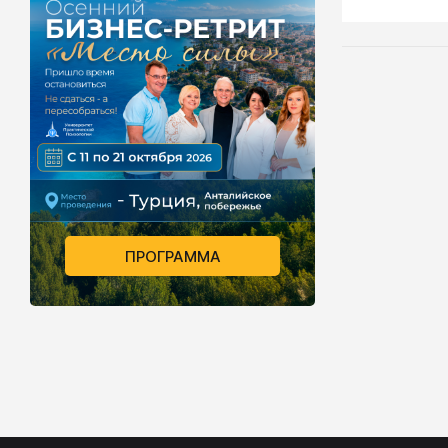
окружающих,
внимания, а
легкость вж
любую прид
ПРОГРАММА