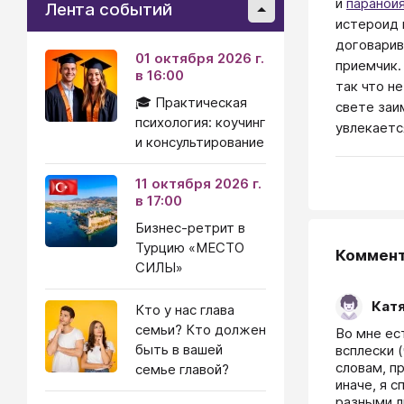
и
параной
Лента событий
истероид 
договарив
01 октября 2026 г.
приемчик.
в 16:00
так что н
🎓 Практическая
свете заи
психология: коучинг
увлекаетс
и консультирование
11 октября 2026 г.
в 17:00
Бизнес-ретрит в
Турцию «МЕСТО
Коммен
СИЛЫ»
Кат
Кто у нас глава
семьи? Кто должен
Во мне ес
быть в вашей
всплески 
словам, п
семье главой?
иначе, я 
разными л