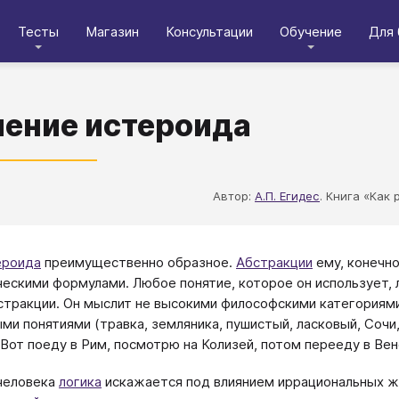
Тесты
Магазин
Консультации
Обучение
Для 
ение истероида
Автор:
А.П. Егидес
. Книга «Как
ероида
преимущественно образное.
Абстракции
ему, конечно
ескими формулами. Любое понятие, которое он использует, л
стракции. Он мыслит не высокими философскими категориями
ми понятиями (травка, земляника, пушистый, ласковый, Сочи,
«Вот поеду в Рим, посмотрю на Колизей, потом перееду в Вен
человека
логика
искажается под влиянием иррациональных ж