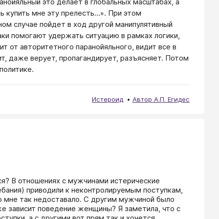
анойяльный это делает в глобальных масштабах, а
 купить мне эту прелесть...». При этом
чном случае пойдет в ход другой манипулятивный
аки помогают удержать ситуацию в рамках логики,
ит от авторитетного паранойяльного, видит все в
ит, даже верует, пропагандирует, разъясняет. Потом
политике.
Истероид
Автор А.П. Егидес
ься? В отношениях с мужчинами истерические 
ебания) приводили к неконтролируемым поступкам, 
о мне так недоставало. С другим мужчиной было 
оже зависит поведение женщины? Я заметила, что с 
тупки, а с другими вот прям так и хочется 