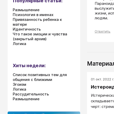
Популярные статьи:
Параноида
выслужить
Размышление
жизни, ис
Психология в именах
людям.
Привязанность ребенка к
матери
Идентичность
Ответить
Что такое эмоции и чувства
(закрытый архив)
Логика
Материал
Хиты недели:
Список позитивных тем для
01 окт. 2022 г
общения с близкими
Эгоизм
Истерои
Логика
Рассудительность
Истерическ
Размышление
складывает
черт: стрем
обратить на