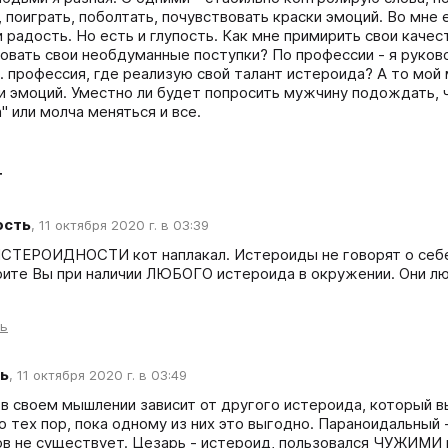
, поиграть, поболтать, почувствовать краски эмоций. Во мне 
радость. Но есть и глупость. Как мне примирить свои качеств
овать свои необдуманные поступки? По профессии - я руково
. профессия, где реализую свой талант истероида? А то мой 
и эмоций. Уместно ли будет попросить мужчину подождать, ч
" или молча меняться и все.
т
ость
,
11 октября 2020 г. в 03:39
ИСТЕРОИДНОСТИ кот наплакал. Истероиды не говорят о себе 
рите Вы при наличии ЛЮБОГО истероида в окружении. Они лю
ть
ь
,
11 октября 2020 г. в 03:49
в своем мышлении зависит от другого истероида, который вы
о тех пор, пока одному из них это выгодно. Параноидальный
в не существует. Цезарь - истероид, пользовался ЧУЖИМИ ид