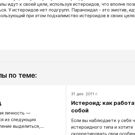
лы идут к своей цели, используя истероидов, что вполне позв
ся. У истероидов нет подгрупп. Параноидал - это эмотив, и
пользующий при этом подхалимство истероидов в своих целях
ы по теме:
.
31 дек. 2011 г.
д
Истероид: как работа
собой
ая личность —
ся из следующих
Если вы наблюдаете у себя 
ление выделиться,
истероидного типа и хотите
 себя внимание
скорретировать свои особен