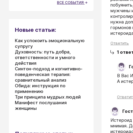
ВСЕ СОБЫТИЯ
побуянить
мужчины и 
контролир
нужна доп
гормонов 
Новые статьи:
истероида
Как успокоить эмоциональную
Ответить
супругу
Духовность: путь добра,
1
отве
ответственности и умного
действия
Г
Синтон-подход и когнитивно-
поведенческая терапия:
В Вас 
сравнительный анализ
А исте
Обида: инструкция по
применению
Три принципа мудрых людей
Ответи
Манифест послушания
женщины
Гост
Истероид 
мнимая. Д
истероидо