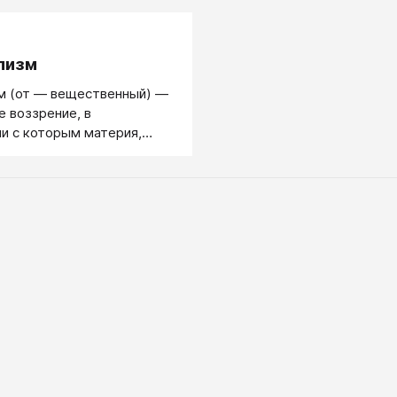
.
лизм
м (от — вещественный) —
 воззрение, в
и с которым материя,
я субстанция является
ки первичным началом, а
онятия, дух и т.п.) —