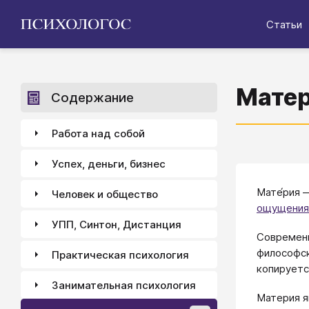
Статьи
Мате
Содержание
Работа над собой
Успех, деньги, бизнес
Мате́рия 
Человек и общество
ощущения
УПП, Синтон, Дистанция
Современн
философск
Практическая психология
копируетс
Занимательная психология
Материя 