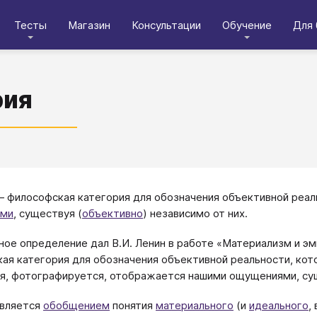
Тесты
Магазин
Консультации
Обучение
Для 
рия
— философская категория для обозначения объективной реа
ми
, существуя (
объективно
) независимо от них.
ое определение дал В.И. Ленин в работе «Материализм и эмп
ая категория для обозначения объективной реальности, кот
я, фотографируется, отображается нашими ощущениями, сущ
является
обобщением
понятия
материального
(и
идеального
,