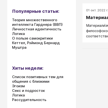
01 окт. 2022 г
Популярные статьи:
Материа
Теория множественного
интеллекта Гарднера (ВВП)
Материали́з
Личностная идентичность
философское
Логика
соответстви
О пользе самокритики
материальна
Кеттел, Рэймонд Бернард
онтологичес
Муштра
идеальное (п
вторичным.
Хиты недели:
Список позитивных тем для
общения с близкими
Эгоизм
Секс и подросток
Логика
Рассудительность