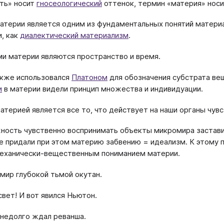
ть» носит
гносеологический
оттенок, термин «материя» нос
атерии является одним из фундаментальных понятий материа
, как
диалектический материализм
.
и материи являются пространство и время.
кже использовался
Платоном
для обозначения субстрата ве
и
в материи видели принцип множества и индивидуации.
материей является все то, что действует на наши органы чув
ость чувственно воспринимать объекты микромира застави
 придали при этом материю забвению = идеализм. К этому п
механически-вещественным пониманием материи.
 мир глубокой тьмой окутан.
свет! И вот явился Ньютон.
 недолго ждал реванша.