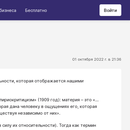
бизнеса
Бесплатно
Войти
01 октября 2022 г. в 21:36
льности, которая отображается
нашими
ириокритицизм» (1909 год): материя – это «…
орая дана человеку в ощущениях его, которая
ествуя независимо от них».
 в силу их относительности). Тогда как термин