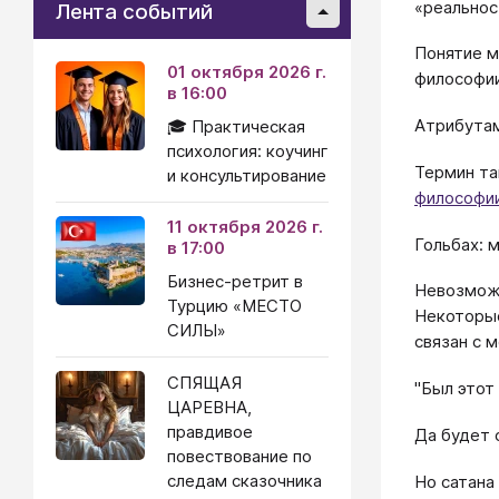
«реальнос
Лента событий
Понятие м
01 октября 2026 г.
философии
в 16:00
Атрибутам
🎓 Практическая
психология: коучинг
Термин та
и консультирование
философи
11 октября 2026 г.
Гольбах: 
в 17:00
Бизнес-ретрит в
Невозможн
Турцию «МЕСТО
Некоторые
СИЛЫ»
связан с 
СПЯЩАЯ
''Был этот
ЦАРЕВНА,
правдивое
Да будет 
повествование по
следам сказочника
Но сатана