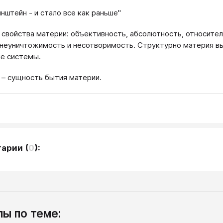
штейн - и стало все как раньше''
свойства материи: объективность, абсолютность, относител
 неуничтожимость и несотворимость. Структурно материя вы
е системы.
– сущность бытия материи.
тарии
(
0
):
ы по теме: