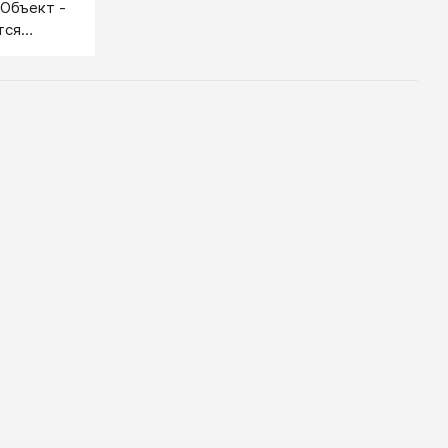
 Объект -
тся
и я
, то я -
 пошел в
ктеры, а я