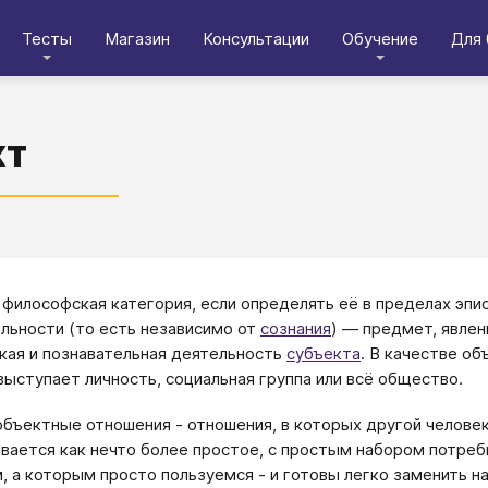
Тесты
Магазин
Консультации
Обучение
Для 
кт
 философская категория, если определять её в пределах э
льности (то есть независимо от
сознания
) — предмет, явлен
кая и познавательная деятельность
субъекта
. В качестве об
выступает личность, социальная группа или всё общество.
бъектные отношения - отношения, в которых другой человек
вается как нечто более простое, с простым набором потребн
, а которым просто пользуемся - и готовы легко заменить н