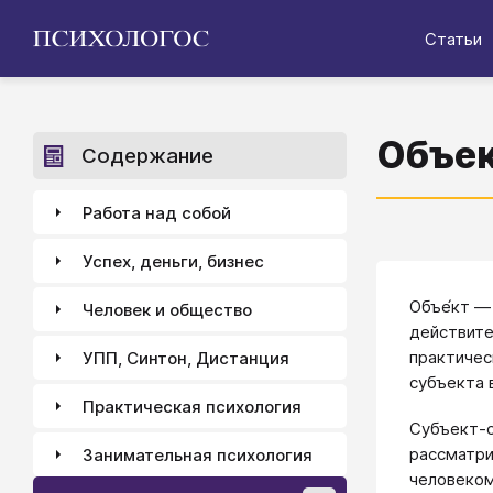
Статьи
Объе
Содержание
Работа над собой
Успех, деньги, бизнес
Объе́кт —
Человек и общество
действите
практичес
УПП, Синтон, Дистанция
субъекта 
Практическая психология
Субъект-о
рассматри
Занимательная психология
человеком