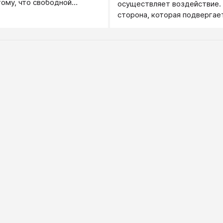
ому, что свободной
осуществляет воздействие.
 не обладает.
сторона, которая подвергае
воздействию. Например, есл
объясняю "дорогу на станцию"
субъект отношений. А если я
театр, то субъектом будут а
буду объектом.