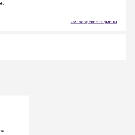
е.
Философские термины
ая