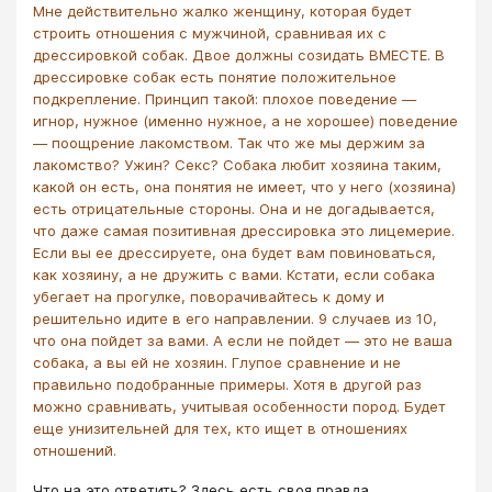
Мне действительно жалко женщину, которая будет
строить отношения с мужчиной, сравнивая их с
дрессировкой собак. Двое должны созидать ВМЕСТЕ. В
дрессировке собак есть понятие положительное
подкрепление. Принцип такой: плохое поведение —
игнор, нужное (именно нужное, а не хорошее) поведение
— поощрение лакомством. Так что же мы держим за
лакомство? Ужин? Секс? Собака любит хозяина таким,
какой он есть, она понятия не имеет, ​что у него (хозяина)
есть отрицательные стороны. Она и не догадывается,
что даже самая позитивная дрессировка это лицемерие.
Если вы ее дрессируете, она будет вам повиноваться,
как хозяину, а не дружить с вами. Кстати, если собака
убегает на прогулке, поворачивайтесь к дому и
решительно идите в его направлении. 9 случаев из 10,
что она пойдет за вами. А если не пойдет — это не ваша
собака, а вы ей не хозяин. Глупое сравнение и не
правильно подобранные примеры. Хотя в другой раз
можно сравнивать, учитывая особенности пород. Будет
еще унизительней для тех, кто ищет в отношениях
отношений.
Что на это ответить? Здесь есть своя правда.