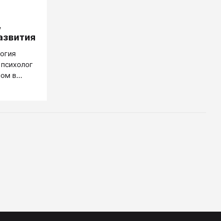
,
азвития
логия
 психолог
ом в
ью его