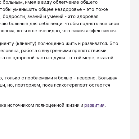
то больным, имея в виду облегчение общего
 чтобы уменьшить общее нездоровье - это тоже
 бодрости, знаний и умений - это здоровая
наю больные для себя вещи, чтобы поднять все свои
ология, хотя и не очевидно, что самая эффективная.
циенту (клиенту) полноценно жить и развиватся. Это
еловека, работа с внутренними препятствиями,
а со здоровой частью души - в той мере, в какой
ю, только с проблемами и болью - неверно. Большая
и, но, повторяем, пока психотерапевт остается
века источником полноценной жизни и
развития
.