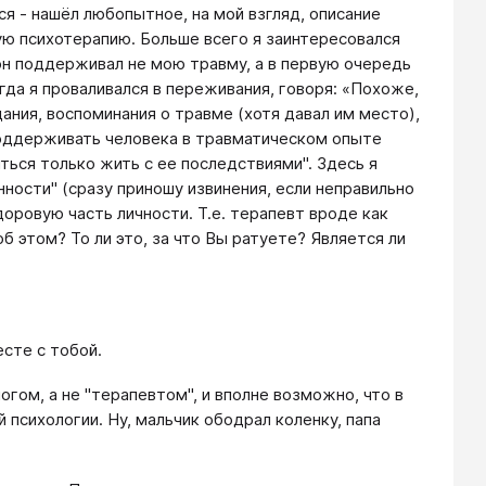
я - нашёл любопытное, на мой взгляд, описание
ую психотерапию. Больше всего я заинтересовался
 он поддерживал не мою травму, а в первую очередь
огда я проваливался в переживания, говоря: «Похоже,
ания, воспоминания о травме (хотя давал им место),
поддерживать человека в травматическом опыте
ься только жить с ее последствиями". Здесь я
ности" (сразу приношу извинения, если неправильно
оровую часть личности. Т.е. терапевт вроде как
 этом? То ли это, за что Вы ратуете? Является ли
сте с тобой.
гом, а не "терапевтом", и вполне возможно, что в
 психологии. Ну, мальчик ободрал коленку, папа