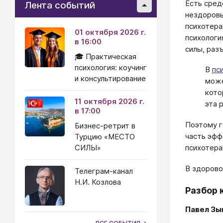
Есть сред
Лента событий
нездоровь
психотера
01 октября 2026 г.
психологи
в 16:00
силы, раз
🎓 Практическая
психология: коучинг
В
пс
и консультирование
може
кото
11 октября 2026 г.
эта 
в 17:00
Поэтому г
Бизнес-ретрит в
часть эфф
Турцию «МЕСТО
СИЛЫ»
психотера
В здорово
Телеграм-канал
Н.И. Козлова
Разбор 
Павел Зы