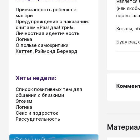
Является 
(или якоб
Привязанность ребенка к
матери
перестала
Предупреждение о наказании:
считаем «Раз! два! три!»
Кстати, о
Личностная идентичность
Логика
Буду рад 
О пользе самокритики
Кеттел, Рэймонд Бернард
Хиты недели:
Коммен
Список позитивных тем для
общения с близкими
Эгоизм
Логика
Секс и подросток
Рассудительность
Материал