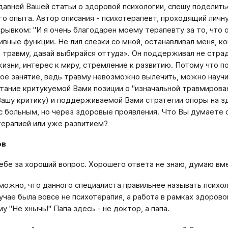
давней Вашей статьи о здоровой психологии, спешу поделитьс
го опыта. Автор описания - психотерапевт, проходящий личн
трывком: "И я очень благодарен моему терапевту за то, что
ивные функции. Не лил слезки со мной, останавливал меня, к
в травму, давай выбирайся оттуда». Он поддерживал не страд
изни, интерес к миру, стремление к развитию. Потому что 
ое занятие, ведь травму невозможно вылечить, можно научит
тание критукуемой Вами позиции о "изначальной травмирован
ашу критику) и поддерживаемой Вами стратегии опоры на зд
с больным, но через здоровые проявления. Что Вы думаете об
терапией или уже развитием?
ов
ебе за хороший вопрос. Хорошего ответа не знаю, думаю вме
можно, что данного специалиста правильнее называть психоло
учае была вовсе не психотерапия, а работа в рамках здоровой
у "Не хнычь!" Папа здесь - не доктор, а папа.