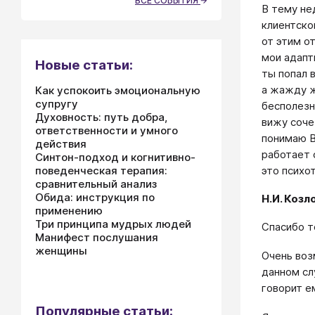
ВСЕ СОБЫТИЯ
В тему не
клиентско
от этим о
мои адапт
Новые статьи:
ты попал 
а жажду ж
Как успокоить эмоциональную
супругу
бесполезн
Духовность: путь добра,
вижу соче
ответственности и умного
понимаю В
действия
работает 
Синтон-подход и когнитивно-
поведенческая терапия:
это психо
сравнительный анализ
Обида: инструкция по
Н.И. Козл
применению
Три принципа мудрых людей
Спасибо т
Манифест послушания
женщины
Очень воз
данном сл
говорит ем
Популярные статьи: