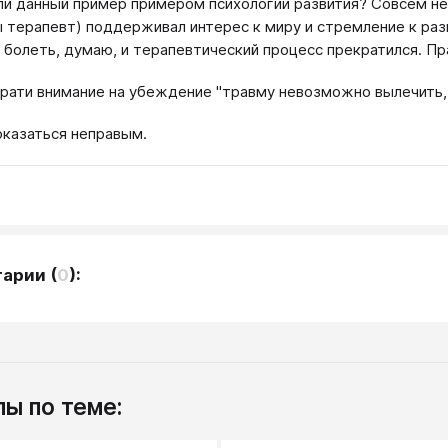
ли данный пример примером психологии развития? Совсем не 
ы терапевт) поддерживал интерес к миру и стремление к раз
 болеть, думаю, и терапевтический процесс прекратился. Пр
брати внимание на убеждение "травму невозможно вылечить,
оказаться неправым.
тарии
(
0
):
ы по теме: