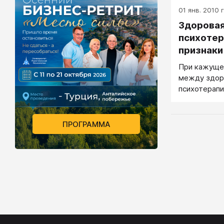
01 янв. 2010 г
Здоровая
психотер
признаки
При кажуще
между здоро
психотерапи
существует 
совокупност
происходит 
ПРОГРАММА
психотерапи
психологиче