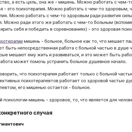
ство, а есть цель, она же - мишень. Можно работать с чем-
я - это психотерапия. Можно работать с чем-то здоровым,
пия. Можно работать с чем-то здоровым ради развития силы,
я. Можно ради этого же работать с чем-то больным (вспоми
ъярить себя и победить в соревнованиях) - это здоровая псих
ихотерапии
мишень - больное, больное как то, что мешает па
т быть непосредственная работа с больной частью в душе ч
рые мешают ему жить и развиваться, и это может быть работ
работа может помочь устранить больное душевное начало.
оворить, что психотерапия работает только с больной часть
ективных психотерапевтов работает со здоровой частью душ
певтом, его мишенью остается - больное.
й психологии мишень - здоровое, то, что является для чело
конкретного случая
гмантович