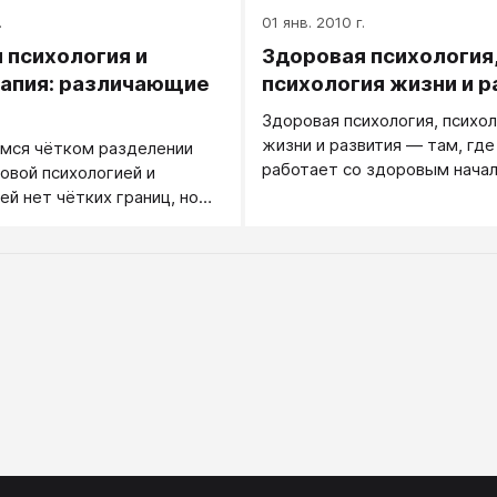
.
01 янв. 2010 г.
 психология и
Здоровая психология
апия: различающие
психология жизни и р
Здоровая психология, психо
жизни и развития — там, где
мся чётком разделении
работает со здоровым начал
вой психологией и
человеке, со здоровой част
ей нет чётких границ, но
души.
множество признаков, в
и помогающих понять,
ли в данном случае
я или идёт обычная
ская практика.