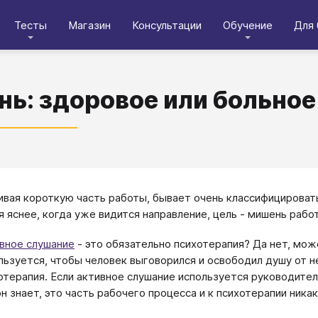
Тесты
Магазин
Консультации
Обучение
Для 
ь: здоровое или больное
вая короткую часть работы, бывает очень классифицироват
я яснее, когда уже видится направление, цель - мишень рабо
вное слушание
- это обязательно психотерапия? Да нет, мож
льзуется, чтобы человек выговорился и освободил душу от 
отерапия. Если активное слушание используется руководител
он знает, это часть рабочего процесса и к психотерапии ника