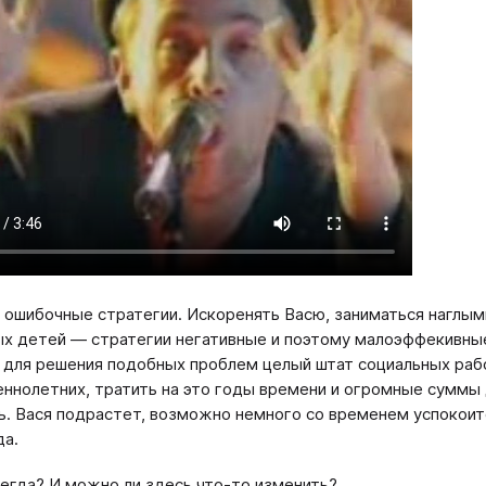
 ошибочные стратегии. Искоренять Васю, заниматься наглыми
х детей — стратегии негативные и поэтому малоэффекивные
 для решения подобных проблем целый штат социальных раб
ннолетних, тратить на это годы времени и огромные суммы 
ь. Вася подрастет, возможно немного со временем успокоится
да.
егда? И можно ли здесь что-то изменить?