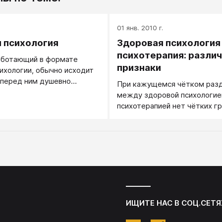
.
01 янв. 2010 г.
 психология
Здоровая психология
психотерапия: разл
аботающий в формате
признаки
ихологии, обычно исходит
о перед ним душевно
При кажущемся чётком раз
мный, сильный, адекватный
между здоровой психологие
нный человек, готовый с
психотерапией нет чётких гр
ичать, улучшать свою
существует множество приз
виваться. Он ориентирован
совокупности помогающих п
 вперед, на развитие
происходит ли в данном случ
дталкивает или
психотерапия или идёт обыч
т клиента в этом
психологическая практика.
Он производит необходимое
риентированное в первую
то, чтобы далее клиент мог
ешать подобные задачи, но
ИЩИТЕ НАС В СОЦ.СЕТЯ
ебя сам - и подключает