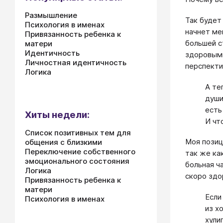
Размышление
Так будет
Психология в именах
начнет ме
Привязанность ребенка к
большей с
матери
Идентичность
здоровыми
Личностная идентичность
перспекти
Логика
А те
души
есть
Хиты недели:
И чт
Список позитивных тем для
Моя позиц
общения с близкими
Переключение собственного
так же ка
эмоционального состояния
больная ч
Логика
скоро здо
Привязанность ребенка к
матери
Если
Психология в именах
из х
хули