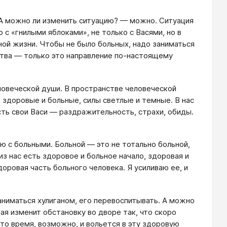
. А можно ли изменить ситуацию? — можно. Ситуация
о с «гнилыми яблоками», не только с Васями, но в
ной жизни. Чтобы не было больных, надо заниматься
ства — только это направление по-настоящему
ловеческой души. В пространстве человеческой
ы здоровые и больные, силы светлые и темные. В нас
сть свои Васи — раздражительность, страхи, обиды.
аю с больными. Больной — это не тотально больной,
з нас есть здоровое и больное начало, здоровая и
доровая часть больного человека. Я усиливаю ее, и
заниматься хулиганом, его перевоспитывать. А можно
ая изменит обстановку во дворе так, что скоро
-то время, возможно, и вольется в эту здоровую