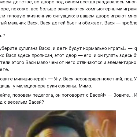
 моем детстве, во дворе под окном всегда раздавалось мног
воре, похоже, все больше заменяются компьютерными играми,
ли типовую жизненную ситуацию: в вашем дворе играют мног
тый мальчик Вася. Вася детей бьет и обижает. Вася — пробл
ь?
уберите хулигана Васю, и дети будут нормально играть!» —
ко Вася здесь прописан, этот двор — его, и он гулять здесь 
тели этого Васи мало чем от него отличаются и элементарно
ете.
овите милиционера!» — Угу. Вася несовершеннолетний, под УК
дишь, у милиционера руки связаны. Мимо.
айте, позовем педагога, он поговорит с Васей!» — Зовите...
 с веселым Васей?​​​​​​