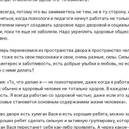
 всегда, потому что вы занимаетесь не тем, не в ту сторону
няться, когда психологи и педагоги начнут работать не тольк
тепени начнут создавать здоровое ядро дворовой и социаль
, пока те еще не заболели. Надо укреплять здоровье обще
вно.
перь перенесемся из пространства двора в пространство че
 тоже есть свои персонажи и свои, очень разные, силы. Сил
 интерес и заботливость, есть добрые улыбки и любовь, но е
о с ними делать?
ия: «То, что делаю я — не психотерапия, даже когда я работ
к обычно и здоровый человек не тотально здоров. В каждом и
асть. Я всегда работаю со здоровой частью, даже если это з
ровье становится основным содержанием жизни человека».
 во дворе есть хулиган Вася и есть хорошие ребята, можно 
ороших ребят сделать сильную и активную группировку, котор
ган Вася перестанет себя как-либо проявлять. А через какое