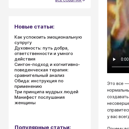
ВСЕ СОБЫТИЯ
Новые статьи:
Как успокоить эмоциональную
супругу
Духовность: путь добра,
ответственности и умного
действия
Синтон-подход и когнитивно-
поведенческая терапия:
сравнительный анализ
Обида: инструкция по
Это все —
применению
нормальны
Три принципа мудрых людей
создавать
Манифест послушания
женщины
несоверше
справитес
у вас всег
Популярные статьи:
Почему вс