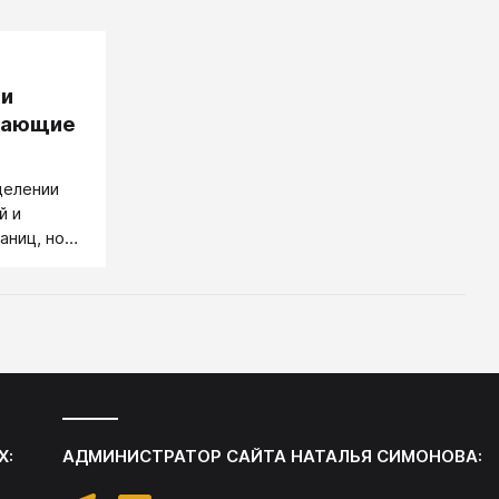
 и
ичающие
делении
й и
аниц, но
наков, в
онять,
ае
ная
Х:
АДМИНИСТРАТОР САЙТА
НАТАЛЬЯ СИМОНОВА
: