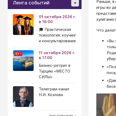
Раньше, в
Лента событий
игры во д
представи
01 октября 2026 г.
хулиганис
в 16:00
🎓 Практическая
Что делат
психология: коучинг
и консультирование
«Вы 
толь
11 октября 2026 г.
Роди
в 17:00
убер
Бизнес-ретрит в
«Поз
Турцию «МЕСТО
поса
СИЛЫ»
«Дав
бесед
Телеграм-канал
Н.И. Козлова