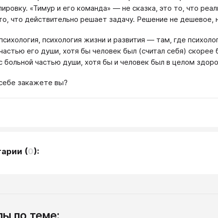
пировку. «Тимур и его команда» — не сказка, это то, что реа
то, что действительно решает задачу. Решение не дешевое,
психология, психология жизни и развития — там, где психоло
частью его души, хотя бы человек был (считал себя) скорее
с больной частью души, хотя бы и человек был в целом здоро
себе закажете вы?
тарии
(
0
):
ы по теме: