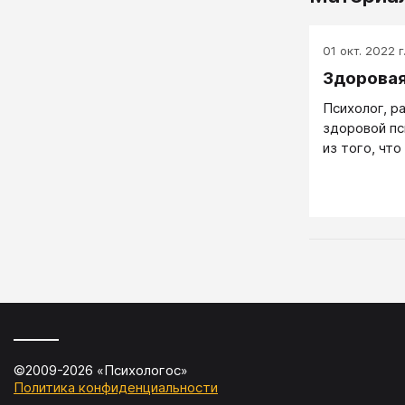
01 окт. 2022 г
Здоровая
Психолог, р
здоровой пс
из того, чт
здоровый, у
и ответстве
ним сотрудн
жизнь и раз
на движение
клиента, по
поддерживае
движении. 
обучение, о
очередь на 
не только р
©2009-
2026
«
Психологос
»
и обучать с
Политика конфиденциальности