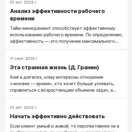
01 окт. 2022 г.
Анализ эффективности рабочего
времени
Тайм-менеджмент способствует эффективному
использованию рабочего времени. По определению,
эффективность — это получение максимального
результата при минимальных затратах.
Формулировка лукавая, и по жизни эффективность
11 сент. 2014 г.
зависит от того, какая конкретная задача
Эта странная жизнь (Д. Гранин)
поставлена руководством. Кроме того, тут всегда
возможна игра для людей разного уровня
Книга для всех, кому интересны отношения
«человек — время», кто хочет больше успевать,
справляться с возрастающим объемом задач, а
также для тех, кому интересна история.
01 окт. 2022 г.
Начать эффективно действовать
Если клиент умный и живой, то перспективнее не в