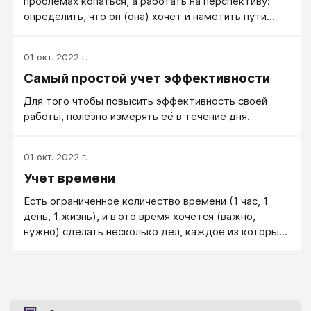
проблемах копаться, а работать на перспективу:
определить, что он (она) хочет и наметить пути
движения в этом направления. Начать эффективно
действовать. Например, если девушка жалуется на
01 окт. 2022 г.
неуверенность в себе, отсутствие лидерских
Самый простой учет эффективности
качеств и другие проблемы, мешающие ей
продвигаться в компании, то вместо работы с
Для того чтобы повысить эффективность своей
неуверенностью можно сразу ставить задачи по
работы, полезно измерять её в течение дня.
движению вперед.
01 окт. 2022 г.
Учет времени
Есть ограниченное количество времени (1 час, 1
день, 1 жизнь), и в это время хочется (важно,
нужно) сделать несколько дел, каждое из которых
может занять большую часть имеющегося
времени.