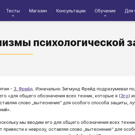
Тесты
Магазин
Консультации
Обучение
Для 
измы психологической 
ятия -
З. Фрейд
. Изначально Зигмунд Фрейд подразумевал п
его «для общего обозначения всех техник, которые я (
Эго
) 
оставляя слово „вытеснение“ для особого способа защиты, лу
ний».
Поскольку мы вводим его для общего обозначения всех техни
т привести к неврозу, оставляя слово „вытеснение“ для особ