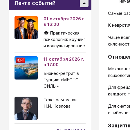
нача
Лента событий
Самые рас
01 октября 2026 г.
в 16:00
К невроти
🎓 Практическая
Чаще всег
психология: коучинг
склонност
и консультирование
Отношен
11 октября 2026 г.
в 17:00
Механиче
Бизнес-ретрит в
психологи
Турцию «МЕСТО
СИЛЫ»
Для фрейд
каждого т
Телеграм-канал
Н.И. Козлова
Для синто
ошибочног
Защитн