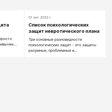
01 окт. 2022 г.
щита
Список психологических
защит невротического плана
просто
Три основные разновидности
ривычек
психологических защит - это защиты
разумные, проблемные и
невротические. Когда вы прекращаете
общение с грубым собеседником, это
разумная защита своей психики. Когда
ребенок разбил чашку и начинает
несчастный плач, играя на мамином
чувстве жалости, он осваивает игру
Несчастная Жертва: это проблемная
защита. Однако в психологической
(точнее, психотерапевтической) среде
основное внимание уделяется
невротическим защитам. Список