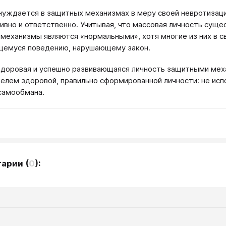
нуждается в защитных механизмах в меру своей невротизаци
ивно и ответственно. Учитывая, что массовая личность суще
механизмы являются «нормальными», хотя многие из них в св
щемуся поведению, нарушающему закон.
доровая и успешно развивающаяся личность защитными меха
телем здоровой, правильно сформированной личности: не и
самообмана.
тарии
(
0
):