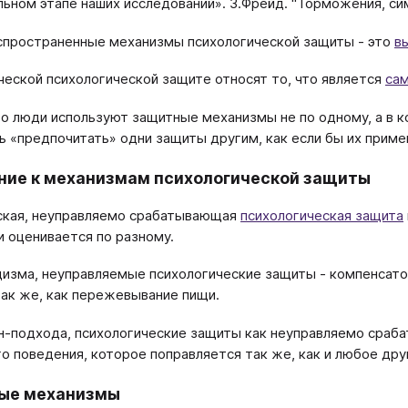
льном этапе наших исследований». З.Фрейд. "Торможения, си
пространенные механизмы психологической защиты - это
в
ческой психологической защите относят то, что является
са
о люди используют защитные механизмы не по одному, а в 
ь «предпочитать» одни защиты другим, как если бы их приме
ие к механизмам психологической защиты
ская, неуправляемо срабатывающая
психологическая защита
и оценивается по разному.
изма, неуправляемые психологические защиты - компенсато
ак же, как пережевывание пищи.
н-подхода, психологические защиты как неуправляемо сраб
о поведения, которое поправляется так же, как и любое др
ые механизмы