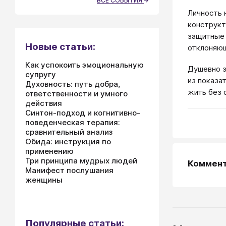
ВСЕ СОБЫТИЯ
Личность 
конструкт
защитные 
Новые статьи:
отклоняю
Как успокоить эмоциональную
Душевно з
супругу
из показа
Духовность: путь добра,
жить без 
ответственности и умного
действия
Синтон-подход и когнитивно-
поведенческая терапия:
сравнительный анализ
Обида: инструкция по
применению
Три принципа мудрых людей
Коммен
Манифест послушания
женщины
Популярные статьи: