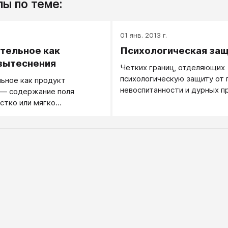
ы по теме:
.
01 янв. 2013 г.
тельное как
Психологическая за
вытеснения
Четких границ, отделяющих
психологическую защиту от 
ьное как продукт
невоспитанности и дурных п
 — содержание поля
— похоже, нет.
стко или мягко
е.