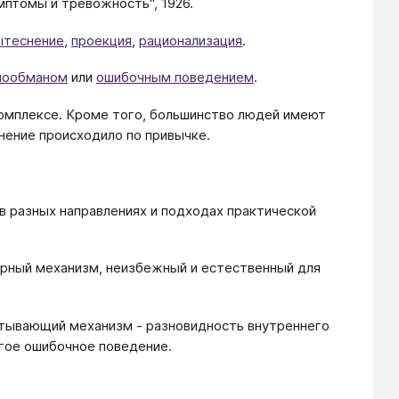
мптомы и тревожность", 1926.
ытеснение
,
проекция
,
рационализация
.
мообманом
или
ошибочным поведением
.
комплексе. Кроме того, большинство людей имеют
нение происходило по привычке.
в разных направлениях и подходах практической
рный механизм, неизбежный и естественный для
атывающий механизм - разновидность внутреннего
угое ошибочное поведение.