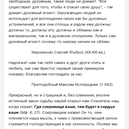
свободным, духовным, такие люди не думают. "Все
существуют для того, чтобы я спасал свою душу", - так
думает духовный эгоист. Окружающих людей он
использует для воплощения своих как бы духовных
устремлений, и все они сплошь и рядом ему должны:
должны то, должны это, должны и обязаны как в
материальном, так и в духовном отношении. Только сам
духовный эгоист почему-то никому ничем не обязан.
Иеромонах Сергий (Рыбко) (XX-XXI вв.).
Надлежит нам так себя самих и друг друга чтить и
любить, как сам Христос первый своим примером
показал, благоволив пострадать за нас.
Преподобный Максим Исповедник († 662).
Прекрасный, но и страшный и, без сомнения, вполне
истинный закон судьбы нашей открыл нам Спаситель наш,
когда сказал:
Где сокровище ваше, там будет и сердце
ваше
(Мф. 6, 21). Сокровищем назвал Он то, чем
пленяется наша мысль, к чему с превозмогающей силою
стремится господствующая в нас склонность. Посему мы