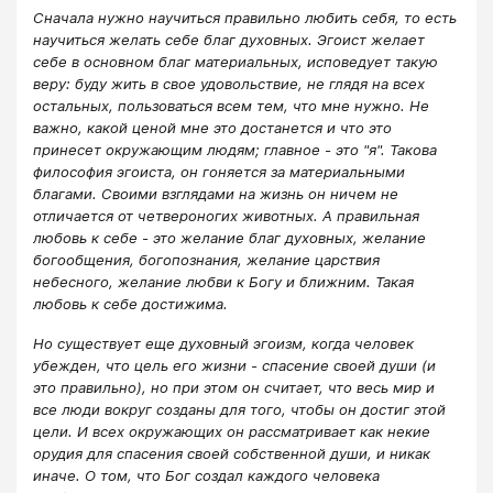
Сначала нужно научиться правильно любить себя, то есть
научиться желать себе благ духовных. Эгоист желает
себе в основном благ материальных, исповедует такую
веру: буду жить в свое удовольствие, не глядя на всех
остальных, пользоваться всем тем, что мне нужно. Не
важно, какой ценой мне это достанется и что это
принесет окружающим людям; главное - это "я". Такова
философия эгоиста, он гоняется за материальными
благами. Своими взглядами на жизнь он ничем не
отличается от четвероногих животных. А правильная
любовь к себе - это желание благ духовных, желание
богообщения, богопознания, желание царствия
небесного, желание любви к Богу и ближним. Такая
любовь к себе достижима.
Но существует еще духовный эгоизм, когда человек
убежден, что цель его жизни - спасение своей души (и
это правильно), но при этом он считает, что весь мир и
все люди вокруг созданы для того, чтобы он достиг этой
цели. И всех окружающих он рассматривает как некие
орудия для спасения своей собственной души, и никак
иначе. О том, что Бог создал каждого человека