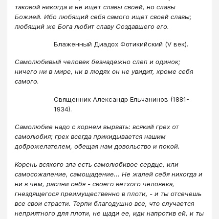
таковой никогда и не ищет славы своей, но славы
Божией. Ибо любящий себя самого ищет своей славы;
любящий же Бога любит славу Создавшего его.
Блаженный Диадох Фотикийский (V век).
Самолюбивый человек безнадежно слеп и одинок;
ничего ни в мире, ни в людях он не увидит, кроме себя
самого.
Священник Александр Ельчанинов (1881-
1934).
Самолюбие надо с корнем вырвать: всякий грех от
самолюбия; грех всегда прикидывается нашим
доброжелателем, обещая нам довольство и покой.
Корень всякого зла есть самолюбивое сердце, или
самосожаление, самощадение... Не жалей себя никогда и
ни в чем, распни себя - своего ветхого человека,
гнездящегося преимущественно в плоти, - и ты отсечешь
все свои страсти. Терпи благодушно все, что случается
неприятного для плоти, не щади ее, иди напротив ей, и ты