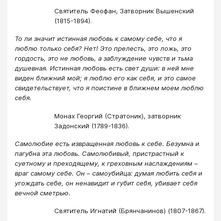
Святитель Феофан, Затворник Вышенский
(1815-1894).
То ли значит истинная любовь к самому себе, что я
люблю только себя? Нет! Это прелесть, это ложь, это
гордость, это не любовь, а заблуждение чувств и тьма
душевная. Истинная любовь есть свет души: в ней мне
виден ближний мой; я люблю его как себя, и это самое
свидетельствует, что я поистине в ближнем моем люблю
себя.
Монах Георгий (Стратоник), затворник
Задонский (1789-1836).
Самолюбие есть извращенная любовь к себе. Безумна и
пагубна эта любовь. Самолюбивый, пристрастный к
суетному и преходящему, к греховным наслаждениям –
враг самому себе. Он – самоубийца: думая любить себя и
угождать себе, он ненавидит и губит себя, убивает себя
вечной сметрью.
Святитель Игнатий (Брянчанинов) (1807-1867).