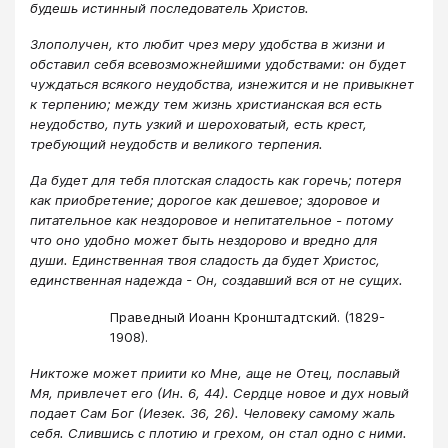
будешь истинный последователь Христов.
Злополучен, кто любит чрез меру удобства в жизни и
обставил себя всевозможнейшими удобствами: он будет
чуждаться всякого неудобства, изнежится и не привыкнет
к терпению; между тем жизнь христианская вся есть
неудобство, путь узкий и шероховатый, есть крест,
требующий неудобств и великого терпения.
Да будет для тебя плотская сладость как горечь; потеря
как приобретение; дорогое как дешевое; здоровое и
питательное как нездоровое и непитательное - потому
что оно удобно может быть нездорово и вредно для
души. Единственная твоя сладость да будет Христос,
единственная надежда - Он, создавший вся от не сущих.
Праведный Иоанн Кронштадтский. (1829-
1908).
Никтоже может приити ко Мне, аще не Отец, пославый
Мя, привлечет его (Ин. 6, 44). Сердце новое и дух новый
подает Сам Бог (Иезек. 36, 26). Человеку самому жаль
себя. Слившись с плотию и грехом, он стал одно с ними.