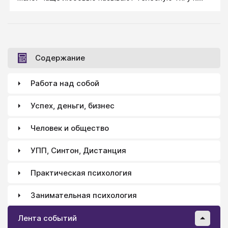
другому человеку с сексуальным подтекстом,
иногда это влюбленность, иногда привязанность. О
настоящей любви, как о высоких отношениях между
мужчиной и женщиной, любят помечтать, чтобы
вдруг ее получить себе, в свою жизнь, но редко кто
Содержание
готов учиться любить, мало кто готов вкладываться
в отношения, чтобы они стали отношениями с
Работа над собой
любовью.
Успех, деньги, бизнес
Человек и общество
УПП, Синтон, Дистанция
Практическая психология
Занимательная психология
Лента событий