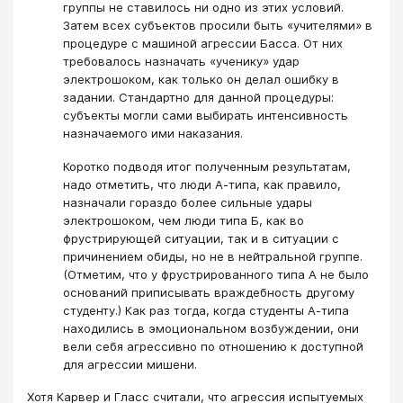
группы не ставилось ни одно из этих условий.
Затем всех субъектов просили быть «учителями» в
процедуре с машиной агрессии Басса. От них
требовалось назначать «ученику» удар
электрошоком, как только он делал ошибку в
задании. Стандартно для данной процедуры:
субъекты могли сами выбирать интенсивность
назначаемого ими наказания.
Коротко подводя итог полученным результатам,
надо отметить, что люди А-типа, как правило,
назначали гораздо более сильные удары
электрошоком, чем люди типа Б, как во
фрустрирующей ситуации, так и в ситуации с
причинением обиды, но не в нейтральной группе.
(Отметим, что у фрустрированного типа А не было
оснований приписывать враждебность другому
студенту.) Как раз тогда, когда студенты А-типа
находились в эмоциональном возбуждении, они
вели себя агрессивно по отношению к доступной
для агрессии мишени.
Хотя Карвер и Гласс считали, что агрессия испытуемых