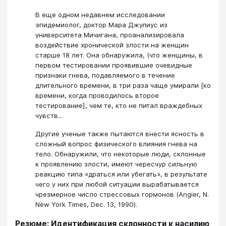
В еще одном недавнем исследовании
эпидемиолог, доктор Мара Джулиус из
университета Мичигана, проанализировала
воздействие хронической злости на женщин
старше 18 лет. Она обнаружила, (что женщины, в
первом тестировании проявившие очевидные
признаки гнева, подавляемого в течение
длительного времени, в три раза чаще умирали [ко
времени, когда проводилось второе
тестирование], чем те, кто не питал враждебных
чувств...
Другие ученые также пытаются внести ясность в
сложный вопрос физического влияния гнева на
тело. Обнаружили, что некоторые люди, склонные
к проявлению злости, имеют чересчур сильную
реакцию типа «драться или убегать», в результате
чего у них при любой ситуации вырабатывается
чрезмерное число стрессовых гормонов (Angier, N.
New York Times, Dec. 13, 1990).
Резюме: Идентификация склонности к насилию