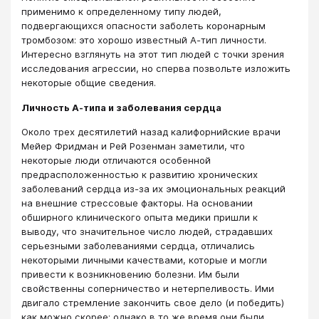
применимо к определенному типу людей,
подвергающихся опасности заболеть коронарным
тромбозом: это хорошо известный А-тип личности.
Интересно взглянуть на этот тип людей с точки зрения
исследования агрессии, но сперва позвольте изложить
некоторые общие сведения.
Личность А-типа и заболевания сердца
Около трех десятилетий назад калифорнийские врачи
Мейер Фридман и Рей Розенман заметили, что
некоторые люди отличаются особенной
предрасположенностью к развитию хронических
заболеваний сердца из-за их эмоциональных реакций
на внешние стрессовые факторы. На основании
обширного клинического опыта медики пришли к
выводу, что значительное число людей, страдавших
серьезными заболеваниями сердца, отличались
некоторыми личными качествами, которые и могли
привести к возникновению болезни. Им были
свойственны соперничество и нетерпеливость. Ими
двигало стремление закончить свое дело (и победить)
как можно скорее; однако в то же время они были