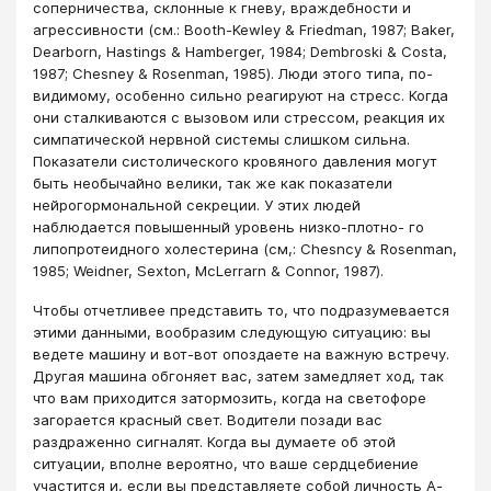
соперничества, склонные к гневу, враждебности и
агрессивности (см.: Booth-Kewley & Friedman, 1987; Baker,
Dearborn, Hastings & Hamberger, 1984; Dembroski & Costa,
1987; Chesney & Rosenman, 1985). Люди этого типа, по-
видимому, особенно сильно реагируют на стресс. Когда
они сталкиваются с вызовом или стрессом, реакция их
симпатической нервной системы слишком сильна.
Показатели систолического кровяного давления могут
быть необычайно велики, так же как показатели
нейрогормональной секреции. У этих людей
наблюдается повышенный уровень низко-плотно- го
липопротеидного холестерина (см,: Chesncy & Rosenman,
1985; Weidner, Sexton, McLerrarn & Connor, 1987).
Чтобы отчетливее представить то, что подразумевается
этими данными, вообразим следующую ситуацию: вы
ведете машину и вот-вот опоздаете на важную встречу.
Другая машина обгоняет вас, затем замедляет ход, так
что вам приходится затормозить, когда на светофоре
загорается красный свет. Водители позади вас
раздраженно сигналят. Когда вы думаете об этой
ситуации, вполне вероятно, что ваше сердцебиение
участится и, если вы представляете собой личность А-