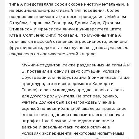
типа А представляла собой скорее инструментальный, а
не эмоционально-реактивный тип поведения, более
поздние эксперименты (которые проводились Майклом
Струбом, Чарльзом Тернером, Дэном Сиро, Джоном
Стивенсом и Фрэнсисом Хинчи в университете штата
Юта в Солт Лейк Сити) показали, что мужчины типа А
отличаются высокой степенью агрессивности, если они
фрустрированы, даже в том случае, когда их
агрессия не
направлена на достижение какой-то цели.
Мужчин-студентов, также разделенных на типы А и
Б, поставили в одну из двух ситуаций: условие
фрустрации или нефрустрации (применялась та же
процедура, что и в эксперименте Карвера и
Гласса), а затем каждому предлагалось сыграть
для другого роль учителя. На этот раз, однако,
учитель должен был вознаграждать ученика
оценкой по девятибалльной шкале за правильное
выполнение задания и наказывать его, назначая
штраф от 1 до 9 очков. Исследователи ввели
важное и довольно-таки тонкое отличие в
условиях эксперимента: некоторым испытуемым