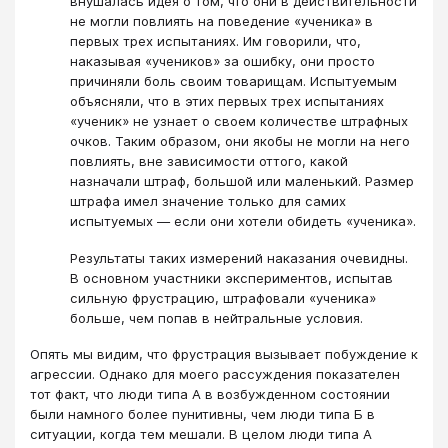
внушалась идея о том, что они в действительности
не могли повлиять на поведение «ученика» в
первых трех испытаниях. Им говорили, что,
наказывая «учеников» за ошибку, они просто
причиняли боль своим товарищам. Испытуемым
объясняли, что в этих первых трех испытаниях
«ученик» не узнает о своем количестве штрафных
очков. Таким образом, они якобы не могли на него
повлиять, вне зависимости оттого, какой
назначали штраф, большой или маленький. Размер
штрафа имел значение только для самих
испытуемых — если они хотели обидеть «ученика».
Результаты таких измерений наказания очевидны.
В основном участники экспериментов, испытав
сильную фрустрацию, штрафовали «ученика»
больше, чем попав в нейтральные условия.
Опять мы видим, что фрустрация вызывает побуждение к
агрессии. Однако для моего рассуждения показателен
тот факт, что люди типа А в возбужденном состоянии
были намного более пунитивны, чем люди типа Б в
ситуации, когда тем мешали. В целом люди типа А