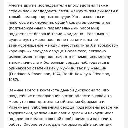
Многие другие исследователи впоследствии также
стремились исследовать связь между типом личности и
тромбозом коронарных сосудов. Хотя выявлены и
некоторые исключения, общий характер результатов
(подтвержденный и параллельными работами)
подкрепляет базовый тезис Фридмана—Розенмана:
существует умеренное, но не незначительное
взаимоотношение между личностью типа А и тромбозом
коронарных сосудов сердца. Более того, согласно
имеющимся теперь данным, эта взаимосвязь между
типом личности и болезнями сердца наблюдается в
одинаковой степени как у мужчин, так и у женщин
(Friedman & Roseninan, 1974; Booth-Kewley & Friedman,
1987).
Важнее всего в контексте данной дискуссии то, что
позднейшие исследования в этой области в какой-то
мере уточняют оригинальный анализ Фридмана и
Розенмана. Заболеваниям сердца подвержены вовсе не
трудоголики, увлеченные своим делом и находящиеся
под давлением постоянной необходимости закончить
работу. Скорее это люди, в которых крайне силен дух