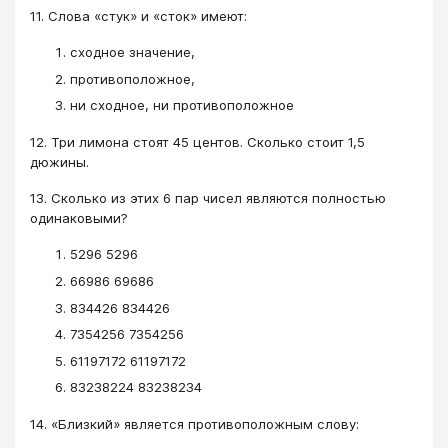
11. Слова «стук» и «сток» имеют:
сходное значение,
противоположное,
ни сходное, ни противоположное
12. Три лимона стоят 45 центов. Сколько стоит 1,5
дюжины.
13. Сколько из этих 6 пар чисел являются полностью
одинаковыми?
5296 5296
66986 69686
834426 834426
7354256 7354256
61197172 61197172
83238224 83238234
14. «Близкий» является противоположным слову: