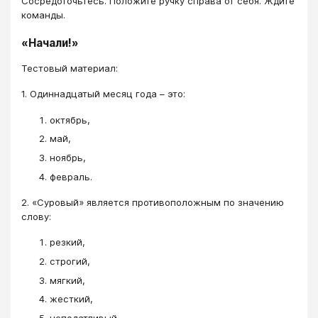
Сосредоточьтесь. Положите ручку справа от себя. Ждите
команды.
«Начали!»
Тестовый материал:
1. Одиннадцатый месяц года – это:
октябрь,
май,
ноябрь,
февраль.
2. «Суровый» является противоположным по значению
слову:
резкий,
строгий,
мягкий,
жесткий,
неподатливый