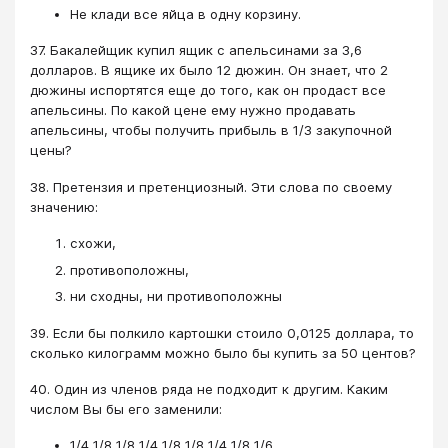
Не клади все яйца в одну корзину.
37. Бакалейщик купил ящик с апельсинами за 3,6
долларов. В ящике их было 12 дюжин. Он знает, что 2
дюжины испортятся еще до того, как он продаст все
апельсины. По какой цене ему нужно продавать
апельсины, чтобы получить прибыль в 1/3 закупочной
цены?
38. Претензия и претенциозный. Эти слова по своему
значению:
схожи,
противоположны,
ни сходны, ни противоположны
39. Если бы полкило картошки стоило 0,0125 доллара, то
сколько килограмм можно было бы купить за 50 центов?
40. Один из членов ряда не подходит к другим. Каким
числом Вы бы его заменили:
1/4 1/8 1/8 1/4 1/8 1/8 1/4 1/8 1/6