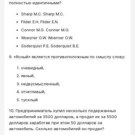
полностью идентичными?
Sharp M.C. Sharp M.C.
Filder E.H. Filder E.N.
Connor M.G. Conner M.G.
Woesner O.W. Woerner O.W.
Soderquist P.E. Soderquist B.E.
9. «Ясный» является противоположным по смыслу слову:
очевидный,
явный,
недвусмысленный,
отчетливый,
тусклый
10. Предприниматель купил несколько подержанных
автомобилей за 3500 долларов, а продал их за 5500
долларов заработав при этом 50 долларов за
автомобиль. Сколько автомобилей он продал?