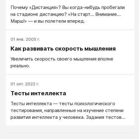
Почему «Дистанция»? Вы когда-нибудь пробегали
на стадионе дистанцию? «На старт… Внимание…
Марш!» — и вы полетели вперед.
01 янв. 2005 г.
Как развивать скорость мышления
Увеличить скорость своего мышления вполне
реально.
01 окт. 2022 г.
Тесты интеллекта
Тесты интеллекта — тесты психологического
тестирования, направленные на изучение степени
развития интеллекта у человека. Задания тестов
интеллекта различны. Иногда они адресуются к
словесно-логическому мышлению; когда-то
направлены и на оценку развития наглядно-