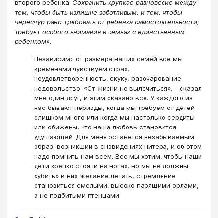
второго ребенка.
Сохранить хрупкое равновесие между
тем, чтобы быть излишне заботливым, и тем, чтобы
чересчур рано требовать от ребенка самостоятельности,
требует особого внимания в семьях с единственным
ребенком».
Независимо от размера наших семей все мы
временами чувствуем страх,
неудовлетворенность, скуку, разочарование,
недовольство. «От жизни не вылечиться», - сказал
мне один друг, и этим сказано все. У каждого из
нас бывают периоды, когда мы требуем от детей
слишком много или когда мы настолько сердиты
или обижены, что наша любовь становится
удушающей. Для меня останется незабываемым
образ, возникший в сновидениях Питера, и об этом
надо помнить нам всем. Все мы хотим, чтобы наши
дети крепко стояли на ногах, но мы не должны
«убить» в них желание летать, стремление
становиться смелыми, высоко парящими орлами,
а не подбитыми птенцами.