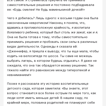
самостоятельные решения и постоянно подбадривала
ее: «Будь смелее! Не будь маменькиной дочкой!»
Чего я добилась? Лишь одного: к восьми годам она была
законченным невротиком! Наконец я поняла, что,
вдаваясь в противоположную крайность, я воспитала
боязливого ребенка, который был столь же зажат, как и я.
Она не была готова к тому, чтобы самостоятельно
принимать решения и пробовать свои силы в различных
видах деятельности. Однажды я сказала ей:
«Дженнифер, я пришла к выводу, что ты еще мала, чтобы
ездить на велосипеде по шоссе. Ты сама не можешь
выбрать лагерь, в котором будешь отдыхать». Я даже не
ожидала, что она так обрадуется моему решению. Так
тяжело найти это равновесие между гиперопекой и
невниманием!»
Позже я рассказала эту историю воспитательнице
детского сада, которая заметила: «Вы знаете, этот
вопрос становится все более острым по мере того, как
люди хотят иметь меньше детей. В нашем саду, по
крайней мере, половина родителей не планируют себе