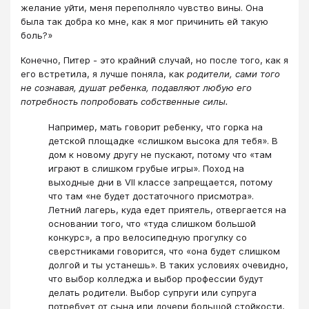
желание уйти, меня переполняло чувство вины. Она
была так добра ко мне, как я мог причинить ей такую
боль?»
Конечно, Питер - это крайний случай, но после того, как я
его встретила, я лучше поняла, как
родители, сами того
не сознавая, душат ребенка, подавляют любую его
потребность попробовать собственные силы.
Например, мать говорит ребенку, что горка на
детской площадке «слишком высока для тебя». В
дом к новому другу не пускают, потому что «там
играют в слишком грубые игры». Поход на
выходные дни в VII классе запрещается, потому
что там «не будет достаточного присмотра».
Летний лагерь, куда едет приятель, отвергается на
основании того, что «туда слишком большой
конкурс», а про велосипедную прогулку со
сверстниками говорится, что «она будет слишком
долгой и ты устанешь». В таких условиях очевидно,
что выбор колледжа и выбор профессии будут
делать родители. Выбор супруги или супруга
потребует от сына или дочери большой стойкости,