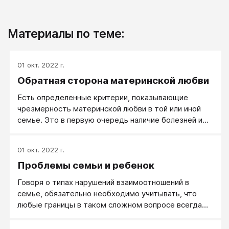
Материалы по теме:
01 окт. 2022 г.
Обратная сторона материнской любви
Есть определенные критерии, показывающие
чрезмерность материнской любви в той или иной
семье. Это в первую очередь наличие болезней и
сложные судьбы детей. Во-вторых, недостаточная
реализация мужа, его болезни и, чаще всего,
01 окт. 2022 г.
алкоголизм. В-третьих, наличие больших проблем в
Проблемы семьи и ребенок
семейных отношениях. Это то, что лежит на
поверхности. Далее, в целом в обществе, огромное
Говоря о типах нарушений взаимоотношений в
число нереализованных мужчин и женщин также
семье, обязательно необходимо учитывать, что
имеет корни в избыточной материнской любви. Все
любые границы в таком сложном вопросе всегда
это не плод моих фантазий. Посмотрите
будут оставаться весьма условными, и вряд ли кто-
повнимательнее вокруг, и вы увидите множество
нибудь решится сказать, что вот эта семья