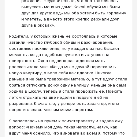
рождения. Неудивительно, что она так боялась
выпускать меня из дома! Какой обузой мы были
друг для друга: ведь мы оба хотели быть «орлами»
и улететь, а вместо этого крепко держали друг
друга в оковах».
Родители, у которых жизнь не состоялась и которые
затаили чувство глубокой обиды и разочарования,
составляют исключение, но у каждого из нас бывают
моменты, когда подобные чувства выступают на
поверхность. Одна недавно разведенная мать
рассказывала мне: «Когда мы с дочкой переехали в
новую квартиру, я вела себя как идиотка. Никогда
раньше я не была тревожной матерью, а тут вдруг стала
бояться отпускать дочку одну на улицу. Раньше она сама
ходила в школу, теперь я стала провожать ее. Поехать
летом отдыхать на две недели к подруге я ей не
разрешила. К счастью, у дочери есть характер, и она
сопротивлялась многим моим запретам.
Я записалась на прием к психотерапевту и задала ему
вопрос: «Почему моя дочь такая непослушная?», как
вдруг меня осенило, что виновата во всем я, потому что