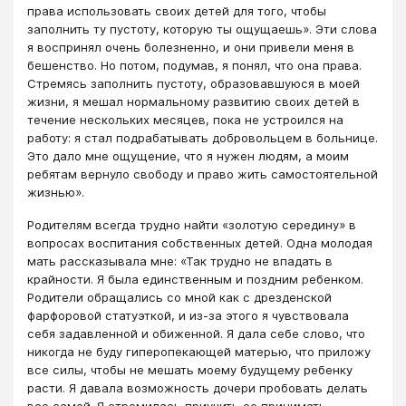
права использовать своих детей для того, чтобы
заполнить ту пустоту, которую ты ощущаешь». Эти слова
я воспринял очень болезненно, и они привели меня в
бешенство. Но потом, подумав, я понял, что она права.
Стремясь заполнить пустоту, образовавшуюся в моей
жизни, я мешал нормальному развитию своих детей в
течение нескольких месяцев, пока не устроился на
работу: я стал подрабатывать добровольцем в больнице.
Это дало мне ощущение, что я нужен людям, а моим
ребятам вернуло свободу и право жить самостоятельной
жизнью».
Родителям всегда трудно найти «золотую середину» в
вопросах воспитания собственных детей. Одна молодая
мать рассказывала мне: «Так трудно не впадать в
крайности. Я была единственным и поздним ребенком.
Родители обращались со мной как с дрезденской
фарфоровой статуэткой, и из-за этого я чувствовала
себя задавленной и обиженной. Я дала себе слово, что
никогда не буду гиперопекающей матерью, что приложу
все силы, чтобы не мешать моему будущему ребенку
расти. Я давала возможность дочери пробовать делать
все самой. Я стремилась приучить ее принимать