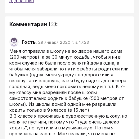
Эда Ле Шан
Комментарии
(
2
):
Гость
,
28 января 2020 г. в 17:23
Меня отправили в школу не во дворе нашего дома 
(200 метров), а за 30 минут ходьбы, чтобы я ни в 
коем случае не была после занятий дома одна, а 
чтобы меня забирали по пути с работы родители или 
бабушка (вдруг меня украдут по дороге или я 
включу газ и взорвусь, как я буду сидеть до вечера 
голодная, ведь меня покормить некому и т.п.). К 7-
му классу мне разрешили после школы 
самостоятельно ходить к бабушке (500 метров от 
школы). Из школы домой одной мне разрешили 
ходить только в 9 классе (в 15 лет).

В 3 классе я просилась в художественную школу, но 
меня не пустили, потому что "туда очень далеко 
ходить", не пустили и в музыкальную. Потом я 
просилась на карате. Мне сказали, что меня не 