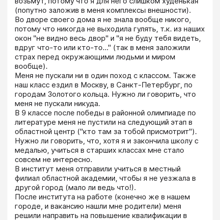
возьмут, потому что я для него слишком худенькая 
(попутно заложив в меня комплексы внешности).

Во дворе своего дома я не знала вообще никого, 
потому что никогда не выходила гулять, т.к. из наших 
окон "не видно весь двор" и "я не буду тебя видеть, 
вдруг что-то или кто-то..." (так в меня заложили 
страх перед окружающими людьми и миром 
вообще).

Меня не пускали ни в один поход с классом. Также 
наш класс ездил в Москву, в Санкт-Петербург, по 
городам Золотого кольца. Нужно ли говорить, что 
меня не пускали никуда.

В 9 классе после победы в районной олимпиаде по 
литературе меня не пустили на следующий этап в 
областной центр ("кто там за тобой присмотрит"). 
Нужно ли говорить, что, хотя я и закончила школу с 
медалью, учиться в старших классах мне стало 
совсем не интересно.

В институт меня отправили учиться в местный 
филиал областной академии, чтобы я не уезжала в 
другой город (мало ли ведь что!).

После института на работе (конечно же в нашем 
городе, и вакансию нашли мне родители) меня 
решили направить на повышение квалификации в 