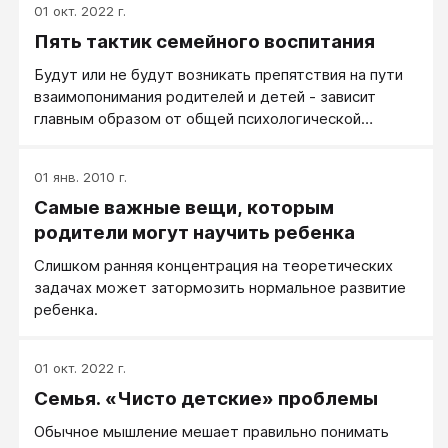
подтверждений тому.
01 окт. 2022 г.
безусловно относится к пятому пункту
Пять тактик семейного воспитания
представленной ниже классификации.
Будут или не будут возникать препятствия на пути
взаимопонимания родителей и детей - зависит
главным образом от общей психологической
атмосферы в семье. Можно условно выделить пять
линий развития семейных отношений, типов
01 янв. 2010 г.
социально-психологического климата семьи и
Самые важные вещи, которым
соответственно тактик семейного воспитания.
Хотя, конечно, существует множество переходных,
родители могут научить ребенка
стертых, промежуточных модификаций и
Слишком ранняя концентрация на теоретических
вариантов.
задачах может затормозить нормальное развитие
ребенка.
01 окт. 2022 г.
Семья. «Чисто детские» проблемы
Обычное мышление мешает правильно понимать