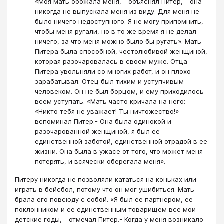
«Моя мать обожала меня, - объяснял Питер, - она
никогда не выпускала меня из виду. Для меня не
было ничего недоступного. Я не могу припомнить,
чтобы меня ругали, но в то же время я не делал
ничего, за что меня можно было бы ругать». Мать
Питера была способной, честолюбивой женщиной,
которая разочаровалась в своем муже. Отца
Питера увольняли со многих работ, и он плохо
зарабатывал. Отец был тихим и уступчивым
человеком. Он не был борцом, и ему приходилось
всем уступать. «Мать часто кричала на него:
«Никто тебя не уважает! Ты ничтожество!» -
вспоминал Питер.- Она была одинокой и
разочарованной женщиной, я был ее
единственной заботой, единственной отрадой в ее
жизни. Она была в ужасе от того, что может меня
потерять, и всячески оберегала меня».
Питеру никогда не позволяли кататься на коньках или
играть в бейсбол, потому что он мог ушибиться. Мать
брала его повсюду с собой. «Я был ее партнером, ее
поклонником и ее единственным товарищем все мои
детские годы, - отмечал Питер.- Когда у меня возникало