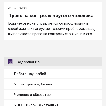
01 окт. 2022 г.
Право на контроль другого человека
Если человек не справляется со проблемами в
своей жизни и нагружает своими проблемами вас,
вы получаете право на контроль его жизни и его
решений. Родительский контроль важных моментов
жизни ребенка - не только право, но и прямая
обязанность родителей. Другое дело, что
родительский контроль не должен быть давящим,
должен помогать, а не мешать ребенку. Главный
Содержание
критерий, правильный ваш контроль или нет, это -
скажет ли вам ребенок за ваш контроль спасибо,
Работа над собой
когда станет взрослым.
Успех, деньги, бизнес
Человек и общество
УПП, Синтон, Дистанция