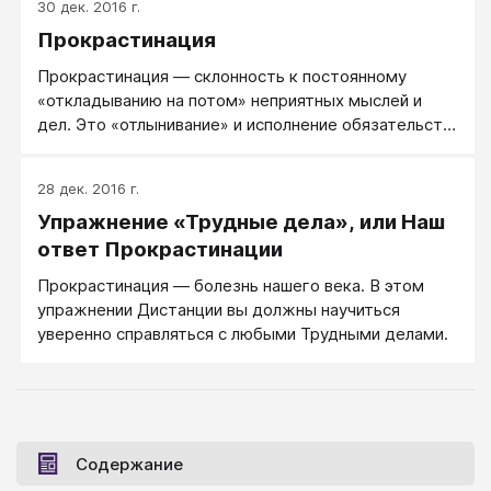
30 дек. 2016 г.
невозможной или они (дела) перестанут быть
Прокрастинация
актуальными. Вредная привычка свойственна
человеку-ребенку.
Прокрастинация — склонность к постоянному
«откладыванию на потом» неприятных мыслей и
дел. Это «отлынивание» и исполнение обязательств
в самый последний момент, а зачастую и тогда,
когда все сроки уже миновали.
28 дек. 2016 г.
Упражнение «Трудные дела», или Наш
ответ Прокрастинации
Прокрастинация — болезнь нашего века. В этом
упражнении Дистанции вы должны научиться
уверенно справляться с любыми Трудными делами.
Содержание