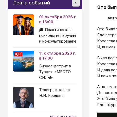
Лента событий
Это был
01 октября 2026 г.
Авто
в 16:00
Это было 
🎓 Практическая
Где встре
психология: коучинг
Королева 
и консультирование
И, внимая
11 октября 2026 г.
Было все 
в 17:00
Королева 
Бизнес-ретрит в
И дала по
Турцию «МЕСТО
И пажа по
СИЛЫ»
А потом о
Телеграм-канал
До восход
Н.И. Козлова
Это было 
Где ажурн