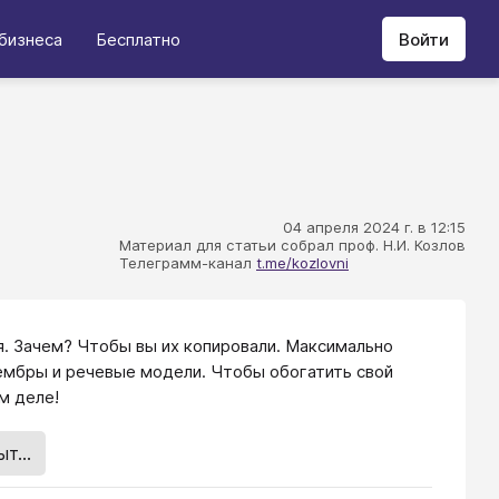
бизнеса
Бесплатно
Войти
04 апреля 2024 г. в 12:15
Материал для статьи собрал проф. Н.И. Козлов
Телеграмм-канал
t.me/kozlovni
я. Зачем? Чтобы вы их копировали. Максимально
тембры и речевые модели. Чтобы обогатить свой
м деле!
т...