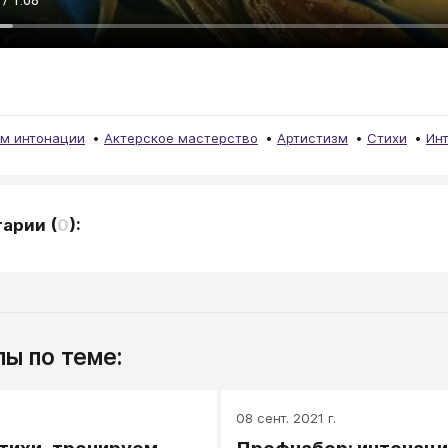
м интонации
Актерское мастерство
Артистизм
Стихи
Ин
тарии
(
0
):
ы по теме:
08 сент. 2021 г.