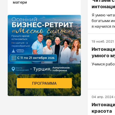
Читаем с
матери
интонаци
Я умею чита
богатыми ин
я научился 
повседневну
19 нояб. 2021 
Интонаци
умного 
Учимся рабо
ПРОГРАММА
04 апр. 2024 г
Интонаци
красота