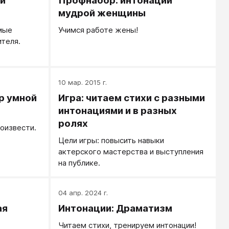
и
Профнабор: интонации
мудрой женщины
мые
Учимся работе жены!
ителя.
10 мар. 2015 г.
р умной
Игра: читаем стихи с разными
интонациями и в разных
ролях
оизвести.
Цели игры: повысить навыки
актерского мастерства и выступления
на публике.
04 апр. 2024 г.
ая
Интонации: Драматизм
Читаем стихи, тренируем интонации!