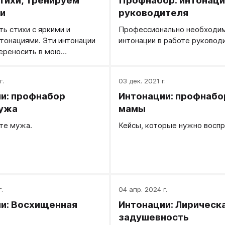
тихи, тренируем
Профнабор: интонаци
и
руководителя
ть стихи с яркими и
Профессионально необходи
тонациями. Эти интонации
интонации в работе руковод
переносить в мою
ю речь.
г.
03 дек. 2021 г.
и: профнабор
Интонации: профнабо
мужа
мамы
те мужа.
Кейсы, которые нужно воспр
.
04 апр. 2024 г.
и: Восхищенная
Интонации: Лирическ
задушевность