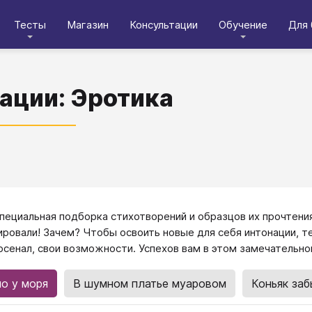
Тесты
Магазин
Консультации
Обучение
Для 
ации: Эротика
пециальная подборка стихотворений и образцов их прочтени
ировали! Зачем? Чтобы освоить новые для себя интонации, 
рсенал, свои возможности. Успехов вам в этом замечательно
о у моря
В шумном платье муаровом
Коньяк забы