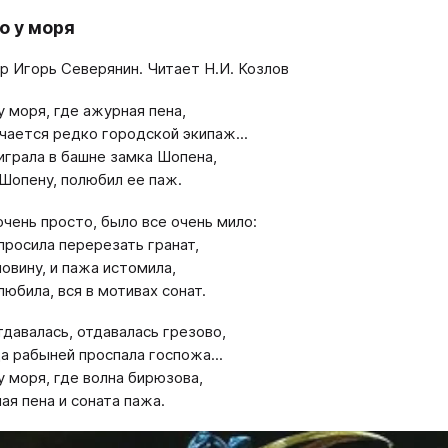
о у моря
р Игорь Северянин. Читает Н.И. Козлов
у моря, где ажурная пена,
чается редко городской экипаж...
играла в башне замка Шопена,
 Шопену, полюбил ее паж.
очень просто, было все очень мило:
просила перерезать гранат,
ловину, и пажа истомила,
любила, вся в мотивах сонат.
тдавалась, отдавалась грезово,
а рабыней проспала госпожа...
у моря, где волна бирюзова,
ая пена и соната пажа.