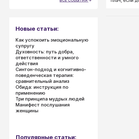
плач, если 
ВСЕ СОБЫТИЯ
окраску, то
манипулятив
Новые статьи:
Как успокоить эмоциональную
супругу
Духовность: путь добра,
ответственности и умного
действия
Синтон-подход и когнитивно-
поведенческая терапия:
сравнительный анализ
Обида: инструкция по
применению
Три принципа мудрых людей
Манифест послушания
женщины
Популярные статьи: