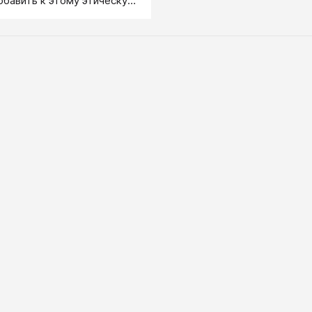
добавить к этому этическую
 выделяется честный плач и
ный плач.