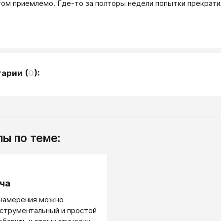
том приемлемо. Где-то за полторы недели попытки прекрати
тарии
(
0
):
ы по теме:
.
ча
 намерения можно
струментальный и простой