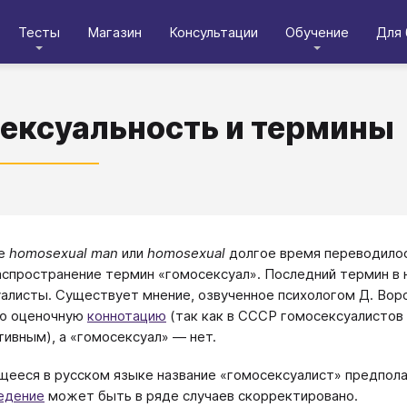
Тесты
Магазин
Консультации
Обучение
Для 
ексуальность и термины
ое
homosexual man
или
homosexual
долгое время переводилос
аспространение термин «гомосексуал». Последний термин в
алисты. Существует мнение, озвученное психологом Д. Вор
ую оценочную
коннотацию
(так как в СССР гомосексуалистов
тивным), а «гомосексуал» — нет.
ееся в русском языке название «гомосексуалист» предполаг
едение
может быть в ряде случаев скорректировано.