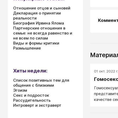
Отношение отцов и сыновей
Декларация о принятии
реальности
Коммен
Биография Ирвина Ялома
Партнерские отношения в
семье: не всегда равенство и
не всем по силам
Виды и формы критики
Размышление
Материал
Хиты недели:
01 окт. 2022 г
Гомосек
Список позитивных тем для
общения с близкими
Гомосексуа
Эгоизм
представите
Секс и подросток
качестве се
Рассудительность
Интроверт и экстраверт
объекта эро
любовных о