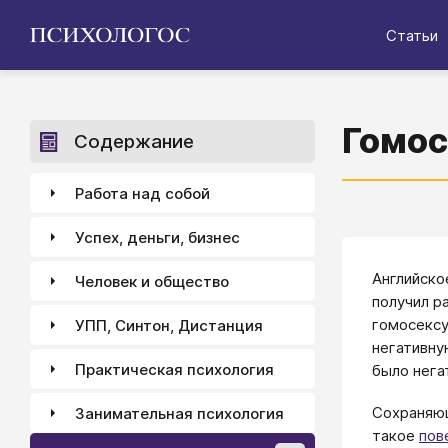
Статьи
Гомос
Содержание
Работа над собой
Успех, деньги, бизнес
Английск
Человек и общество
получил р
гомосексу
УПП, Синтон, Дистанция
негативн
Практическая психология
было нега
Сохраняющ
Занимательная психология
такое
пов