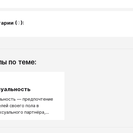
тарии
(
0
):
ы по теме:
.
суальность
льность — предпочтение
лей своего пола в
ксуального партнёра,
тического влечения и/или
тношений