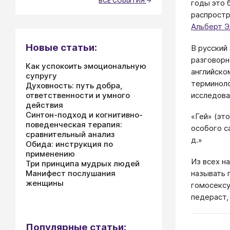
ВСЕ СОБЫТИЯ
годы это 
распростр
Альберт Э
Новые статьи:
В русский
разговорн
Как успокоить эмоциональную
английско
супругу
терминоло
Духовность: путь добра,
исследова
ответственности и умного
действия
Синтон-подход и когнитивно-
«Гей» (эт
поведенческая терапия:
особого с
сравнительный анализ
д.»
Обида: инструкция по
применению
Из всех н
Три принципа мудрых людей
Манифест послушания
называть 
женщины
гомосексу
педераст,
Популярные статьи: