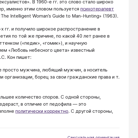
ксуалистов». В 1960-е гг. это слово стало широко
ер, именно этим словом пользуется
психотерапевт
e Intelligent Woman’s Guide to Man-Hunting» (1963).
-х гг. и получило широкое распространение в
етия по той же причине, по какой 40 лет ранее в
ттенком («педик», «гомик»), и научную
нием «Любовь небесного цвета» известный
С. Кон пишет:
е просто мужчина, любящий мужчин, а носитель
 организации, борец за свои гражданские права и т.
льшее количество споров. С одной стороны,
едераст, в отличие от педофила — это
 вполне
политически корректно
. C другой стороны,
Сексуальная ориентация