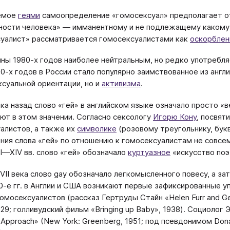
емое
геями
самоопределение «гомосексуал» предполагает от
ности человека» — имманентному и не подлежащему какому
уалист» рассматривается гомосексуалистами как
оскорблен
ны 1980-х годов наиболее нейтральным, но редко употребл
90-х годов в России стало популярно заимствованное из англи
ксуальной ориентации, но и
активизма
.
ка назад слово «гей» в английском языке означало просто «в
ют в этом значении. Согласно сексологу
Игорю Кону
, посвят
алистов, а также их
символике
(розовому треугольнику, бук
ния слова «гей» по отношению к гомосексуалистам не совсем
II—XIV вв. слово «гей» обозначало
куртуазное
«искусство поэ
XVII века слово gay обозначало легкомысленного повесу, а 
-е гг. в Англии и США возникают первые зафиксированные у
гомосексуалистов (рассказ Гертруды Стайн «Helen Furr and Ge
29; голливудский фильм «Bringing up Baby», 1938). Социолог 
e Approach» (New York: Greenberg, 1951; под псевдонимом Don