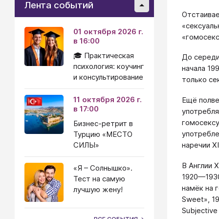
Лента событий
Отстаива
«сексуаль
01 октября 2026 г.
«гомосекс
в 16:00
🎓 Практическая
До середи
психология: коучинг
начала 19
и консультирование
только се
11 октября 2026 г.
Ещё полве
в 17:00
употребля
гомосексу
Бизнес-ретрит в
употребле
Турцию «МЕСТО
СИЛЫ»
наречии X
В Англии 
«Я – Солнышко».
1920—1930
Тест на самую
намёк на 
лучшую жену!
Sweet», 19
Subjectiv