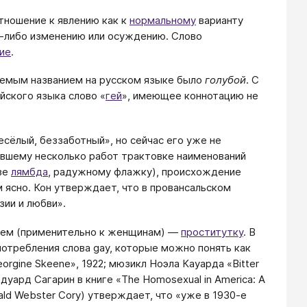
ношение к явлению как к
нормальному
варианту
-либо изменению или осуждению. Слово
ие
.
яемым названием на русском языке было
голубой
. С
йского языка слово «
гей
», имеющее коннотацию не
есёлый, беззаботный», но сейчас его уже не
ившему несколько работ трактовке наименований
ве
лямбда
, радужному флажку), происхождение
 ясно. Кон утверждает, что в провансальском
зии и любви».
затем (применительно к женщинам) —
проститутку
. В
потребления слова gay, которые можно понять как
orgine Skeene», 1922; мюзикл Ноэла Кауарда «Bitter
Эдуард Сагарин в книге «The Homosexual in America: A
ald Webster Cory) утверждает, что «уже в 1930-е