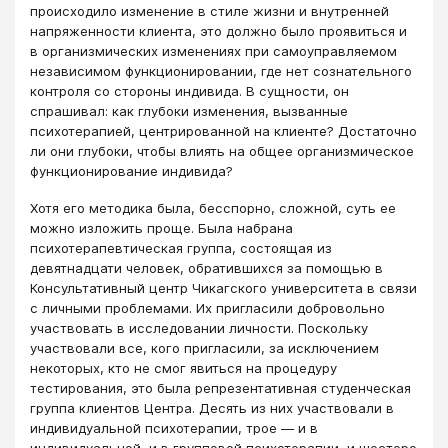
происходило изменение в стиле жизни и внутренней
напряженности клиента, это должно было проявиться и
в организмических изменениях при самоуправляемом
независимом функционировании, где нет сознательного
контроля со стороны индивида. В сущности, он
спрашивал: как глубоки изменения, вызванные
психотерапией, центрированной на клиенте? Достаточно
ли они глубоки, чтобы влиять на общее организмическое
функционирование индивида?
Хотя его методика была, бесспорно, сложной, суть ее
можно изложить проще. Была набрана
психотерапевтическая группа, состоящая из
девятнадцати человек, обратившихся за помощью в
Консультативный центр Чикагского университета в связи
с личными проблемами. Их пригласили добровольно
участвовать в исследовании личности. Поскольку
участвовали все, кого пригласили, за исключением
некоторых, кто не смог явиться на процедуру
тестирования, это была репрезентативная студенческая
группа клиентов Центра. Десять из них участвовали в
индивидуальной психотерапии, трое ― и в
индивидуальной, и в групповой психотерапии, и шестеро