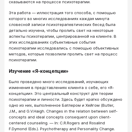
сказываются на процессе психотерапии.
Эта работа ― иллюстрация того способа, с помощью
которого во многих исследованиях каждая минута
словесной записи психотерапевтических бесед была
детально изучена, чтобы пролить свет на некоторые
аспекты психотерапии, центрированной на клиенте. В
этих исследованиях субъективные события
психотерапии исследовались с помощью объективных
методов, которые позволили пролить свет на процесс
психотерапии.
Изучение «Я-концепции»
Было проведено много исследований, изучающих
изменения в представлениях клиента о себе, его «Я-
концепции». Это центральный конструкт для теории
психотерапии и личности. Здесь будет кратко обсуждено
одно из них, выполненное Батлером и Хейгом (Butler,
J.M., and G.V.Haigh. Changes in the relation between self-
concepts and ideal concepts consequent upon client-
centered counseling. ― In: C.R.Rogers and Rosalind
F.Dymond (Eds.). Psychotherapy and Personality Change.