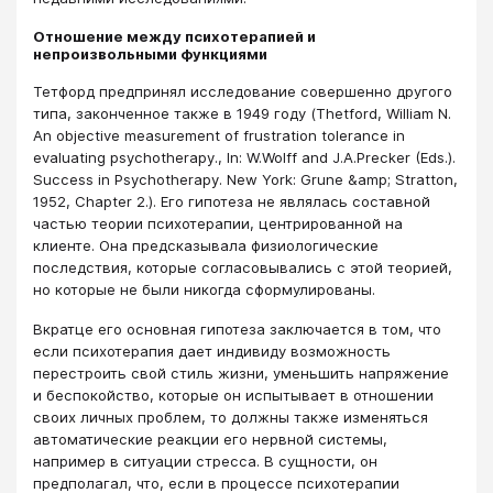
Отношение между психотерапией и
непроизвольными функциями
Тетфорд предпринял исследование совершенно другого
типа, законченное также в 1949 году (Thetford, William N.
An objective measurement of frustration tolerance in
evaluating psychotherapy., In: W.Wolff and J.A.Precker (Eds.).
Success in Psychotherapy. New York: Grune &amp; Stratton,
1952, Chapter 2.). Его гипотеза не являлась составной
частью теории психотерапии, центрированной на
клиенте. Она предсказывала физиологические
последствия, которые согласовывались с этой теорией,
но которые не были никогда сформулированы.
Вкратце его основная гипотеза заключается в том, что
если психотерапия дает индивиду возможность
перестроить свой стиль жизни, уменьшить напряжение
и беспокойство, которые он испытывает в отношении
своих личных проблем, то должны также изменяться
автоматические реакции его нервной системы,
например в ситуации стресса. В сущности, он
предполагал, что, если в процессе психотерапии