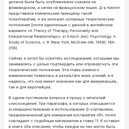
должна была быть опубликована сначала на
фламандском, а затем на французском языке. Д-р Кингет
представила клинические принципы такой
психотерапии, я же изложил основные теоретические
положения [почти идентичные с данной в английском
варианте «A Theory of Therapy, Personality and
Interpersonal Relationships», in S.Koch (ed.). Psychology: A
Study of Science, v. Ill (New York: McGraw-Hill, 1959), 184-
256].
Сейчас я хотел бы осветить исследования, которыми мы
занимались с целью подтвердить или опровергнуть эти
теоретические положения. Эта глава (немного
измененная) появилась в результате моих усилий, и я
надеюсь, что она имеет значение как для американцев,
так и для европейцев.
В одном пустяковом вопросе я прошу у читателей
снисхождения. Три параграфа, в которых описывается
усовершенствование и использование Q-сортировки,
предназначенной для измерения восприятия «Я», почти
совпадают с подобным материалом в главе 11. Я оставил
в книге оба описания, чтобы каждое из них могло быть