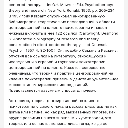
centered therapy. ― In: О.Н. Mowrer (Ed.). Psychotherapy:
theory and research. New York: Ronald, 1953, pp. 205-234.).
В 1957 году Катрайт опубликовал аннотированную
библиографию теоретических исследований в области
центрированной на клиенте психотерапии и нашел
нужным включить в нее 122 ссылки (Cartwright, Desmond
S. Annotated bibliography of research and theory
construction in client-centered therapy. J. of Counsel.
Psychol., 1957, 4, 82-100.). Он, подобно Симану и Раскину,
опустил все ссылки на литературу, относящуюся к
исследованию игровой и групповой психотерапии,
центрированной на клиенте. Кажется совершенно
очевидным, что теория и практика центрированной на
клиенте психотерапии привели в действие удивительное
множество эмпирических исследований.
Представляется разумным спросить, почему.
Во-первых, теория центрированной на клиенте
психотерапии с самого начала рассматривалась не как
догма или истина, но как ряд высказанных гипотез, как
орудие развития нашего знания. Мы чувствовали, что
теория, или ее часть, полезна лишь тогда, когда ее