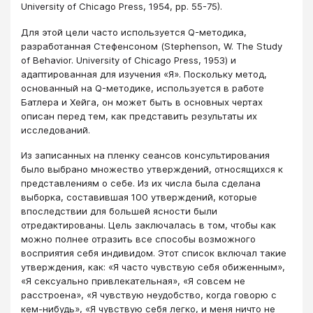
University of Chicago Press, 1954, pp. 55-75).
Для этой цели часто используется Q-методика,
разработанная Стефенсоном (Stephenson, W. The Study
of Behavior. University of Chicago Press, 1953) и
адаптированная для изучения «Я». Поскольку метод,
основанный на Q-методике, используется в работе
Батлера и Хейга, он может быть в основных чертах
описан перед тем, как представить результаты их
исследований.
Из записанных на пленку сеансов консультирования
было выбрано множество утверждений, относящихся к
представлениям о себе. Из их числа была сделана
выборка, составившая 100 утверждений, которые
впоследствии для большей ясности были
отредактированы. Цель заключалась в том, чтобы как
можно полнее отразить все способы возможного
восприятия себя индивидом. Этот список включал такие
утверждения, как: «Я часто чувствую себя обиженным»,
«Я сексуально привлекательная», «Я совсем не
расстроена», «Я чувствую неудобство, когда говорю с
кем-нибудь», «Я чувствую себя легко, и меня ничто не