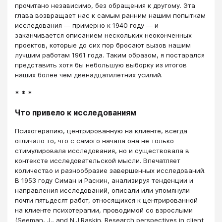
прочитано независимо, без обращения к другому. Эта
глава возвращает нас к самым ранним нашим попыткам
исследования ― примерно к 1940 году ― и
заканчивается описанием нескольких неоконченных
проектов, которые до сих пор бросают вызов нашим
лучшим работам 1961 года. Таким образом, я постарался
представить хотя бы небольшую выборку из итогов
наших более чем двенадцатилетних усилий.
* * *
Что привело к исследованиям
Психотерапию, центрированную на клиенте, всегда
отличало то, что с самого начала она не только
стимулировала исследования, но и существовала в
контексте исследовательской мысли. Впечатляет
количество и разнообразие завершенных исследований.
В 1953 году Симан и Раскин, анализируя тенденции и
направления исследований, описали или упомянули
почти пятьдесят работ, относящихся к центрированной
на клиенте психотерапии, проводимой со взрослыми
(Seeman, J., and N.J.Raskin. Research perspectives in client