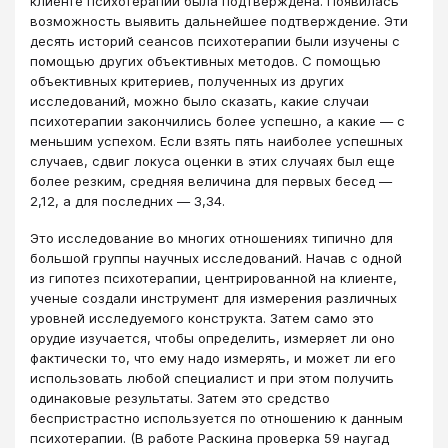
клиенте психотерапии была подтверждена. Появилась
возможность выявить дальнейшее подтверждение. Эти
десять историй сеансов психотерапии были изучены с
помощью других объективных методов. С помощью
объективных критериев, полученных из других
исследований, можно было сказать, какие случаи
психотерапии закончились более успешно, а какие ― с
меньшим успехом. Если взять пять наиболее успешных
случаев, сдвиг локуса оценки в этих случаях был еще
более резким, средняя величина для первых бесед ―
2,12, а для последних ― 3,34.
Это исследование во многих отношениях типично для
большой группы научных исследований. Начав с одной
из гипотез психотерапии, центрированной на клиенте,
ученые создали инструмент для измерения различных
уровней исследуемого конструкта. Затем само это
орудие изучается, чтобы определить, измеряет ли оно
фактически то, что ему надо измерять, и может ли его
использовать любой специалист и при этом получить
одинаковые результаты. Затем это средство
беспристрастно используется по отношению к данным
психотерапии. (В работе Раскина проверка 59 наугад