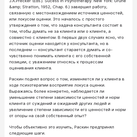
J.A.Precker (Eds.). Sucess in Psyhotherapy. New York: Grune
&amp; Stratton, 1952, Chap. 6.) завершил работу,
связанную с местонахождением источника ценностей,
или локусом оценки. Это началось с простого
утверждения о том, что задача консультанта состоит в
том, чтобы думать не за клиента или о клиенте, а
совместно с клиентом. В первых двух случаях ясно, что
источник оценки находится у консультанта, но в
последнем ― консультант старается думать и со-
чувственно понимать клиента с его собственной
позиции, с уважением относясь к процессам
оценивания клиента.
Раскин поднял вопрос о том, изменяется ли у клиента в
ходе психотерапии восприятие локуса оценки.
Выражаясь более конкретно, наблюдается ли
уменьшение степени зависимости ценностей и норм
клиента от суждений и ожиданий других людей и
увеличение степени зависимости его ценностей и норм
от опоры на свой собственный опыт?
Чтобы объективно это изучить, Раскин предпринял
следующие шаги.