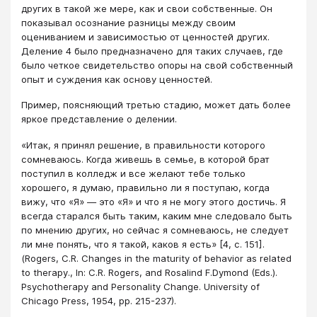
других в такой же мере, как и свои собственные. Он
показывал осознание разницы между своим
оцениванием и зависимостью от ценностей других.
Деление 4 было предназначено для таких случаев, где
было четкое свидетельство опоры на свой собственный
опыт и суждения как основу ценностей.
Пример, поясняющий третью стадию, может дать более
яркое представление о делении.
«Итак, я принял решение, в правильности которого
сомневаюсь. Когда живешь в семье, в которой брат
поступил в колледж и все желают тебе только
хорошего, я думаю, правильно ли я поступаю, когда
вижу, что «Я» ― это «Я» и что я не могу этого достичь. Я
всегда старался быть таким, каким мне следовало быть
по мнению других, но сейчас я сомневаюсь, не следует
ли мне понять, что я такой, каков я есть» [
4
, с. 151].
(Rogers, C.R. Changes in the maturity of behavior as related
to therapy., In: C.R. Rogers, and Rosalind F.Dymond (Eds.).
Psychotherapy and Personality Change. University of
Chicago Press, 1954, pp. 215-237).