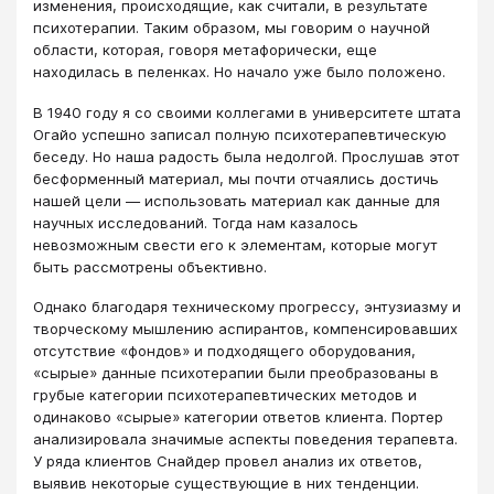
изменения, происходящие, как считали, в результате
психотерапии. Таким образом, мы говорим о научной
области, которая, говоря метафорически, еще
находилась в пеленках. Но начало уже было положено.
В 1940 году я со своими коллегами в университете штата
Огайо успешно записал полную психотерапевтическую
беседу. Но наша радость была недолгой. Прослушав этот
бесформенный материал, мы почти отчаялись достичь
нашей цели ― использовать материал как данные для
научных исследований. Тогда нам казалось
невозможным свести его к элементам, которые могут
быть рассмотрены объективно.
Однако благодаря техническому прогрессу, энтузиазму и
творческому мышлению аспирантов, компенсировавших
отсутствие «фондов» и подходящего оборудования,
«сырые» данные психотерапии были преобразованы в
грубые категории психотерапевтических методов и
одинаково «сырые» категории ответов клиента. Портер
анализировала значимые аспекты поведения терапевта.
У ряда клиентов Снайдер провел анализ их ответов,
выявив некоторые существующие в них тенденции.