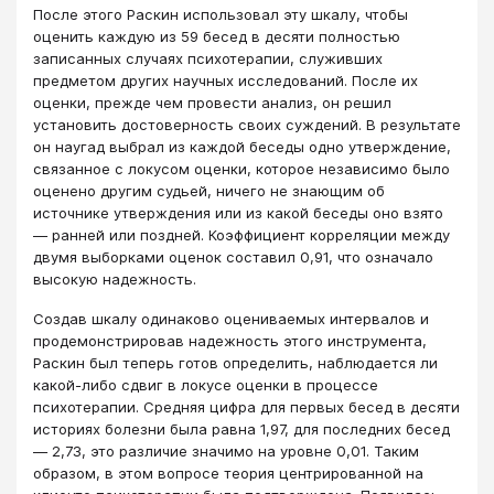
После этого Раскин использовал эту шкалу, чтобы
оценить каждую из 59 бесед в десяти полностью
записанных случаях психотерапии, служивших
предметом других научных исследований. После их
оценки, прежде чем провести анализ, он решил
установить достоверность своих суждений. В результате
он наугад выбрал из каждой беседы одно утверждение,
связанное с локусом оценки, которое независимо было
оценено другим судьей, ничего не знающим об
источнике утверждения или из какой беседы оно взято
― ранней или поздней. Коэффициент корреляции между
двумя выборками оценок составил 0,91, что означало
высокую надежность.
Создав шкалу одинаково оцениваемых интервалов и
продемонстрировав надежность этого инструмента,
Раскин был теперь готов определить, наблюдается ли
какой-либо сдвиг в локусе оценки в процессе
психотерапии. Средняя цифра для первых бесед в десяти
историях болезни была равна 1,97, для последних бесед
― 2,73, это различие значимо на уровне 0,01. Таким
образом, в этом вопросе теория центрированной на