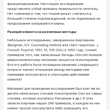
функционировании. Настоящее исследование
представляло собой проверку правильности гипотезы.
Нет сомнения в том, что теория может считаться в
большей степени подтвержденной, если отдаленные ее
предсказания оказываются верны.
Реакция клиента на различные методы
Небольшое исследование, завершенное Бергманом
(Bergman, D.V. Counseling method and client responses. J.
Consult. Psychol, 1951, 15, 216-224.) в 1950 году, служит
примером того, как записанные беседы способствовали
микроскопическому изучению процесса психотерапии.
Вся его работа была посвящена решению следующего
вопроса: каково отношение между методами или
приемами консультанта и ответными действиями
клиента?
Материал для проведения исследования был взят им из
десяти записанных случаев психотерапии (тех же самых
случаев, которые изучались Раскиным и др.). В этих
записях Бергман нашел 246 примеров, в каждом из них
клиент просил консультанта либо разрешить его