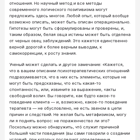
отношения. Но научный метод и все методы
современного логического позитивизма могут
предложить здесь многое. Любой опыт, который вообще
возможно описать, может быть описан операционально.
Гипотезы могут быть сформулированы и проверены, и,
таким образом, белая овца истины может быть отделена
от черных овец заблуждений. Это кажется единственно
верной дорогой к более верным выводам, к
самокоррекции, к росту знания.
Ученый может сделать и другое замечание: «Кажется,
что в вашем описании психотерапевтических отношений
подразумевается, что в них есть элементы, которые не
могут быть предсказаны, что есть какая-то
спонтанность, или, извините за выражение, «акты
свободной воли». Вы говорите, как будто какое-то
поведение клиента ― и, возможно, какое-то поведение
терапевта ― не обусловлено, не есть звеном в цепи
причин и следствий. Не желая быть метафизиком, могу
ли я поднять вопрос: не пораженчество ли это?
Поскольку можно обнаружить, чтó служит причиной
большей части поведения (вы сами говорили о создании
условий, при которых последуют определенные