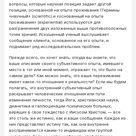
вопросы, которые научная позиция задает другой
позиции, основанной на опыте проживания (Термины
«научный» (scientific) и «основанный на опыте
проживания» (experiential) используются для
разграничения двух изложенных выше противоположных
точек зрения). Искушенный ученый выслушивает
сообщение клиента, основанное на его опыте, и
поднимает ряд исследовательских проблем.
Прежде всего, он хочет знать: откуда вы знаете, что
ваше описание своего субъективного опыта, имевшего
место в тот или иной момент, отражает то, что было на
самом деле? Как можно знать, что ваше переживание
имеет какое-то отношение к реальности? Если мы будем
полагать, что внутренний субъективный опыт
раскрывает человеческие отношения или пути
изменения личности, тогда Йога, христианская наука,
дианетика и галлюцинации психических больных,
верящих в свое тождество с Иисусом Христом, ― все
это столь же истинно, как и ваши сообщения. Каждое из
них представляет истину так, как она внутренне
воспринимается каким-то индивидом или группой