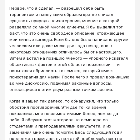
Первое, что я сделал, ― разрешил себе быть
терапевтом и наилучшим образом кратко описал
сущность природы психотерапии, мнение о которой
разделяли со мной многие клиенты. Я бы выделил тот
факт, что это очень свободное описание, отражающее
мои личные взгляды. Если бы оно было написано другим
человеком или даже мною два года назад, оно в
некоторых отношениях отличалось бы от настоящего.
Затем я встал на позицию ученого ― упорного искателя
объективных фактов в этой области психологии ― и
попытался обрисовать тот смысл, который имеет
психотерапия для науки. После чего я провел возникшую
во мне дискуссию, поднимая законные вопросы,
относящиеся к этим двум разным точкам зрения.
Когда я зашел так далеко, то обнаружил, что только
обострил противоречия. Эти две точки зрения
показались мне несовместимыми более, чем когда-
либо. Я обсудил этот материал на семинаре со
студентами и преподавателями факультета, и их
замечания мне очень помогли. Весь следующий год я
продолжал размышлять над этой проблемой, пока не