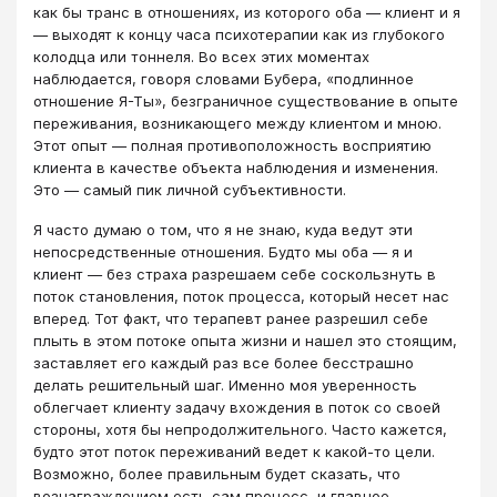
как бы транс в отношениях, из которого оба ― клиент и я
― выходят к концу часа психотерапии как из глубокого
колодца или тоннеля. Во всех этих моментах
наблюдается, говоря словами Бубера, «подлинное
отношение Я-Ты», безграничное существование в опыте
переживания, возникающего между клиентом и мною.
Этот опыт ― полная противоположность восприятию
клиента в качестве объекта наблюдения и изменения.
Это ― самый пик личной субъективности.
Я часто думаю о том, что я не знаю, куда ведут эти
непосредственные отношения. Будто мы оба ― я и
клиент ― без страха разрешаем себе соскользнуть в
поток становления, поток процесса, который несет нас
вперед. Тот факт, что терапевт ранее разрешил себе
плыть в этом потоке опыта жизни и нашел это стоящим,
заставляет его каждый раз все более бесстрашно
делать решительный шаг. Именно моя уверенность
облегчает клиенту задачу вхождения в поток со своей
стороны, хотя бы непродолжительного. Часто кажется,
будто этот поток переживаний ведет к какой-то цели.
Возможно, более правильным будет сказать, что
вознаграждением есть сам процесс, и главное