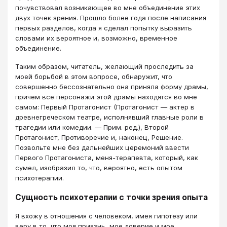
почувствовал возникающее во мне объединение этих
двух точек зрения. Прошло более года после написания
первых разделов, когда я сделал попытку выразить
словами их вероятное и, возможно, временное
объединение.
Таким образом, читатель, желающий проследить за
моей борьбой в этом вопросе, обнаружит, что
совершенно бессознательно она приняла форму драмы,
причем все персонажи этой драмы находятся во мне
самом: Первый Протагонист (Протагонист ― актер в
древнегреческом театре, исполнявший главные роли в
трагедии или комедии. ― Прим. ред.), Второй
Протагонист, Противоречие и, наконец, Решение.
Позвольте мне без дальнейших церемоний ввести
Первого Протагониста, меня-терапевта, который, как
сумел, изобразил то, что, вероятно, есть опытом
психотерапии.
Сущность психотерапии с точки зрения опыта
Я вхожу в отношения с человеком, имея гипотезу или
веру в то, что моя приязнь, мое доверие и мое