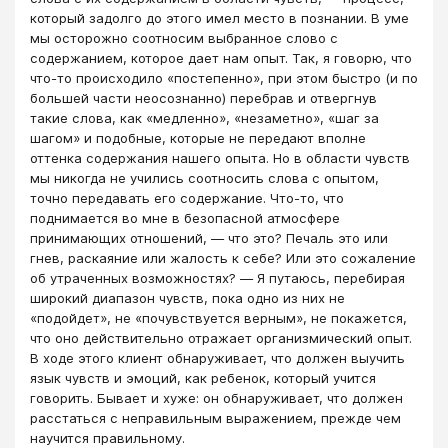
который задолго до этого имел место в познании. В уме
мы осторожно соотносим выбранное слово с
содержанием, которое дает нам опыт. Так, я говорю, что
что-то происходило «постепенно», при этом быстро (и по
большей части неосознанно) перебрав и отвергнув
такие слова, как «медленно», «незаметно», «шаг за
шагом» и подобные, которые не передают вполне
оттенка содержания нашего опыта. Но в области чувств
мы никогда не учились соотносить слова с опытом,
точно передавать его содержание. Что-то, что
поднимается во мне в безопасной атмосфере
принимающих отношений, ― что это? Печаль это или
гнев, раскаяние или жалость к себе? Или это сожаление
об утраченных возможностях? ― Я путаюсь, перебирая
широкий диапазон чувств, пока одно из них не
«подойдет», не «почувствуется верным», не покажется,
что оно действительно отражает организмический опыт.
В ходе этого клиент обнаруживает, что должен выучить
язык чувств и эмоций, как ребенок, который учится
говорить. Бывает и хуже: он обнаруживает, что должен
расстаться с неправильным выражением, прежде чем
научится правильному.