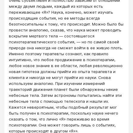
очень субъективен и полностью зависим от отношений
между двумя людьми, каждый из которых есть
переживающее «Я»? Наука, конечно, может изучать
происходящие события, но ее методы всегда
безотносительны к тому, что происходит. Можно было бы
провести аналогию, сказав, что наука может проводить
вскрытие мертвого тела ― состоявшегося
психотерапевтического события, ― но по самой своей
природе она никогда не сможет войти в ее живую плоть.
Именно поэтому терапевты сознают, как правило
интуитивно, что любое продвижение в психотерапии,
любое новое знание в ее области, любая революционно
новая гипотеза должны прийти из опыта терапевта и
клиента и никогда не могут прийти из науки. Снова
используем аналогию. При изучении измерений
траекторий движения планет были обнаружены некие
небесные тела. Затем астрономы попытались найти эти
небесные тела с помощью телескопа и нашли их.
Кажется невероятным, чтобы подобный результат мог
быть получен в психотерапии, поскольку науке нечего
сказать о том, что лично «Я» переживаю во время
психотерапии. Она может говорить лишь о событиях,
которые происходят в другом «Я»».