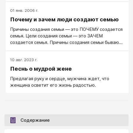
женщине глупо изображать из себя что-то другое -
01 янв. 2006 г.
если, конечно, женщина хочет быть рядом с
Почему и зачем люди создают семью
мужчиной.
Причины создания семьи — это ПОЧЕМУ создается
семья. Цели создания семьи — это ЗАЧЕМ
создается семья. Причины создания семьи бывают
самые разнообразные.
10 авг. 2023 г.
Песнь о мудрой жене
Предлагая руку и сердце, мужчина ждет, что
женщина осветит его жизнь радостью.
Содержание