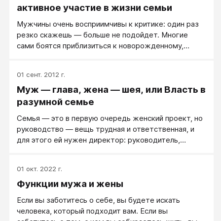
активное участие в жизни семьи
Мужчины очень восприимчивы к критике: один раз
резко скажешь — больше не подойдет. Многие
сами боятся приблизиться к новорожденному,
чтобы не навредить. А кто сказал, что мама знает,
как правильно делать? Так и получается, что порой
01 сент. 2012 г.
легче быть занятым, чем спорить с женщиной.
Муж — глава, жена — шея, или Власть в
разумной семье
Семья — это в первую очередь женский проект, но
руководство — вещь трудная и ответственная, и
для этого ей нужен директор: руководитель,
который умеет руководить и готов брать на себя
ответственность.
01 окт. 2022 г.
Функции мужа и жены
Если вы заботитесь о себе, вы будете искать
человека, который подходит вам. Если вы