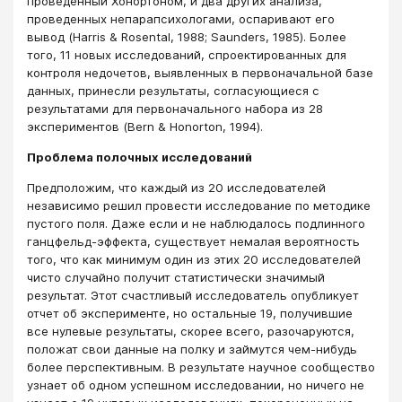
проведенный Хонортоном, и два других анализа,
проведенных непарапсихологами, оспаривают его
вывод (Harris & Rosental, 1988; Saunders, 1985). Более
того, 11 новых исследований, спроектированных для
контроля недочетов, выявленных в первоначальной базе
данных, принесли результаты, согласующиеся с
результатами для первоначального набора из 28
экспериментов (Bern & Ноnorton, 1994).
Проблема полочных исследований
Предположим, что каждый из 20 исследователей
независимо решил провести исследование по методике
пустого поля. Даже если и не наблюдалось подлинного
ганцфельд-эффекта, существует немалая вероятность
того, что как минимум один из этих 20 исследователей
чисто случайно получит статистически значимый
результат. Этот счастливый исследователь опубликует
отчет об эксперименте, но остальные 19, получившие
все нулевые результаты, скорее всего, разочаруются,
положат свои данные на полку и займутся чем-нибудь
более перспективным. В результате научное сообщество
узнает об одном успешном исследовании, но ничего не