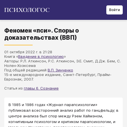
Войти
Феномен «пси». Споры о
доказательствах (ВВП)
01 октября 2022 г. в 21:28
Книга «
Введение в психологию
»
Авторы: Р.Л. Аткинсон, Р.С. Аткинсон, Э.Е. Смит, Д.Дж. Бем, С.
Нолен-Хоэксема
Под общей редакцией
В.П. Зинченко
15-е международное издание, Санкт-Петербург, Прайм-
Еврознак, 2007.
Статья из
главы 6. Сознание
В 1985 и 1986 годах «Журнал парапсихологии»
публиковал всесторонний анализ работ по ганцфельду; в
центре анализа был спор между Рэем Хаймэном,
когнитивным психологом и критиком парапсихологии, и