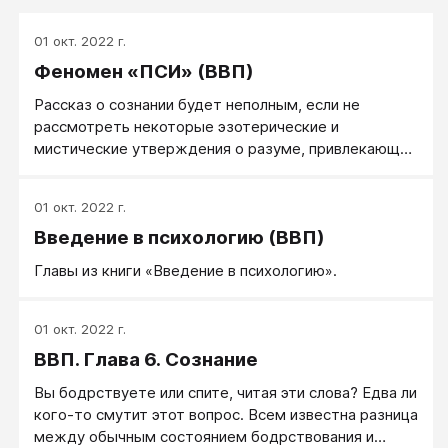
01 окт. 2022 г.
Феномен «ПСИ» (ВВП)
Рассказ о сознании будет неполным, если не
рассмотреть некоторые эзотерические и
мистические утверждения о разуме, привлекающие
широкое внимание публики. Особый интерес
представляют, например, вопросы о том: а) могут
01 окт. 2022 г.
ли человеческие существа получать информацию
Введение в психологию (ВВП)
способами, в которых отсутствует стимуляция
известных органов чувств; б) можно ли влиять на
Главы из книги «Введение в психологию».
физические события чисто умственными
средствами? Эти вопросы стали источником споров
по поводу существования «пси»-процессов обмена
01 окт. 2022 г.
информацией и/или энергией, которые в настоящее
ВВП. Глава 6. Сознание
время необъяснимы на языке известных наук
(другими словами, известных физических
Вы бодрствуете или спите, читая эти слова? Едва ли
механизмов).
кого-то смутит этот вопрос. Всем известна разница
между обычным состоянием бодрствования и