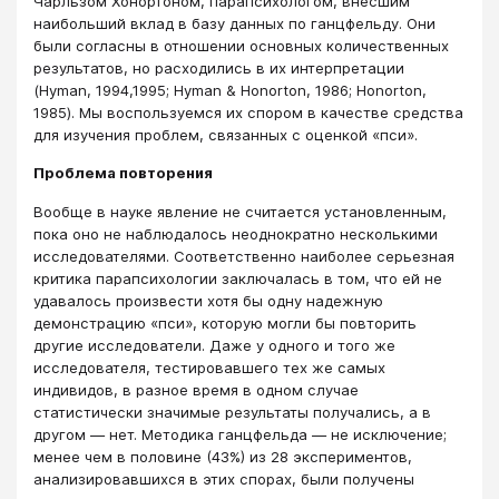
Чарльзом Хонортоном, парапсихологом, внесшим
наибольший вклад в базу данных по ганцфельду. Они
были согласны в отношении основных количественных
результатов, но расходились в их интерпретации
(Hyman, 1994,1995; Hyman & Honorton, 1986; Ноnorton,
1985). Мы воспользуемся их спором в качестве средства
для изучения проблем, связанных с оценкой «пси».
Проблема повторения
Вообще в науке явление не считается установленным,
пока оно не наблюдалось неоднократно несколькими
исследователями. Соответственно наиболее серьезная
критика парапсихологии заключалась в том, что ей не
удавалось произвести хотя бы одну надежную
демонстрацию «пси», которую могли бы повторить
другие исследователи. Даже у одного и того же
исследователя, тестировавшего тех же самых
индивидов, в разное время в одном случае
статистически значимые результаты получались, а в
другом — нет. Методика ганцфельда — не исключение;
менее чем в половине (43%) из 28 экспериментов,
анализировавшихся в этих спорах, были получены