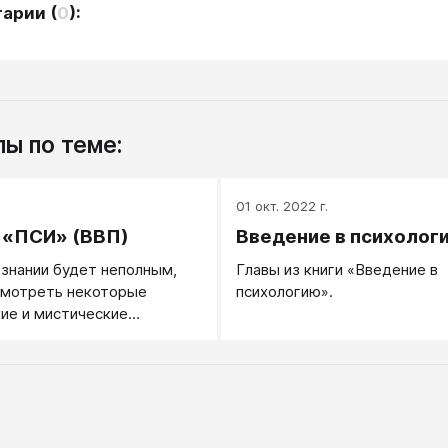
тарии
(
0
):
ы по теме:
.
01 окт. 2022 г.
 «ПСИ» (ВВП)
Введение в психолог
ознании будет неполным,
Главы из книги «Введение в
смотреть некоторые
психологию».
ие и мистические
я о разуме, привлекающие
мание публики. Особый
дставляют, например,
ом: а) могут ли
е существа получать
 способами, в которых