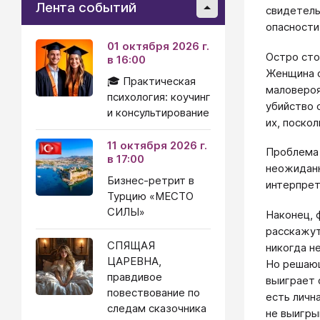
Лента событий
свидетель
опасности
01 октября 2026 г.
Остро сто
в 16:00
Женщина о
🎓 Практическая
маловероя
психология: коучинг
убийство 
и консультирование
их, поско
11 октября 2026 г.
Проблема 
в 17:00
неожиданн
Бизнес-ретрит в
интерпрет
Турцию «МЕСТО
СИЛЫ»
Наконец, 
расскажут
СПЯЩАЯ
никогда н
ЦАРЕВНА,
Но решающ
правдивое
выиграет 
повествование по
есть личн
следам сказочника
не выигры