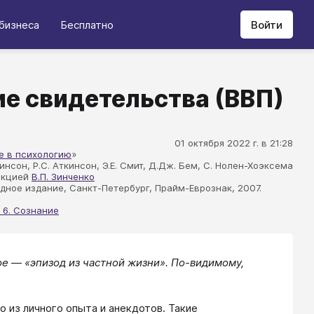
бизнеса
Бесплатно
Войти
е свидетельства (ВВП)
01 октября 2022 г. в 21:28
е в психологию
»
кинсон, Р.С. Аткинсон, Э.Е. Смит, Д.Дж. Бем, С. Нолен-Хоэксема
акцией
В.П. Зинченко
дное издание, Санкт-Петербург, Прайм-Еврознак, 2007.
 6. Сознание
ое — «эпизод из частной жизни». По-видимому,
о из личного опыта и анекдотов. Такие