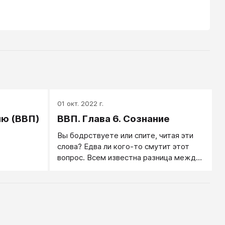
01 окт. 2022 г.
ию (ВВП)
ВВП. Глава 6. Сознание
Вы бодрствуете или спите, читая эти
слова? Едва ли кого-то смутит этот
вопрос. Всем известна разница между
обычным состоянием бодрствования и
ощущением сна. Знакомы нам и другие
состояния сознания, включая те,
которые вызываются алкоголем и
марихуаной.