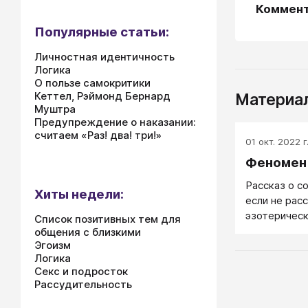
Коммен
Популярные статьи:
Личностная идентичность
Логика
О пользе самокритики
Кеттел, Рэймонд Бернард
Материал
Муштра
Предупреждение о наказании:
считаем «Раз! два! три!»
01 окт. 2022 г
Феномен
Рассказ о с
Хиты недели:
если не рас
эзотерическ
Список позитивных тем для
утверждени
общения с близкими
Эгоизм
широкое вни
Логика
интерес пре
Секс и подросток
вопросы о т
Рассудительность
человечески
информацию