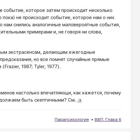
е событие, которое затем происходит несколько
р пока) не происходит событие, которое нам о них
сто нам снились аналогичные маловероятные события,
ительными примерами и, не говоря ни слова,
емым экстрасенсам, делающим ежегодные
 предсказания, но все помнят случайные прямые
azier, 1987; Tyler, 1977).
менов настолько впечатляющи, как кажется, почему
родолжаем быть скептичными? См.
→
Парапсихология
ВВП. Глава 6