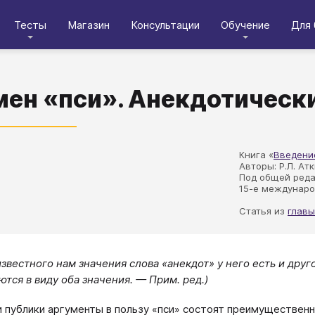
Тесты
Магазин
Консультации
Обучение
Для 
ен «пси». Анекдотически
Книга «
Введени
Авторы: Р.Л. Ат
Под общей ред
15-е междунаро
Статья из
главы
звестного нам значения слова «анекдот» у него есть и друг
ются в виду оба значения. — Прим. ред.)
и публики аргументы в пользу «пси» состоят преимущественн