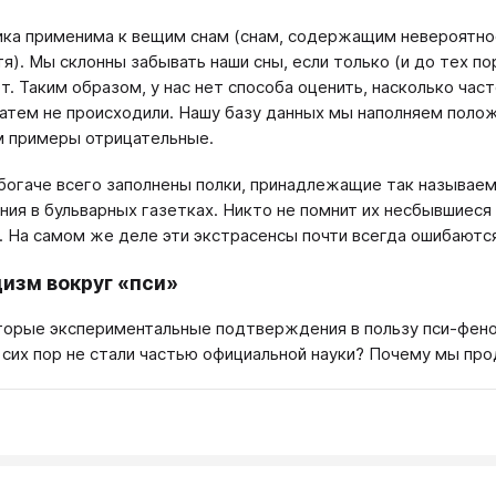
ика применима к вещим снам (снам, содержащим невероятно
тя). Мы склонны забывать наши сны, если только (и до тех по
т. Таким образом, у нас нет способа оценить, насколько ча
атем не происходили. Нашу базу данных мы наполняем полож
 примеры отрицательные.
богаче всего заполнены полки, принадлежащие так называ
ния в бульварных газетках. Никто не помнит их несбывшиеся
 На самом же деле эти экстрасенсы почти всегда ошибаются (Fr
изм вокруг «пси»
торые экспериментальные подтверждения в пользу пси-фено
 сих пор не стали частью официальной науки? Почему мы п