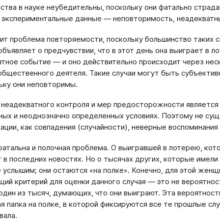
ства в науке неубедительны, поскольку они фатально страд
 экспериментальные данные — неповторимость, неадекватны
ит проблема повторяемости, поскольку большинство таких 
бъявляет о предчувствии, что в этот день она выиграет в л
тное событие — и оно действительно происходит через нес
общественного деятеля. Такие случаи могут быть субъектив
льку они неповторимы.
неадекватного контроля и мер предосторожности является 
ых и неоднозначно определенных условиях. Поэтому не сущ
ации, как совпадения (случайности), неверные воспоминания
фатальна и полочная проблема. О выигравшей в лотерею, кото
 в последних новостях. Но о тысячах других, которые имели 
е услышим; они остаются «на полке». Конечно, для этой жен
ий критерий для оценки данного случая — это не вероятност
один из тысяч, думающих, что они выиграют. Эта вероятност
ая папка на полке, в которой фиксируются все те прошлые слу
вала.