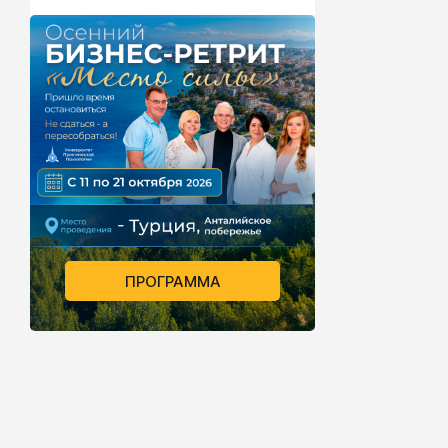
отсутствует
органов чувс
физические 
умственным
вопросы ста
поводу суще
процессов о
энергией, к
необъяснимы
(другими сл
физических 
ПРОГРАММА