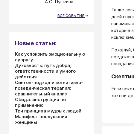
А.С. Пушкина.
Та же лог
ВСЕ СОБЫТИЯ
дней спус
напоминае
которые з
исключаем
Новые статьи:
Пожалуй, 
Как успокоить эмоциональную
предсказа
супругу
попадания.
Духовность: путь добра,
ответственности и умного
Скептиц
действия
Синтон-подход и когнитивно-
поведенческая терапия:
Если неко
сравнительный анализ
же они до
Обида: инструкция по
применению
Три принципа мудрых людей
Манифест послушания
женщины