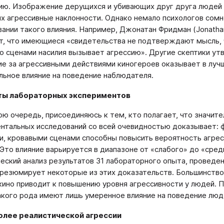
ю. Изображение дерущихся и убивающих друг друга людей 
их агрессивные наклонности. Однако немало психологов сом
ании такого влияния. Например, Джонатан Фридман (Jonatha
т, что имеющиеся «свидетельства не подтверждают мысль,
о сценами насилия вызывает агрессию». Другие скептики ут
е за агрессивными действиями киногероев оказывает в луч
льное влияние на поведение наблюдателя.
ты лабораторных экспериментов
вою очередь, присоединяюсь к тем, кто полагает, что значите
нтальных исследований со всей очевидностью доказывает: 
, кровавыми сценами способны повысить вероятность агрес
 Это влияние варьируется в диапазоне от «слабого» до «сред
еский анализ результатов 31 лабораторного опыта, провед
, резюмирует некоторые из этих доказательств. Большинств
 кино приводит к повышению уровня агрессивности у людей. П
кого рода имеют лишь умеренное влияние на поведение людей
олее реалистической агрессии