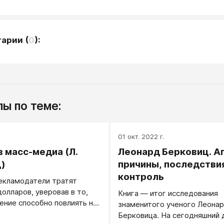
тарии
(
0
):
ы по теме:
.
01 окт. 2022 г.
в масс-медиа (Л.
Леонард Берковиц. А
)
причины, последствия
контроль
екламодатели тратят
олларов, уверовав в то,
Книга — итог исследования
ение способно повлиять на
знаменитого ученого Леона
еловека.
Берковица. На сегодняшний 