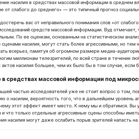
ние насилия в средствах массовой информации в среднем вл
не от слабого до среднего» — это типичный прогноз социальн
достеречь вас от неправильного понимания слов «от слабого
исследований средств массовой информации. Вуд отмечает, 
льным. По ее оценкам, основанным на статистическом анали
 сценами насилия, могут стать более агрессивными, но тем н
ать всерьез, памятуя об огромном размере медиа-аудитори
огим миллионам телезрителей, по всей стране в течение лю
 актов насилия большее, чем их было бы в том случае, если
 в средствах массовой информации под микро
ьшей частью исследователей уже не стоит вопрос о том, 
ю о насилии, вероятность того, что в дальнейшем уровень а
очему этот эффект имеет место. К нему мы и обратимся. Вы 
 и что только отдельные агрессивные сцены способны имет
ия насилия могут даже ослабить порыв зрителей напасть на 