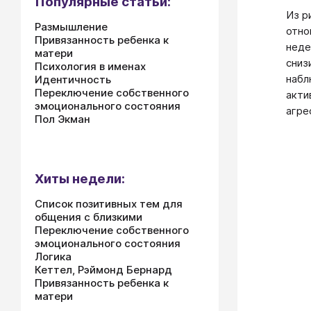
Популярные статьи:
Из р
Размышление
отно
Привязанность ребенка к
неде
матери
сниз
Психология в именах
набл
Идентичность
Переключение собственного
акти
эмоционального состояния
агре
Пол Экман
Хиты недели:
Список позитивных тем для
общения с близкими
Переключение собственного
эмоционального состояния
Логика
Кеттел, Рэймонд Бернард
Привязанность ребенка к
матери