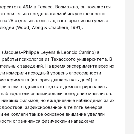
иверситета А&М в Техасе. Возможно, он покажется
 относительно предполагаемой искусственности
е на 28 отдельных опытах, в которых испытуемые
людей (Wood, Wong & Chachere, 1991).
acques-Philippe Leyens & Leoncio Camino) в
е работы психологов из Техасского университета. В
ительных заведений. На время эксперимента всех их
ли измерили исходный уровень агрессивности
ксперимента (которая длилась пять дней), в
ри этом в одних коттеджах демонстрировались
 наблюдатели анализировали поведение мальчиков.
 никаких фильмов, но ежедневные наблюдения за их
одростков, зафиксированной в те пять вечеров
 и ее коллеги также основное внимание уделяли
кости ограничимся физическими нападками