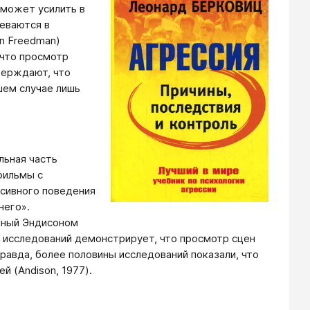
может усилить в
неваются в
n Freedman)
 что просмотр
верждают, что
шем случае лишь
льная часть
фильмы с
сивного поведения
него».
енный Эндисоном
о исследований демонстрирует, что просмотр сцен
равда, более половины исследований показали, что
 (Andison, 1977).