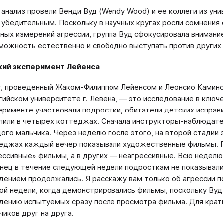
анализ провели Венди Вуд (Wendy Wood) и ее коллеги из ун
 убедительным. Поскольку в научных кругах росли сомнения
ных измерений агрессии, группа Вуд сфокусировала внимани
можность естественно и свободно выступать против других 
кий эксперимент Лейенса
, проведенный Жаком-Филиппом Лейенсом и Леонсио Камино (J
гийском университете г. Левена, — это исследование в ключ
ерименте участвовали подростки, обитатели детских исправ
лили в четырех коттеджах. Сначала инструкторы-наблюдате
ого мальчика. Через неделю после этого, на второй стадии э
еджах каждый вечер показывали художественные фильмы. П
ессивные» фильмы, а в других — неагрессивные. Всю неделю
нец в течение следующей недели подросткам не показывали
дением продолжались. Я расскажу вам только об агрессии п
ой недели, когда демонстрировались фильмы, поскольку Вуд
дению испытуемых сразу после просмотра фильма. Для крат
чиков друг на друга.