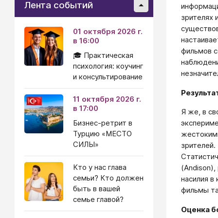
Лента событий
информаци
зрителях 
существов
01 октября 2026 г.
настаивае
в 16:00
фильмов с
🎓 Практическая
наблюдени
психология: коучинг
незначите
и консультирование
Результа
11 октября 2026 г.
в 17:00
Я же, в с
Бизнес-ретрит в
экспериме
Турцию «МЕСТО
жестокими
СИЛЫ»
зрителей.
Статистич
Кто у нас глава
(Andison)
семьи? Кто должен
насилия в
быть в вашей
фильмы та
семье главой?
Оценка б