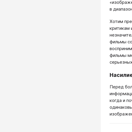
«изображе
в диапазо
Хотим пре
критикам 
незначите
фильмы со
восприним
фильмы мн
серьезных
Насилие
Перед бол
информаци
когда и п
одинаковы
изображен