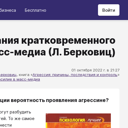
бизнеса
Бесплатно
Войти
ния кратковременного
сс-медиа (Л. Берковиц)
01 октября 2022 г. в 21:27
Берковиц
, книга «
Агрессия: причины, последствия и контроль
»
асилие в масс-медиа
ации вероятность проявления агрессине?
огут разбудить
тей. То же самое
 нести