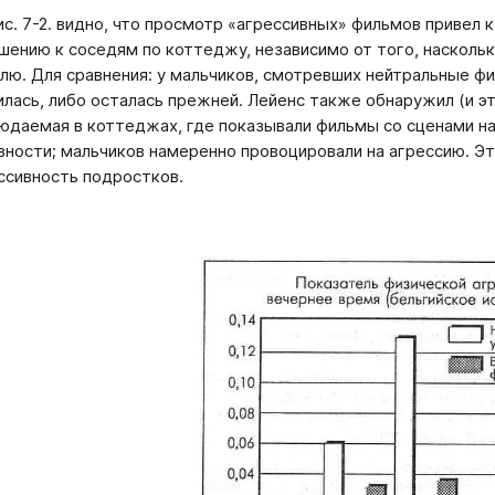
ис. 7-2. видно, что просмотр «агрессивных» фильмов привел 
шению к соседям по коттеджу, независимо от того, насколь
лю. Для сравнения: у мальчиков, смотревших нейтральные фи
илась, либо осталась прежней. Лейенс также обнаружил (и э
юдаемая в коттеджах, где показывали фильмы со сценами на
вности; мальчиков намеренно провоцировали на агрессию. Э
ссивность подростков.