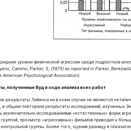
 Средние уровни физической агрессии среди подростков вс
ens, Camino, Parker, S, (1975) as reported in Parker, Berkowitz
e American Psychoiogicat Association).
ы, полученные Вуд в ходе анализа всех работ
ие результаты Лейенса ни в коем случае не являются нетипич
, в общем повторяли результаты исследований, изученных Э
ь исключительно исследованиями «естественных» форм агре
 группой, просмотр «агрессивных» фильмов приводил к боль
контрольной группы. Более того, оценив разницу в показател