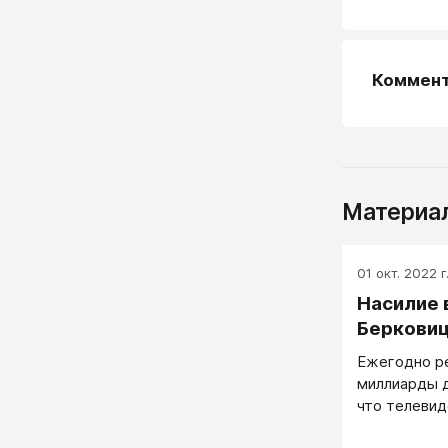
Коммен
Материал
01 окт. 2022 г
Насилие 
Берковиц
Ежегодно р
миллиарды д
что телевид
поведение ч