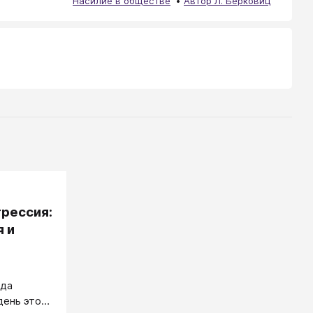
Насилие в обществе
Автор Л. Берковиц
грессия:
 и
рда
день это