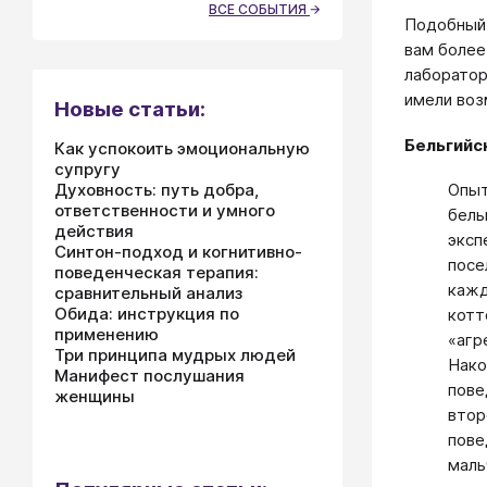
ВСЕ СОБЫТИЯ
Подобный 
вам более
лаборатор
имели воз
Новые статьи:
Бельгийс
Как успокоить эмоциональную
супругу
Духовность: путь добра,
Опыт
ответственности и умного
бель
действия
эксп
Синтон-подход и когнитивно-
посе
поведенческая терапия:
кажд
сравнительный анализ
Обида: инструкция по
котт
применению
«агр
Три принципа мудрых людей
Нако
Манифест послушания
пове
женщины
втор
пове
маль