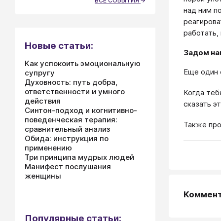
ВСЕ СОБЫТИЯ
над ним п
реагирова
работать,
Новые статьи:
Задом на
Как успокоить эмоциональную
Еще один 
супругу
Духовность: путь добра,
ответственности и умного
Когда теб
действия
сказать э
Синтон-подход и когнитивно-
поведенческая терапия:
Также про
сравнительный анализ
Обида: инструкция по
применению
Три принципа мудрых людей
Манифест послушания
женщины
Коммен
Популярные статьи: