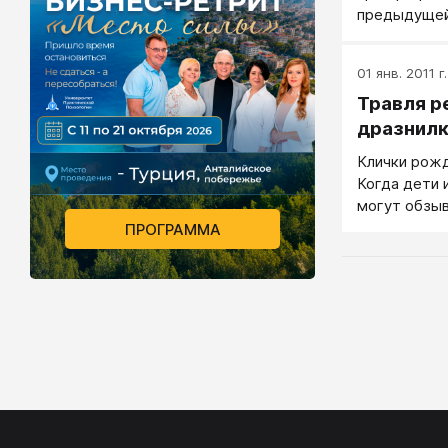
предыдущей 
поссорившие
право выраз
01 янв. 2011 г.
помощью инт
Травля р
немного дал
дразнил
Клички рожд
Когда дети 
могут обзыв
реже, чем в 
ПРОГРАММА
собирается 
начинаются 