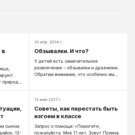
10 апр. 2014 г.
 в
Обзывалки. И что?
У детей есть замечательное
развлечение – обзывалки и дразнилки.
ища,
Обратим внимание, что особенно им
мируют
нравится в этом реакция: когда
от природы
обзываешь человека – он реагирует.
Когда реакция нулевая, дразнить этого
13 мая 2017 г.
человека неинтересно, и пропадает
всяческое желание это делать.
туации,
Советы, как перестать быть
Столкнулась с такой ситуацией. Я и мой
ят
изгоем в классе
сын Алешенька (6 лет) пришли в гости к
им сыном
Запрос о помощи: «Помогите,
моей сестре. Дома были: сестра и ее
район. 12-
пожалуйста. Мне 11 лет. Зовут Полина.
дочь Алиночка (11 лет). Дети