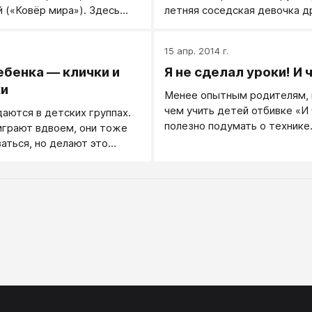
(«Ковёр мира»). Здесь
летняя соседская девочка д
ся дети также получат
сына с первого дня...
ить свои эмоции с
15 апр. 2014 г.
онаций и даже зайти
ебенка — клички и
Я не сделал уроки! И 
ьше - обзывать друг друга.
ки
Менее опытным родителям,
чем учить детей отбивке «И 
аются в детских группах.
полезно подумать о технике
играют вдвоем, они тоже
безопасности. Стоит заране
аться, но делают это
задуматься о том, чтобы ко
группе. А как только
«И что?» у ребенка, в том чи
детская компания, сразу
подростка, вдруг не начало 
клички. Почему?
ваш адрес, в ответ на вашу
обоснованную критику и тре
«Ты уроки сделал?» ― «Нет. 