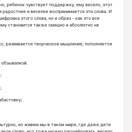
но, ребенок чувствует поддержку, ему весело, этот
 радостнее и веселее воспринимается эти слова. И
фровка этого слова, но и образ - как это все
 ему становится также смешно и абсолютно не
сс, развивается творческое мышление, пополняется
 обзывалкой.
:
;
абастовку;
льтурно, но живем мы в таком мире, где даже дети
такое слово, его тоже можно расшифровать, весело