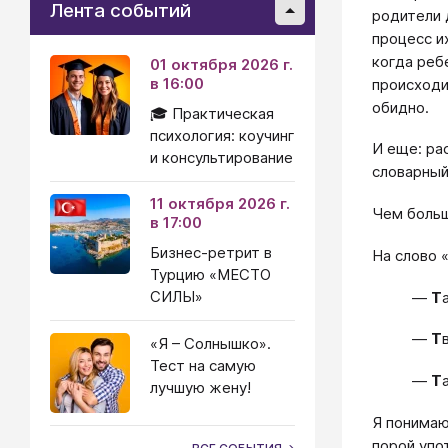
Лента событий
родители 
процесс и
когда реб
01 октября 2026 г.
в 16:00
происходи
обидно.
🎓 Практическая
психология: коучинг
И еще: ра
и консультирование
словарный
11 октября 2026 г.
Чем больш
в 17:00
Бизнес-ретрит в
На слово 
Турцию «МЕСТО
СИЛЫ»
—
Т
—
Т
«Я – Солнышко».
Тест на самую
—
Т
лучшую жену!
Я понимаю
порой упо