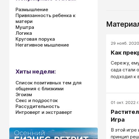
Размышление
Привязанность ребенка к
матери
Материал
Муштра
Логика
Круговая порука
29 нояб. 2020 
Негативное мышление
Как прек
Сережу, ему
сада стали 
Хиты недели:
подходил к 
Список позитивных тем для
вздыхает и 
общения с близкими
сами!»...
Эгоизм
Секс и подросток
01 окт. 2022 г
Рассудительность
Растител
Интроверт и экстраверт
Игра
В этой игре
принцип реш