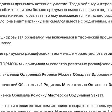
должны принимать активное участие. Тогда ребенку интерес
х сближает, и чем больше придумано смешных вариантов, тем
енка начинают обзывать, то ему вспоминается не только расши
ло: она видит картинку, как смеялся вместе с родителями, и
сшифровывая обзывалку, мы включаемся в творческий проце
 запас.
е придумано расшифровок, тем меньше можно уколоть этой
«ТОРМОЗ» мы придумали множество различных расшифровок
алантливый
О
даренный
Р
ебенок
М
ожет
О
бладать
З
доровьем
ворческий
О
баятельный
Р
одитель
М
оментально
О
становит
З
анечка
О
бнимала
Р
омочку
М
астерски
О
бдумывая
З
ахват.
, что в интеллигентных семьях принято выражаться очень ку
требляют нецензурные слова. И если ребенок принес домой 