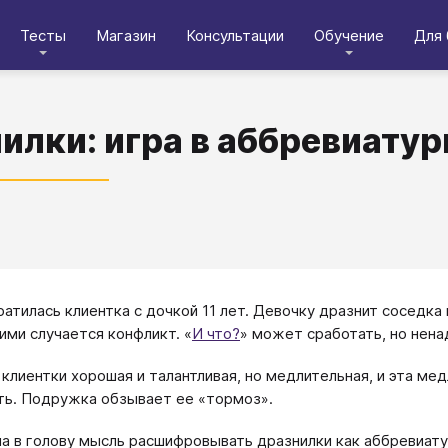
Тесты
Магазин
Консультации
Обучение
Для 
илки: игра в аббревиату
атилась клиентка с дочкой 11 лет. Девочку дразнит соседка п
ими случается конфликт. «
И что?
» может сработать, но ненад
 клиентки хорошая и талантливая, но медлительная, и эта ме
ь. Подружка обзывает ее «тормоз».
а в голову мысль расшифровывать дразнилки как аббревиату