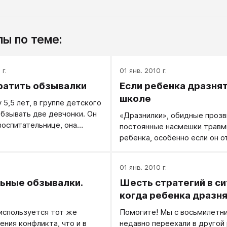
ы по теме:
г.
01 янв. 2010 г.
ратить обзывалки
Если ребенка дразнят
школе
 5,5 лет, в группе детского
обзывать две девчонки. Он
«Дразнилки», обидные прозв
воспитательнице, она
постоянные насмешки трав
говорит: «Разбирайтесь
ребенка, особенно если он 
раним и застенчив.
.
01 янв. 2010 г.
ьные обзывалки.
Шесть стратегий в си
когда ребенка дразн
 используется тот же
Помогите! Мы с восьмилетн
ения конфликта, что и в
недавно переехали в другой 