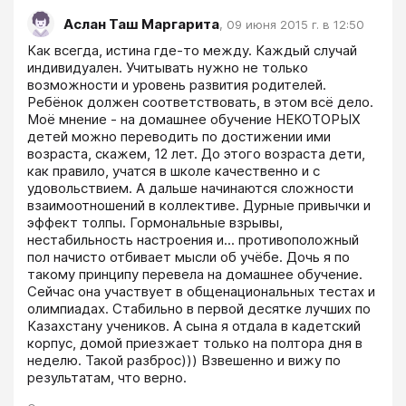
Аслан Таш Маргарита
,
09 июня 2015 г. в 12:50
Как всегда, истина где-то между. Каждый случай 
индивидуален. Учитывать нужно не только 
возможности и уровень развития родителей. 
Ребёнок должен соответствовать, в этом всё дело. 
Моё мнение - на домашнее обучение НЕКОТОРЫХ 
детей можно переводить по достижении ими 
возраста, скажем, 12 лет. До этого возраста дети, 
как правило, учатся в школе качественно и с 
удовольствием. А дальше начинаются сложности 
взаимоотношений в коллективе. Дурные привычки и 
эффект толпы. Гормональные взрывы, 
нестабильность настроения и... противоположный 
пол начисто отбивает мысли об учёбе. Дочь я по 
такому принципу перевела на домашнее обучение. 
Сейчас она участвует в общенациональных тестах и 
олимпиадах. Стабильно в первой десятке лучших по 
Казахстану учеников. А сына я отдала в кадетский 
корпус, домой приезжает только на полтора дня в 
неделю. Такой разброс))) Взвешенно и вижу по 
результатам, что верно. 