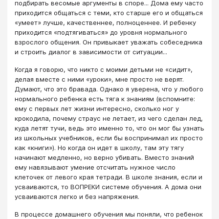
подбирать весомые аргументы в споре... Дома ему часто
приходится общаться с теми, кто старше его и общаться
«умеет» лучше, качественнее, полноценнее. И ребенку
приходится «подтягиваться» до уровня нормального
взрослого общения. Он привыкает уважать собеседника
и строить диалог в зависимости от ситуации...
Когда я говорю, что никто с моими детьми не «сидит»,
делая вместе с ними «уроки», мне просто не верят.
Думают, что это бравада. Однако я уверена, что у любого
нормального ребенка есть тяга к знаниям (вспомните:
ему с первых лет жизни интересно, сколько ног у
крокодила, почему страус не летает, из чего сделан лед,
куда летят тучи, ведь это именно то, что он мог бы узнать
из школьных учебников, если бы воспринимал их просто
как «книги»). Но когда он идет в школу, там эту тягу
начинают медленно, но верно убивать. Вместо знаний
ему навязывают умение отсчитать нужное число
клеточек от левого края тетради. В школе знания, если и
усваиваются, то ВОПРЕКИ системе обучения. А дома они
усваиваются легко и без напряжения.
В процессе домашнего обучения мы поняли, что ребенок