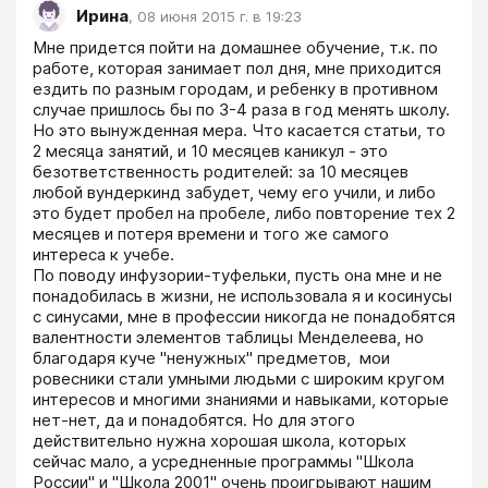
Ирина
,
08 июня 2015 г. в 19:23
Мне придется пойти на домашнее обучение, т.к. по 
работе, которая занимает пол дня, мне приходится 
ездить по разным городам, и ребенку в противном 
случае пришлось бы по 3-4 раза в год менять школу. 
Но это вынужденная мера. Что касается статьи, то 
2 месяца занятий, и 10 месяцев каникул - это 
безответственность родителей: за 10 месяцев 
любой вундеркинд забудет, чему его учили, и либо 
это будет пробел на пробеле, либо повторение тех 2 
месяцев и потеря времени и того же самого 
интереса к учебе. 

По поводу инфузории-туфельки, пусть она мне и не 
понадобилась в жизни, не использовала я и косинусы 
с синусами, мне в профессии никогда не понадобятся 
валентности элементов таблицы Менделеева, но 
благодаря куче "ненужных" предметов,  мои 
ровесники стали умными людьми с широким кругом 
интересов и многими знаниями и навыками, которые 
нет-нет, да и понадобятся. Но для этого 
действительно нужна хорошая школа, которых 
сейчас мало, а усредненные программы "Школа 
России" и "Школа 2001" очень проигрывают нашим 