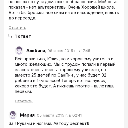
не пошла по пути домашнего образования. Мой опыт 
показал - нет альтернативы Очень Хорошей школе. 
Вот я бы бросила все силы на ее нахождение, вплоть 
до переезда.
Ответить
1
ответ
Альбина
,
08 июня 2015 г. в 17:45
Всё правильно, Юлия, но к хорошему учителю и 
много желающих. Мы с трудом попали в первый 
класс к очень-очень  хорошему учителю, но 
вместо 25 детей по СанПин , у нас будет 32 
ребенка в 1-м классе! Теперь вот волнуюсь, 
каково это будет. А пикнешь против - вылетишь 
первым.  
Ответить
Мария
,
05 марта 2015 г. в 02:41
За!! Руками и ногами. Автору респект!!