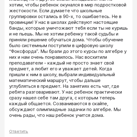
хотим, чтобы ребенок окунался в мир подростковой 
жестокости. Если думаете что школьные 
группировки остались в 90-х, то ошибаетесь. Не в 
провинции! У нас в школах действуют настоящие 
банды, которые уничтожают тебя если ты не куришь 
и не пьешь. Мы не хотим ребенку такой судьбы и 
приняли решение обучаться дома. Чтобы обучение 
было системным поступили в цифровую школу 
“Фоксфорда”. Мы брали до этого курсы по алгебре у 
них и нам очень понравилось. Нас восхитили 
преподаватели - каждый не просто знает свой 
предмет, а любит его и уважает детей. Когда 
пришли к ним в школу, выбрали индивидуальный 
математический маршрут, чтобы дальше 
углубляться в предмет. На занятиях есть чат, где 
ребята разговаривают. У нас ребенок практически 
сразу нашел себе там друга, с которым теперь 
каждый общается. Созваниваются в скайпе, 
обсуждают олимпиадные задачки по алгебре. Мы 
очень рады, что наш ребенок учится дома.
Ответить