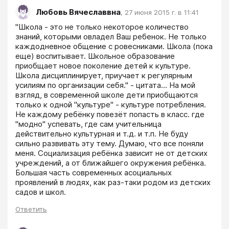
Любовь Вячеславвна
,
27 июня 2015 г. в 11:41
"Школа - это не только некоторое количество 
знаний, которыми овладел Ваш ребенок. Не только 
каждодневное общение с ровесниками. Школа (пока 
еще) воспитывает. Школьное образование 
приобщает новое поколение детей к культуре. 
Школа дисциплинирует, приучает к регулярным 
усилиям по организации себя." - цитата... На мой 
взгляд, в современной школе дети приобщаются 
только к одной "культуре" - культуре потребления. 
Не каждому ребёнку повезёт попасть в класс. где 
"модно" успевать, где сам учительница 
действительно культурная и т.д. и т.п. Не буду 
сильно развивать эту тему. Думаю, что все поняли 
меня. Социализация ребёнка зависит не от детских 
учреждений, а от ближайшего окружения ребёнка. 
Большая часть современных асоциальных 
проявлений в людях, как раз-таки родом из детских 
садов и школ.
Ответить