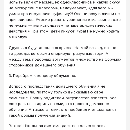
испытывали от насмешек одноклассников и какую скуку
на экскурсии с классом», недоумевают, «для чего мы
учили про инфузорию-туфельку?! Она ни разу в жизни не
пригодилась! Умение решать уравнения в магазине тоже
не нужны ― мы используем четыре арифметических
действия!» При этом, дети ликуют: «Ура! Не нужно ходить
в школу!»
Друзья, я буду всерьез огорчена. На мой взгляд, это не
те доводы, которыми оперируют разумные люди. А
между тем, подобных аргументов множество на форумах
сторонников домашнего обучения.
3. Подойдем к вопросу обдуманно.
Вопрос о последствиях домашнего обучения я не
исследовала, поэтому только высказываю свое
сомнение. Прошу родителей-энтузиастов взвесить все
еще раз, поговорить с теми, кто прошел домашнее
обучение. А также с теми, кто пробовал и отказался от
такой формы получения знаний.
Важно! Школьная система дает не только знания!