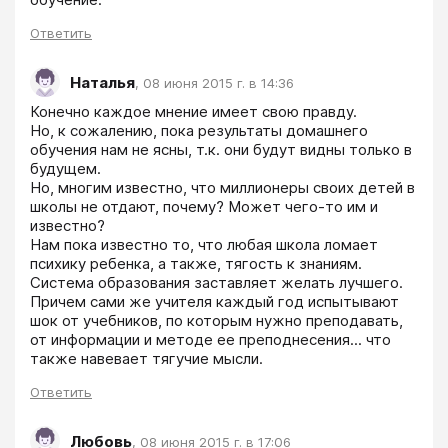
Ответить
Наталья
,
08 июня 2015 г. в 14:36
Конечно каждое мнение имеет свою правду.

Но, к сожалению, пока результаты домашнего 
обучения нам не ясны, т.к. они будут видны только в 
будущем.

Но, многим известно, что миллионеры своих детей в 
школы не отдают, почему? Может чего-то им и 
известно?

Нам пока известно то, что любая школа ломает 
психику ребенка, а также, тягость к знаниям.

Система образования заставляет желать лучшего.

Причем сами же учителя каждый год испытывают 
шок от учебников, по которым нужно преподавать, 
от информации и методе ее преподнесения... что 
также навевает тягучие мысли.
Ответить
Любовь
,
08 июня 2015 г. в 17:06