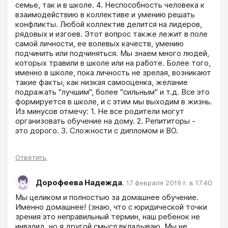
семье, так и в школе. 4. Неспособность человека к 
взаимодействию в коллективе и умению решать 
конфликты. Любой коллектив делится на лидеров, 
рядовых и изгоев. Этот вопрос также лежит в поле 
самой личности, ее волевых качеств, умению 
подчинить или подчиняться. Мы знаем много людей, 
которых травили в школе или на работе. Более того, 
именно в школе, пока личность не зрелая, возникают 
такие факты, как низкая самооценка, желание 
подражать "лучшим", более "сильным" и т.д. Все это 
формируется в школе, и с этим мы выходим в жизнь. 
Из минусов отмечу: 1. Не все родители могут 
организовать обучение на дому. 2. Репититоры - 
это дорого. 3. Сложности с дипломом и ВО.
Ответить
Дорофеева Надежда
,
17 февраля 2019 г. в 17:40
Мы целиком и полностью за домашнее обучение. 
Именно домашнее! (знаю, что с юридической точки 
зрения это неправильный термин, наш ребенок не 
инвалид, но я другой смысл вкладываю. Мы не 