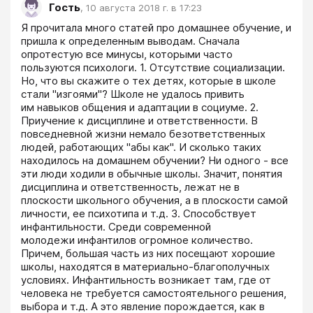
Гость
,
10 августа 2018 г. в 17:23
Я прочитала много статей про домашнее обучение, и 
пришла к определенным выводам. Сначала 
опротестую все минусы, которыми часто 
пользуются психологи. 1. Отсутствие социализации. 
Но, что вы скажите о тех детях, которые в школе 
стали "изгоями"? Школе не удалось привить 
им навыков общения и адаптации в социуме. 2. 
Приучение к дисциплине и ответственности. В 
повседневной жизни немало безответственных 
людей, работающих "абы как". И сколько таких 
находилось на домашнем обучении? Ни одного - все 
эти люди ходили в обычные школы. Значит, понятия 
дисциплина и ответственность, лежат не в 
плоскости школьного обучения, а в плоскости самой 
личности, ее психотипа и т.д. 3. Способствует 
инфантильности. Среди современной 
молодежи инфантилов огромное количество. 
Причем, большая часть из них посещают хорошие 
школы, находятся в материально-благополучных 
условиях. Инфантильность возникает там, где от 
человека не требуется самостоятельного решения, 
выбора и т.д. А это явление порождается, как в 