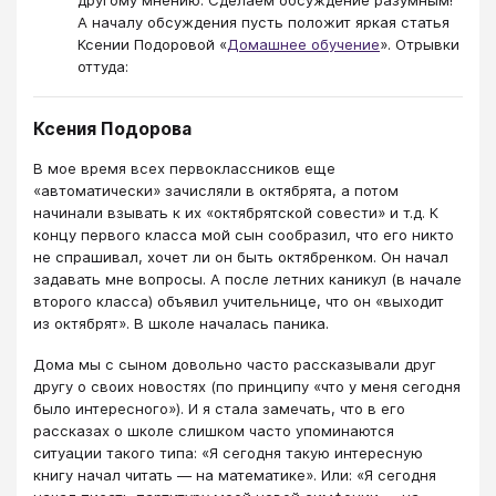
другому мнению. Сделаем обсуждение разумным!
А началу обсуждения пусть положит яркая статья
Ксении Подоровой «
Домашнее обучение
». Отрывки
оттуда:
Ксения Подорова
В мое время всех первоклассников еще
«автоматически» зачисляли в октябрята, а потом
начинали взывать к их «октябрятской совести» и т.д. К
концу первого класса мой сын сообразил, что его никто
не спрашивал, хочет ли он быть октябренком. Он начал
задавать мне вопросы. А после летних каникул (в начале
второго класса) объявил учительнице, что он «выходит
из октябрят». В школе началась паника.
Дома мы с сыном довольно часто рассказывали друг
другу о своих новостях (по принципу «что у меня сегодня
было интересного»). И я стала замечать, что в его
рассказах о школе слишком часто упоминаются
ситуации такого типа: «Я сегодня такую интересную
книгу начал читать ― на математике». Или: «Я сегодня