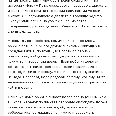
начал писать партитуру моей новой симфонии ― на
истории». Или: «А Петя, оказывается, здорово в шахматы
играет ― мы с ним на географии пару партий успели
сыграть». Я задумалась: а для чего он вообще ходит в
школу? Учиться? Но на уроках он занимается
совершенно другими делами. Общаться? Но это можно и
вне школы делать.
У нормального ребенка, помимо одноклассников,
обычно есть еще много других знакомых: живущих в
соседнем доме, приходящих в гости со своими
родителями, найденных там, где ребенок занимался
каким-то интересным делом... Если ребенку хочется
общаться, он найдет себе приятелей независимо от
того, ходит ли он в школу. А если он не хочет, значит, и
не надо. Наоборот, надо радоваться тому, что ему никто
не навязывает общения, когда он ощущает потребность
«уйти в себя».
Общение дома обычно бывает более полноценным, чем
в школе. Ребенок привыкает свободно обсуждать любые
темы, выражать свои мысли, обдумывать мысли
собеседника, соглашаться с ними или возражать,