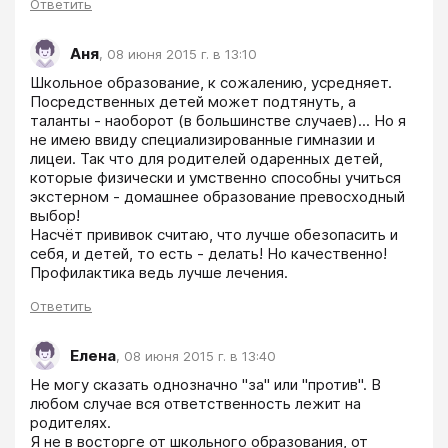
Ответить
Аня
,
08 июня 2015 г. в 13:10
Школьное образование, к сожалению, усредняет. 
Посредственных детей может подтянуть, а 
таланты - наоборот (в большинстве случаев)... Но я 
не имею ввиду специализированные гимназии и 
лицеи. Так что для родителей одаренных детей, 
которые физически и умственно способны учиться 
экстерном - домашнее образование превосходный 
выбор!

Насчёт прививок считаю, что лучше обезопасить и 
себя, и детей, то есть - делать! Но качественно! 
Профилактика ведь лучше лечения.
Ответить
Елена
,
08 июня 2015 г. в 13:40
Не могу сказать однозначно "за" или "против". В 
любом случае вся ответственность лежит на 
родителях. 

Я не в восторге от школьного образования, от 