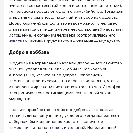
чувствуется постоянный холод в солнечном сплетении),
то человека посещают мысли о самоубийстве. Тогда для
открытия чакры вновь, надо найти способ как сделать
Добро кому-нибудь. Если это невозможно, то человек
отказывается от пищи и через несколько дней наступает
истощение, и организм человека (сопротивляясь его
чувствам
) активизирует чакру выживания ― Муладхару.
Добро в каббале
В одном из направлений каббалы добро ― это свойство
высшей управляющей силы, обычно называемой
«Творец». То, что эта сила добрая, каббалисты
постигают практически ― на себе. Невозможно, чтобы
из основы мироздания исходило какое-то зло. Этот факт
воспринимается постигающими как главный закон
мироздания.
Человек приобретает свойство добра и, тем самым,
входит в явное ощущение духовного, когда исправляет
себя, причём исправление касается конечного
намерения
, а не
поступков
и
желаний
. Исправленный