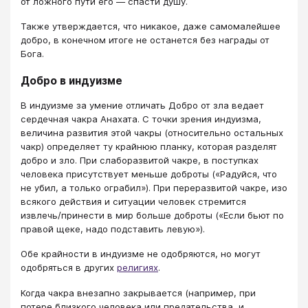
от ложного пути его ― спасти душу.
Также утверждается, что никакое, даже самомалейшее
добро, в конечном итоге не останется без награды от
Бога.
Добро в индуизме
В индуизме за умение отличать Добро от зла ведает
сердечная чакра Анахата. С точки зрения индуизма,
величина развития этой чакры (относительно остальных
чакр) определяет ту крайнюю планку, которая разделят
добро и зло. При слаборазвитой чакре, в поступках
человека присутствует меньше доброты («Радуйся, что
не убил, а только ограбил»). При переразвитой чакре, изо
всякого действия и ситуации человек стремится
извлечь/принести в мир больше доброты («Если бьют по
правой щеке, надо подставить левую»).
Обе крайности в индуизме не одобряются, но могут
одобряться в других
религиях
.
Когда чакра внезапно закрывается (например, при
потере близкого человека или предательства, и