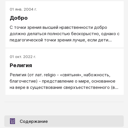
01 янв. 2004 г.
Добро
С точки зрения высшей нравственности добро
должно делаться полностью бескорыстно, однако с
педагогической точки зрения лучше, если дети
видят: добрая жизнь вознаграждается, не добрая
— наказывается.
01 окт. 2022 г.
Религия
Религия (от лат. religio - «святыня», набожность,
благочестие) - представление о мире, основанное
на вере в существование сверхъестественного (в
сверхъестественную силу) и в зависимость от
этого результата человеческих действий и жизни
человека. Эта вера - основной признак и элемент
любой религии. Религия включает в себя свод
моральных норм и типов поведения, обрядов,
Содержание
культовых действий и объединение людей в