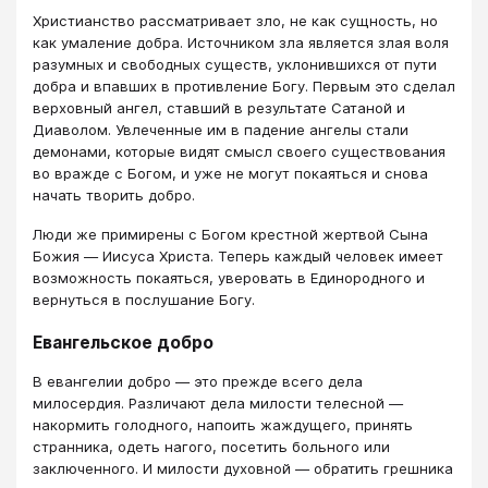
Христианство рассматривает зло, не как сущность, но
как умаление добра. Источником зла является злая воля
разумных и свободных существ, уклонившихся от пути
добра и впавших в противление Богу. Первым это сделал
верховный ангел, ставший в результате Сатаной и
Диаволом. Увлеченные им в падение ангелы стали
демонами, которые видят смысл своего существования
во вражде с Богом, и уже не могут покаяться и снова
начать творить добро.
Люди же примирены с Богом крестной жертвой Сына
Божия ― Иисуса Христа. Теперь каждый человек имеет
возможность покаяться, уверовать в Единородного и
вернуться в послушание Богу.
Евангельское добро
В евангелии добро ― это прежде всего дела
милосердия. Различают дела милости телесной ―
накормить голодного, напоить жаждущего, принять
странника, одеть нагого, посетить больного или
заключенного. И милости духовной ― обратить грешника