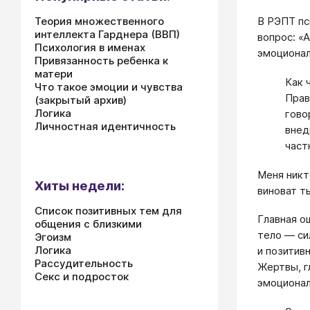
Теория множественного
В РЭПТ пс
интеллекта Гарднера (ВВП)
вопрос: «
Психология в именах
эмоционал
Привязанность ребенка к
матери
Как 
Что такое эмоции и чувства
Прав
(закрытый архив)
Логика
гово
Личностная идентичность
внед
част
Меня никт
Хиты недели:
виноват ты
Список позитивных тем для
Главная о
общения с близкими
тело — си
Эгоизм
Логика
и позитив
Рассудительность
Жертвы, г
Секс и подросток
эмоционал