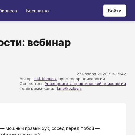
бизнеса
Бесплатно
Войти
ости: вебинар
27 ноября 2020 г. в 15:42
Автор:
Н.И. Козлов
, профессор психологии
Основатель
Университета практической психологии
Телеграмм-канал
t.me/kozlovni
а — мощный правый хук, сосед перед тобой —