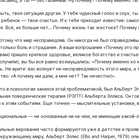
расавец, а ты — бесталанный. Ну почему? Почему именно т
ыть, твоя ситуация другая. У тебя чудесный голос и слух, ты
 ребенок — твое счастье. И к тебе приходит известие: само
я. Всё, их больше нет... Почему жизнь так жестока? Почему
отому что мир несправедлив. Он никогда не был справедливы
только боль и страдание. А ваши вопрошания «Почему это пр
 вам) пришло крепкое здоровье, великое богатство и счасть
получили), вы бы все равно возмущались: «Почему именно ко 
ь. Не врите: вас волнует не несправедливость этого мира, а 
тво: «А почему им дали, а мне нет? Так нечестно!».
то в психологии занялся этой проблематикой, был Альберт Э
ьная поведенческая терапия (РЭПТ) Альберта Эллиса. Он гов
 к этим событиям. Еще точнее — мыслительные установки, в
циональные — не основанные ни на чем, не имеющие какой-л
льные верования часто формируются уже в детстве и прояв
окружающему миру. Альберт Эллис (Ellis and Harper, 1979) о