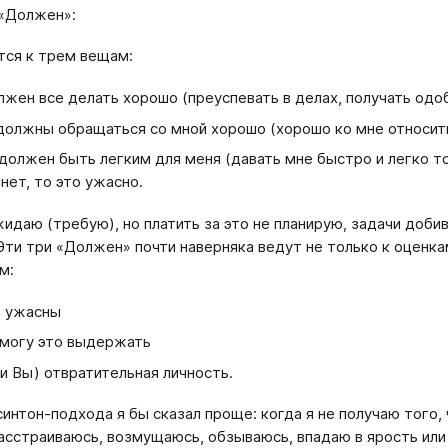
«Должен»:
тся к трем вещам:
лжен все делать хорошо (преуспевать в делах, получать одо
должны обращаться со мной хорошо (хорошо ко мне относитьс
должен быть легким для меня (давать мне быстро и легко то,
 нет, то это ужасно.
жидаю (требую), но платить за это не планирую, задачи доби
Эти три «Должен» почти наверняка ведут не только к оценка
м:
 ужасны
 могу это выдержать
ли Вы) отвратительная личность.
синтон-подхода я бы сказал проще: когда я не получаю того,
асстраиваюсь, возмущаюсь, обзываюсь, впадаю в ярость или 