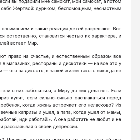
 если вы подарили мне самокат, мой самокат, а потом
аю себя Жертвой: дуриком, беспомощным, несчастным
м пониманием и такие реакции детей разрешают. Вот
ся естественно, становится частью их характера, и
елей встает Мир.
ют право на счастье, и естественным образом все
в магазинах, рестораны и дискотеки — на все это у
и — что за дикость, в нашей жизни такого никогда не
ели о них заботиться, а Миру до них дела нет. Если
из купят, если сильно-сильно расплакаться перед
й ребенок, когда жизнь встречает его неласково? Из
вечные капризы и ушел, а папа, когда ушел от мамы,
ботай, иди работай!». А она работать не любит и не
 и рассказывая о своей депрессии.
? Девушки, которые исходят из того, что ей все