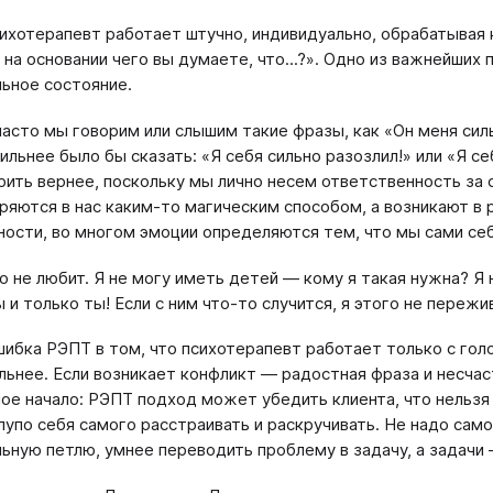
ихотерапевт работает штучно, индивидуально, обрабатывая 
А на основании чего вы думаете, что...?». Одно из важнейши
ьное состояние.
часто мы говорим или слышим такие фразы, как «Он меня силь
ильнее было бы сказать: «Я себя сильно разозлил!» или «Я се
рить вернее, поскольку мы лично несем ответственность за 
ряются в нас каким-то магическим способом, а возникают в 
ности, во многом эмоции определяются тем, что мы сами се
о не любит. Я не могу иметь детей — кому я такая нужна? Я н
 и только ты! Если с ним что-то случится, я этого не пережи
шибка РЭПТ в том, что психотерапевт работает только с голо
льнее. Если возникает конфликт — радостная фраза и несчас
ное начало: РЭПТ подход может убедить клиента, что нельзя
лупо себя самого расстраивать и раскручивать. Не надо сам
ьную петлю, умнее переводить проблему в задачу, а задачи