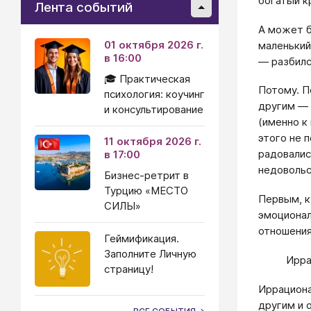
богатый к
Лента событий
А может б
01 октября 2026 г.
маленький
в 16:00
— разбилс
🎓 Практическая
Потому. П
психология: коучинг
другим — 
и консультирование
(именно к
этого не 
11 октября 2026 г.
радовалис
в 17:00
недовольс
Бизнес-ретрит в
Турцию «МЕСТО
Первым, к
СИЛЫ»
эмоционал
отношения
Геймификация.
Заполните Личную
Ирра
страницу!
Иррациона
другим и 