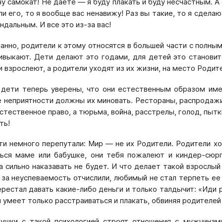
чу самокат! Не даете — я буду плакать и буду несчастным. А
ли его, то я вообще вас ненавижу! Раз вы такие, то я сдел
андальным. И все это из-за вас!
ранно, родители к этому относятся в большей части с полны
ивыкают. Дети делают это годами, для детей это становит
и взрослеют, а родители уходят из их жизни, на место Родит
дети теперь уверены, что они естественным образом име
 неприятности должны их миновать. Рестораны, распродажи 
естественное право, а тюрьма, война, расстрелы, голод, пытк
ть!
ти немного перепутали: Мир — не их Родители. Родители хот
ься маме или бабушке, они тебя пожалеют и киндер-сюрпр
па сильно наказавать не будет. И что делает такой взрослы
 за неуспеваемость отчислили, любимый не стал терпеть ее 
рестал давать какие-либо деньги и только талдычит: «Иди ра
и умеет только расстраиваться и плакать, обвиняя родителей
ушки с такой психологией строят отношения с мужчинами