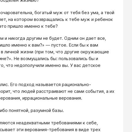
ы обделен жизнью?
 очаровательна, богатый муж от тебя без ума, а твой
лет, на котором возвращались к тебе муж и ребенок
 это пришло именно к тебе?
м и никогда другим не будет. Одним он дает все,
ишло именно к вам?» — пустое. Если бы к вам
е в личной жизни (при том, что другие окружающие
мне?». Не возмущались бы: пользовались бы и
то, что недополучили именно вы. У вас детское
ллис. Его подход называется рационально-
орит, что людей расстраивают не сами события, а их
ерования, иррациональные верования.
ибо понятной, разумной базы.
ляются неадекватными требованиями к себе,
писывает эти верования-требования в виде трех