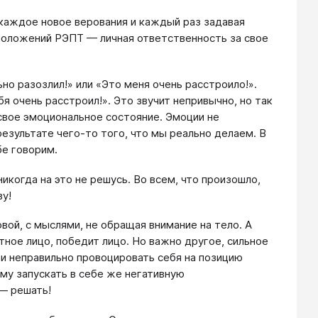
каждое новое верования и каждый раз задавая
х положений РЭПТ — личная ответственность за свое
но разозлил!» или «Это меня очень расстроило!».
бя очень расстроил!». Это звучит непривычно, но так
свое эмоциональное состояние. Эмоции не
результате чего-то того, что мы реально делаем. В
бе говорим.
икогда на это не решусь. Во всем, что произошло,
ву!
вой, с мыслями, не обращая внимание на тело. А
тное лицо, победит лицо. Но важно другое, сильное
 и неправильно провоцировать себя на позицию
ому запускать в себе же негативную
 — решать!