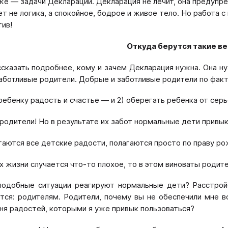
же — задачи Декларации. Декларация не лечит, она предупре
ет не логика, а спокойное, бодрое и живое тело. Но работа 
тив!
Откуда берутся такие в
ссказать подробнее, кому и зачем Декларация нужна. Она ну
аботливые родители. Добрые и заботливые родители по факту
 ребенку радость и счастье — и 2) оберегать ребенка от сер
родители! Но в результате их забот нормальные дети привык
агаются все детские радости, полагаются просто по праву ро
 их жизни случается что-то плохое, то в этом виноваты роди
подобные ситуации реагируют нормальные дети? Расстрой
ся: родителям. Родители, почему вы не обеспечили мне вс
ня радостей, которыми я уже привык пользоваться?