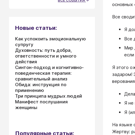
ВСЕ СОБЫТИЯ
основных 
Все своди
Новые статьи:
Я до
Все 
Как успокоить эмоциональную
супругу
Мир 
Духовность: путь добра,
если
ответственности и умного
действия
Я этого о
Синтон-подход и когнитивно-
поведенческая терапия:
задаром! 
сравнительный анализ
верования
Обида: инструкция по
применению
Дела
Три принципа мудрых людей
Манифест послушания
Я не
женщины
Я (и
На языке 
Жертву: р
Популярные статьи: