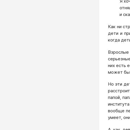
Я хо
отня
и ск
Как ни ст
дети и пр
когда дет
Взрослые 
серьезные
них есть 
может бы
Но эти де
расстроит
папой, па
института
вообще пе
умеет, он
А как дев