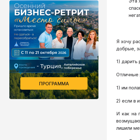
Эта 
спас
нега
Я хочу ра
добрые, з
1) дарить
Отличные 
ПРОГРАММА
1) им пол
2) если в
И как на 
возмущают
лишили ме