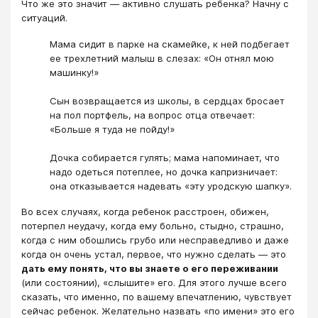
Что же это значит ― активно слушать ребенка? Начну с
ситуаций.
Мама сидит в парке на скамейке, к ней подбегает
ее трехлетний малыш в слезах: «Он отнял мою
машинку!»
Сын возвращается из школы, в сердцах бросает
на пол портфель, на вопрос отца отвечает:
«Больше я туда не пойду!»
Дочка собирается гулять; мама напоминает, что
надо одеться потеплее, но дочка капризничает:
она отказывается надевать «эту уродскую шапку».
Во всех случаях, когда ребенок расстроен, обижен,
потерпел неудачу, когда ему больно, стыдно, страшно,
когда с ним обошлись грубо или несправедливо и даже
когда он очень устал, первое, что нужно сделать ― это
дать ему понять, что вы знаете о его переживании
(или состоянии), «слышите» его. Для этого лучше всего
сказать, что именно, по вашему впечатлению, чувствует
сейчас ребенок. Желательно назвать «по имени» это его