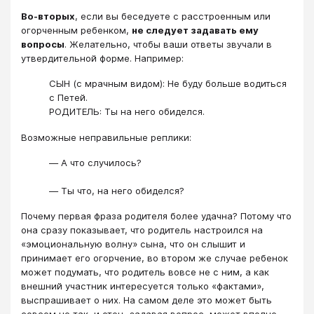
Во-вторых
, если вы беседуете с расстроенным или
огорченным ребенком,
не следует задавать ему
вопросы
. Желательно, чтобы ваши ответы звучали в
утвердительной форме. Например:
СЫН (с мрачным видом): Не буду больше водиться
с Петей.
РОДИТЕЛЬ: Ты на него обиделся.
Возможные неправильные реплики:
― А что случилось?
― Ты что, на него обиделся?
Почему первая фраза родителя более удачна? Потому что
она сразу показывает, что родитель настроился на
«эмоциональную волну» сына, что он слышит и
принимает его огорчение, во втором же случае ребенок
может подумать, что родитель вовсе не с ним, а как
внешний участник интересуется только «фактами»,
выспрашивает о них. На самом деле это может быть