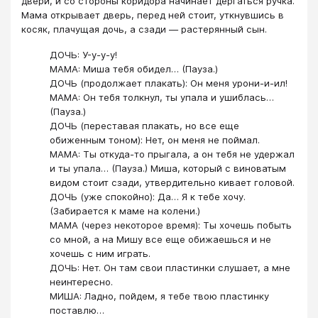
двери, и со стороны коридора начинает дергаться ручка.
Мама открывает дверь, перед ней стоит, уткнувшись в
косяк, плачущая дочь, а сзади ― растерянный сын.
ДОЧЬ: У-y-y-y!
МАМА: Миша тебя обидел… (Пауза.)
ДОЧЬ (продолжает плакать): Он меня урони-и-ил!
МАМА: Он тебя толкнул, ты упала и ушиблась…
(Пауза.)
ДОЧЬ (переставая плакать, но все еще
обиженным тоном): Нет, он меня не поймал.
МАМА: Ты откуда-то прыгала, а он тебя не удержал
и ты упала… (Пауза.) Миша, который с виноватым
видом стоит сзади, утвердительно кивает головой.
ДОЧЬ (уже спокойно): Да… Я к тебе хочу.
(Забирается к маме на колени.)
МАМА (через некоторое время): Ты хочешь побыть
со мной, а на Мишу все еще обижаешься и не
хочешь с ним играть.
ДОЧЬ: Нет. Он там свои пластинки слушает, а мне
неинтересно.
МИША: Ладно, пойдем, я тебе твою пластинку
поставлю…