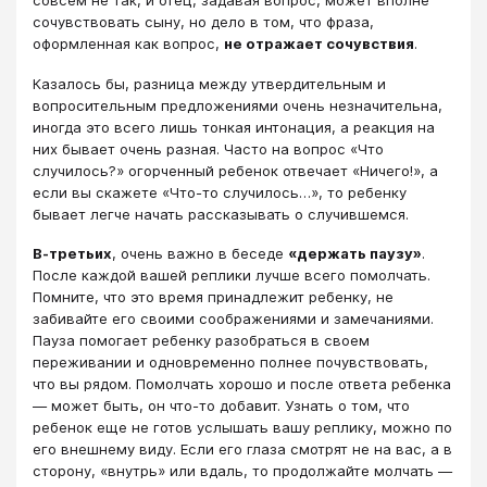
совсем не так, и отец, задавая вопрос, может вполне
сочувствовать сыну, но дело в том, что фраза,
оформленная как вопрос,
не отражает сочувствия
.
Казалось бы, разница между утвердительным и
вопросительным предложениями очень незначительна,
иногда это всего лишь тонкая интонация, а реакция на
них бывает очень разная. Часто на вопрос «Что
случилось?» огорченный ребенок отвечает «Ничего!», а
если вы скажете «Что-то случилось…», то ребенку
бывает легче начать рассказывать о случившемся.
В-третьих
, очень важно в беседе
«держать паузу»
.
После каждой вашей реплики лучше всего помолчать.
Помните, что это время принадлежит ребенку, не
забивайте его своими соображениями и замечаниями.
Пауза помогает ребенку разобраться в своем
переживании и одновременно полнее почувствовать,
что вы рядом. Помолчать хорошо и после ответа ребенка
― может быть, он что-то добавит. Узнать о том, что
ребенок еще не готов услышать вашу реплику, можно по
его внешнему виду. Если его глаза смотрят не на вас, а в
сторону, «внутрь» или вдаль, то продолжайте молчать ―