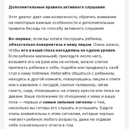
Дополнительные правила активного слушания
Этот диалог дает нам возможность обратить внимание
на некоторые важные особенности и дополнительные
правила беседы по способу активного слушания.
Во-первых
, если вы хотите послушать ребенка,
обязательно повернитесь к нему лицом
. Очень важно,
чтобы
его и ваши глаза находились на одном уровне
.
Если ребенок маленький, присядьте около него,
возьмите его на руки или на колени, можно слегка
притянуть ребенка к себе, подойти или придвинуть свой
стул к нему поближе. Избегайте общаться с ребенком,
находясь в другой комнате, повернувшись лицом к плите
или к раковине с посудой, смотря телевизор, читая
газету, сидя, откинувшись на спинку кресла или лежа на
диване. Ваше положение по отношению к нему и ваша
поза ― первые и
самые сильные сигналы
о том,
насколько вы готовы его слушать и услышать. Будьте
очень внимательны к этим сигналам, которые хорошо
«читает» ребенок любого возраста, даже не отдавая
себе сознательного отчета в том.