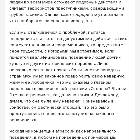
людей во всем мире осуждают подобные действия и
считают террористов преступниками, совершающими
грубое насилие. Однако
сами террористы
утверждают,
что они борются за справедливое дело.
Если мы сталкиваемся с проблемой, пытаясь
определить, являются ли допустимыми действия наших
соотечественников и современников, то представьте
себе трудности, с которыми мы встретимся, если
придется квалифицировать поведение людей других
культур и других исторических периодов. Лишь
несколько сотен лет назад в большинстве западных
стран муж имел законное право убить свою неверную
жену и ее любовника. Что мы скажем о главном
персонаже шекспировской трагедии «Отелло»? Был ли
Отелло агрессивен, когда лишал жизни Дездемону,
думая, что она была ему неверна? Признаваясь в
убийстве, он фактически отрицал, что это было
преступление, говоря, что «поступил на законных
основаниях».
Исходя из концепции агрессии как неправильного
поведения, в любом из приведенных примеров мы