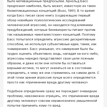
было мотивационные предпосылки. Арнольд Басс
предложил наиболее, быть может, известную из таких
безмотивационных концепций (Buss, 1961). В то время
когда Басс писал свою книгу (содержащую первый
обзор новейших психологических исследований
человеческой агрессии), он находился под влиянием
предубеждений, которые бихевиористы питают против
так называемых «менталистских» концепций. Поэтому
Басс попытался определить агрессию дескриптивным
способом, не используя субъективные идеи, такие, как
«намерение». Басс указывал, что намерения было бы
трудно оценить объективно; ведь, нападая на кого-либо,
агрессоры нередко представляют свои цели ложным
образом, и даже если они хотели бы оставаться
верными истине, то могут оказаться не в состоянии
определить, к чему же они стремились на самом деле. С
этой точки зрения агрессия лучше всего определяется
просто как «причинение вреда другому человеку».
Подобное определение сразу же порождает очевидную
проблему, невозможно отрицать, что «причинение вреда
другому человеку» совсем неравнозначно
умышленной
попытке
причинить кому-то вред.