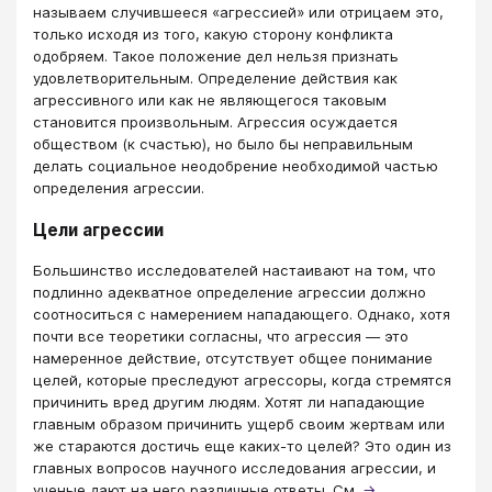
называем случившееся «агрессией» или отрицаем это,
только исходя из того, какую сторону конфликта
одобряем. Такое положение дел нельзя признать
удовлетворительным. Определение действия как
агрессивного или как не являющегося таковым
становится произвольным. Агрессия осуждается
обществом (к счастью), но было бы неправильным
делать социальное неодобрение необходимой частью
определения агрессии.
Цели агрессии
Большинство исследователей настаивают на том, что
подлинно адекватное определение агрессии должно
соотноситься с намерением нападающего. Однако, хотя
почти все теоретики согласны, что агрессия — это
намеренное действие, отсутствует общее понимание
целей, которые преследуют агрессоры, когда стремятся
причинить вред другим людям. Хотят ли нападающие
главным образом причинить ущерб своим жертвам или
же стараются достичь еще каких-то целей? Это один из
главных вопросов научного исследования агрессии, и
ученые дают на него различные ответы. См.
→