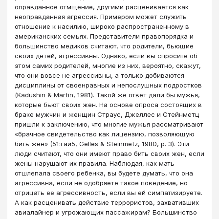
оправданное отмщение, другими расценивается как
неоправданная агрессия. Примером может служить
отношение к насилию, широко распространенному в
американских семьях. Представители правопорядка и
большинство медиков считают, что родители, бьющие
своих детей, агрессивны. Однако, если вы спросите об
этом самих родителей, многие из них, вероятно, скажут,
что они вовсе не агрессивны, а только добиваются
дисциплины от своенравных и непослушных подростков
(Kadushin & Martin, 1981). Такой же ответ дали бы мужья,
которые бьют своих жен. На основе опроса состоящих в
браке мужчин и женщин Страус, Джеллес и Стейнметц
пришли к заключению, что многие мужья рассматривают
«брачное свидетельство как лицензию, позволяющую
бить жен» (51:гаи5, Gelles & Steinmetz, 1980, p. 3). Эти
люди считают, что они имеют право бить своих жен, если
жены нарушают их правила. Наблюдая, как мать
отшлепала своего ребенка, вы будете думать, что она
агрессивна, если не одобряете такое поведение, но
отрицать ее агрессивность, если вы ей симпатизируете.
А как расценивать действие террористов, захвативших
авиалайнер и угрожающих пассажирам? Большинство