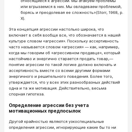
относящиеся к агрессии. Мы атакуем проблемы
или вгрызаемся в них. Мы овладеваем проблемой,
борясь и преодолевая ее сложность»(Storr, 1968, p.
X).
Эта концепция агрессии настолько широка, что
включает в себя вообще все, что обозначается в нашей
культуре словом «агрессия». Поскольку ассертивность
часто называется словом «агрессия» — как, например,
когда мы говорим об «агрессивном продавце», который
настойчиво и энергично старается продать товар,—
понятие агрессии по такой логике должно включать и
ассертивность вместе со всеми другими формами
энергичного и решительного поведения. Более того,
утверждается, что у всех этих разнообразных действий
одна и та же мотивация. Действительно, весьма
спорная гипотеза.
Определение агрессии без учета
мотивационных предпосылок
Другой крайностью являются узкоспециальные
определения агрессии, игнорирующие какие бы то ни