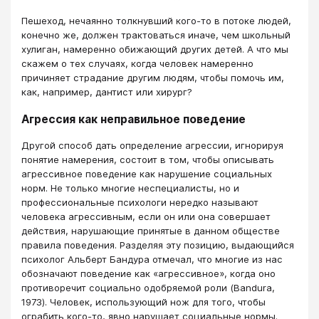
Пешеход, нечаянно толкнувший кого-то в потоке людей,
конечно же, должен трактоваться иначе, чем школьный
хулиган, намеренно обижающий других детей. А что мы
скажем о тех случаях, когда человек намеренно
причиняет страдание другим людям, чтобы помочь им,
как, например, дантист или хирург?
Агрессия как неправильное поведение
Другой способ дать определение агрессии, игнорируя
понятие намерения, состоит в том, чтобы описывать
агрессивное поведение как нарушение социальных
норм. Не только многие неспециалисты, но и
профессиональные психологи нередко называют
человека агрессивным, если он или она совершает
действия, нарушающие принятые в данном обществе
правила поведения. Разделяя эту позицию, выдающийся
психолог Альберт Бандура отмечал, что многие из нас
обозначают поведение как «агрессивное», когда оно
противоречит социально одобряемой роли (Bandura,
1973). Человек, использующий нож для того, чтобы
ограбить кого-то, явно нарушает социальные нормы.