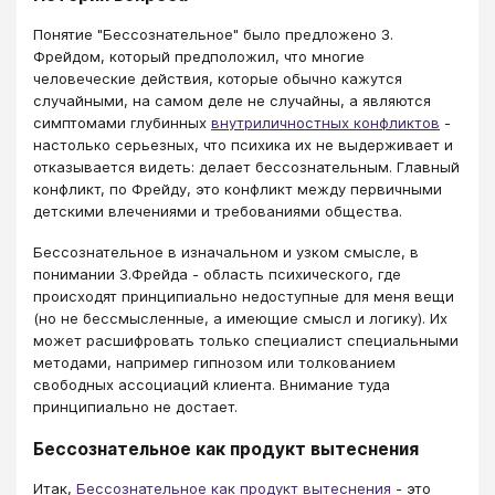
Понятие "Бессознательное" было предложено З.
Фрейдом, который предположил, что многие
человеческие действия, которые обычно кажутся
случайными, на самом деле не случайны, а являются
симптомами глубинных
внутриличностных конфликтов
-
настолько серьезных, что психика их не выдерживает и
отказывается видеть: делает бессознательным. Главный
конфликт, по Фрейду, это конфликт между первичными
детскими влечениями и требованиями общества.
Бессознательное в изначальном и узком смысле, в
понимании З.Фрейда - область психического, где
происходят принципиально недоступные для меня вещи
(но не бессмысленные, а имеющие смысл и логику). Их
может расшифровать только специалист специальными
методами, например гипнозом или толкованием
свободных ассоциаций клиента. Внимание туда
принципиально не достает.
Бессознательное как продукт вытеснения
Итак,
Бессознательное как продукт вытеснения
- это