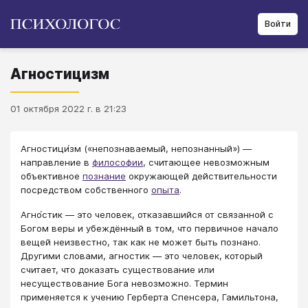
Войти
Агностицизм
01 октября 2022 г. в 21:23
Агностици́зм («непознаваемый, непознанный») —
направление в
философии
, считающее невозможным
объективное
познание
окружающей действительности
посредством собственного
опыта
.
Агно́стик — это человек, отказавшийся от связанной с
Богом веры и убеждённый в том, что первичное начало
вещей неизвестно, так как не может быть познано.
Другими словами, агностик — это человек, который
считает, что доказать существование или
несуществование Бога невозможно. Термин
применяется к учению Герберта Спенсера, Гамильтона,