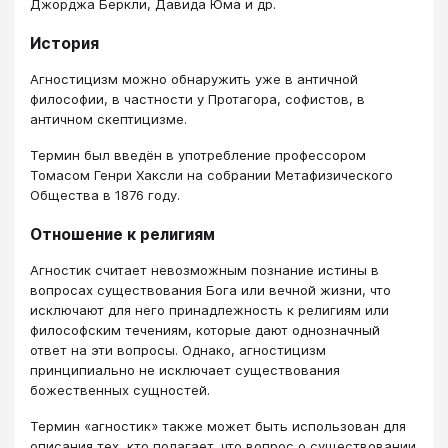
Джорджа Беркли, Давида Юма и др.
История
Агностицизм можно обнаружить уже в античной
философии, в частности у Протагора, софистов, в
античном скептицизме.
Термин был введён в употребление профессором
Томасом Генри Хаксли на собрании Метафизического
Общества в 1876 году.
Отношение к религиям
Агностик считает невозможным познание истины в
вопросах существования Бога или вечной жизни, что
исключают для него принадлежность к религиям или
философским течениям, которые дают однозначный
ответ на эти вопросы. Однако, агностицизм
принципиально не исключает существования
божественных сущностей.
Термин «агностик» также может быть использован для
описания тех, кто полагает, что вопрос о существовании