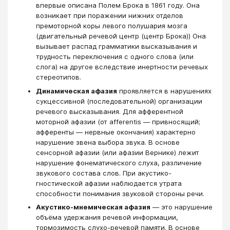
впервые описана Полем Брока в 1861 году. Она
возникает при поражении нижних отделов
премоторной коры левого полушария мозга
(двигательный речевой центр (центр Брока)) Она
вызывает распад грамматики высказывания и
трудность переключения с одного слова (или
слога) на другое вследствие инертности речевых
стереотипов.
Динамическая афазия
проявляется в нарушениях
сукцессивной (последовательной) организации
речевого высказывания. Для афферентной
моторной афазии (от afferentis — привносящий;
афференты — нервные окончания) характерно
нарушение звена выбора звука. В основе
сенсорной афазии (или афазии Вернике) лежит
нарушение фонематического слуха, различение
звукового состава слов. При акустико-
гностической афазии наблюдается утрата
способности понимания звуковой стороны речи.
Акустико-мнемическая афазия
— это нарушение
объёма удержания речевой информации,
тормозимость слухо-речевой памяти. В основе