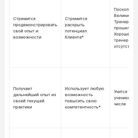
Поскольку
Великий
Стремится
Стремится
Тренер уже
продемонстрировать
раскрыть
прошел пут
свой опыт и
потенциал
Хорошего
возможности
Клиента*
тренера, у 
отсутствуе
Получает
Использует любую
Учится у св
дальнейший опыт из
возможность
учеников в
своей текущей
повысить свою
числе
практики
компетентность*