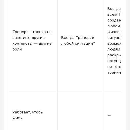
Всегда и во
всем Трене
создает в
любой
Тренер — только на
жизненной
занятиях, другие
Всегда Тренер, в
ситуации
контексты — другие
любой ситуации*
возможнос
роли
людям
раскрыть с
потенциал,
не только 
тренинге
Работает, чтобы
--
жить