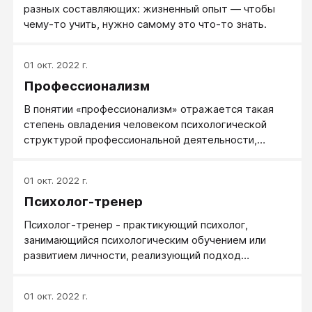
разных составляющих: жизненный опыт — чтобы
чему-то учить, нужно самому это что-то знать.
01 окт. 2022 г.
Профессионализм
В понятии «профессионализм» отражается такая
степень овладения человеком психологической
структурой профессиональной деятельности,
которая соответствует существующим в обществе
стандартам и объективным требованиям.
01 окт. 2022 г.
Профессионализм рассматривается в качестве
Психолог-тренер
интегральной характеристики человека-
профессионала (как индивида, личности, субъекта
Психолог-тренер - практикующий психолог,
деятельности и индивидуальности).
занимающийся психологическим обучением или
Профессионализм человека — это не только
развитием личности, реализующий подход
достижение им высоких производственных
здоровой психологии, нередко - психологии
показателей, но и особенности его
развития. Специалист, называющий себя
профессиональной мотивации, система его
01 окт. 2022 г.
психологом-тренером, обязан иметь
устремлений, ценностных ориентаций, смысла