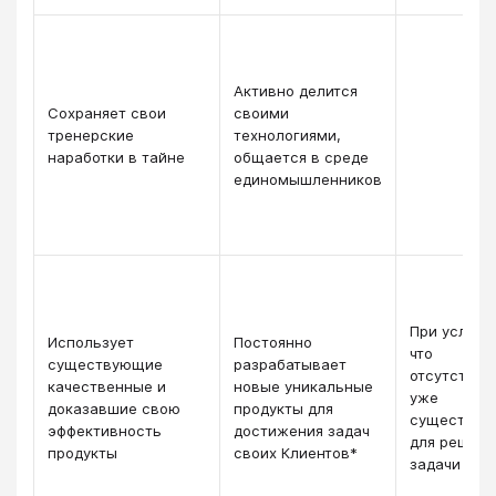
Активно делится
Сохраняет свои
своими
тренерские
технологиями,
наработки в тайне
общается в среде
единомышленников
При услови
Использует
Постоянно
что
существующие
разрабатывает
отсутствую
качественные и
новые уникальные
уже
доказавшие свою
продукты для
существую
эффективность
достижения задач
для решени
продукты
своих Клиентов*
задачи