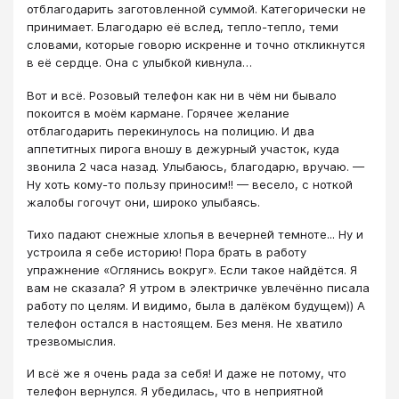
отблагодарить заготовленной суммой. Категорически не
принимает. Благодарю её вслед, тепло-тепло, теми
словами, которые говорю искренне и точно откликнутся
в её сердце. Она с улыбкой кивнула…
Вот и всё. Розовый телефон как ни в чём ни бывало
покоится в моём кармане. Горячее желание
отблагодарить перекинулось на полицию. И два
аппетитных пирога вношу в дежурный участок, куда
звонила 2 часа назад. Улыбаюсь, благодарю, вручаю. —
Ну хоть кому-то пользу приносим!! — весело, с ноткой
жалобы гогочут они, широко улыбаясь.
Тихо падают снежные хлопья в вечерней темноте... Ну и
устроила я себе историю! Пора брать в работу
упражнение «Оглянись вокруг». Если такое найдётся. Я
вам не сказала? Я утром в электричке увлечённо писала
работу по целям. И видимо, была в далёком будущем)) А
телефон остался в настоящем. Без меня. Не хватило
трезвомыслия.
И всё же я очень рада за себя! И даже не потому, что
телефон вернулся. Я убедилась, что в неприятной