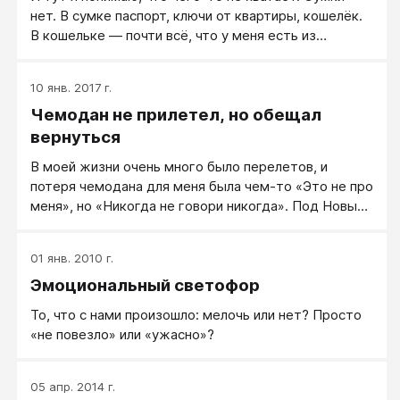
нет. В сумке паспорт, ключи от квартиры, кошелёк.
В кошельке — почти всё, что у меня есть из
наличных и 2 банковские карточки. У меня в руках
папка с документами, в кармане мобильный
10 янв. 2017 г.
телефон и немного мелочи.
Чемодан не прилетел, но обещал
вернуться
В моей жизни очень много было перелетов, и
потеря чемодана для меня была чем-то «Это не про
меня», но «Никогда не говори никогда». Под Новый
год мы всей семьей улетели в другую страну. В
моем чемодане были мои вещи, мой вечерний наряд
01 янв. 2010 г.
и дорогие украшения для Новогоднего ужина, а
Эмоциональный светофор
также вещи моего маленького сына.
То, что с нами произошло: мелочь или нет? Просто
«не повезло» или «ужасно»?
05 апр. 2014 г.