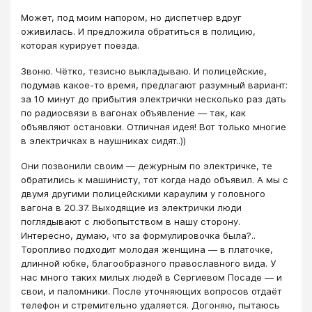
Может, под моим напором, но диспетчер вдруг
оживилась. И предложила обратиться в полицию,
которая курирует поезда.
Звоню. Чётко, тезисно выкладываю. И полицейские,
подумав какое-то время, предлагают разумный вариант:
за 10 минут до прибытия электрички несколько раз дать
по радиосвязи в вагонах объявление — так, как
объявляют остановки. Отличная идея! Вот только многие
в электричках в наушниках сидят..))
Они позвонили своим — дежурным по электричке, те
обратились к машинисту, тот когда надо объявил. А мы с
двумя другими полицейскими караулим у головного
вагона в 20.37. Выходящие из электрички люди
поглядывают с любопытством в нашу сторону.
Интересно, думаю, что за формулировочка была?..
Торопливо подходит молодая женщина — в платочке,
длинной юбке, благообразного православного вида. У
нас много таких милых людей в Сергиевом Посаде — и
свои, и паломники. После уточняющих вопросов отдаёт
телефон и стремительно удаляется. Догоняю, пытаюсь