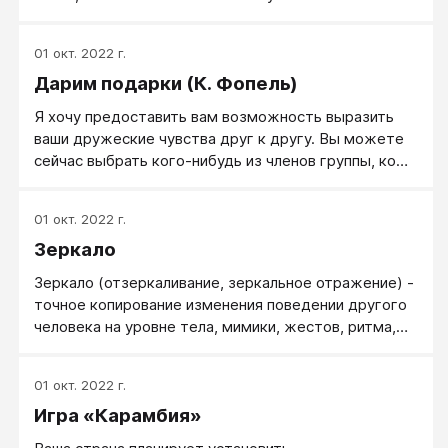
«хвосты», которые без всякой необходимости
внутренне привязывают нас к группе. Я хотел бы
01 окт. 2022 г.
дать каждому из вас возможность пристально
Дарим подарки (К. Фопель)
рассмотреть все, что осталось невысказанным.
Я хочу предоставить вам возможность выразить
ваши дружеские чувства друг к другу. Вы можете
сейчас выбрать кого-нибудь из членов группы, кому
вы хотели бы сделать небольшой подарок. Не
говорите заранее о том, кого вы выбрали.
01 окт. 2022 г.
Зеркало
Зеркало (отзеркаливание, зеркальное отражение) -
точное копирование изменения поведении другого
человека на уровне тела, мимики, жестов, ритма,
дыхания для телесной подстройки с целью
улучшения взаимопонимания.
01 окт. 2022 г.
Игра «Карамбия»