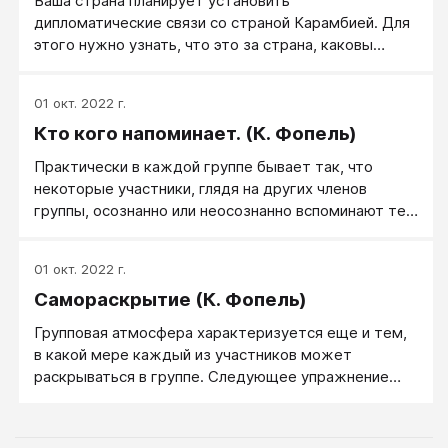
Ваша страна планирует установить
дипломатические связи со страной Карамбией. Для
этого нужно узнать, что это за страна, каковы
особенности ее культуры, а также каковы
личностные особенности ее жителей.
01 окт. 2022 г.
Кто кого напоминает. (К. Фопель)
Практически в каждой группе бывает так, что
некоторые участники, глядя на других членов
группы, осознанно или неосознанно вспоминают тех
или иных значимых для себя людей.
01 окт. 2022 г.
Самораскрытие (К. Фопель)
Групповая атмосфера характеризуется еще и тем,
в какой мере каждый из участников может
раскрываться в группе. Следующее упражнение
позволяет получить данные об этом очень простым
способом.