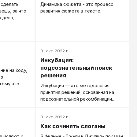
 сделать
Динамика сюжета - это процесс
аешь, за что
развития сюжета в тексте.
о дело,
хочется.
о в голове
структуры,
елу похожа
рой трудно
01 окт. 2022 г.
зобраться с
Инкубация:
е метод
подсознательный поиск
ние на ходу,
магу».
решения
ез
отому что
Инкубация — это методология
а, которая
принятия решений, основанная на
. Родившись
подсознательной рекомбинации
льный термин
мыслей, симулированных
ация"), в
сознательной работой над
овизация
01 окт. 2022 г.
проблемой.
Как сочинять слоганы
тва
ичисляют к
В фильме «Джули и Джулия» показан