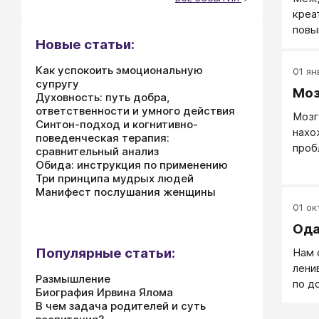
креа
повы
Новые статьи:
влеч
лишь
Как успокоить эмоциональную
01 ян
При 
супругу
Моз
крит
Духовность: путь добра,
разн
ответственности и умного действия
Мозг
балл
Синтон-подход и когнитивно-
нахо
поведенческая терапия:
или 
проб
сравнительный анализ
отри
Обида: инструкция по применению
повы
Три принципа мудрых людей
начи
Манифест послушания женщины
01 окт
Ода
Популярные статьи:
Нам 
лени
Размышление
по д
Биография Ирвина Ялома
Буде
В чем задача родителей и суть
пост