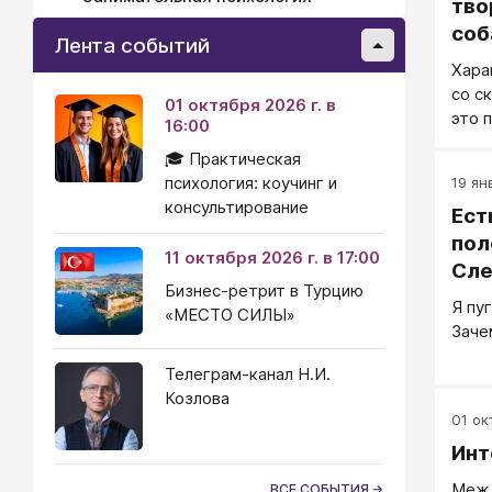
тво
соб
Лента событий
Хара
со с
01 октября 2026 г. в
это 
16:00
несл
🎓 Практическая
связ
психология: коучинг и
19 янв
пито
консультирование
Ест
пол
11 октября 2026 г. в 17:00
Сле
Бизнес-ретрит в Турцию
Я пу
«МЕСТО СИЛЫ»
Заче
Телеграм-канал Н.И.
Козлова
01 окт
Инт
Межд
ВСЕ СОБЫТИЯ