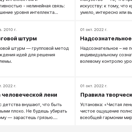
(словесная импровизаци
тивностью - нелинейная связь:
искусству: к тому, что 
танцевальная импровиза
шение уровня интеллекта
умело, интересно или 
Импровизации можно учи
ет повышение креативности
другие живые пережива
любому другому полез
 до определенного предела.
поводу чего-то качеств
в. 2010 г.
01 окт. 2022 г.
превышении некоторого
оригинального.
говой штурм
Надсознательное
ического уровня интеллекта (по
ым данным - от 120 до 127
овой штурм — групповой метод
Надсознательное – не 
ов) его связи с креативностью
ждения идей для решения
индивидуальному созна
исчезают, или же становятся
лемы.
волевому контролю уро
цательными, то при дальнейшем
психической активности
шении интеллекта креативность
при решении творческих
нает снижаться.
. 2022 г.
01 окт. 2022 г.
 человеческой лени
Правила творческ
с детства внушают, что быть
Установка: «Чистая лен
выми плохо. Не будешь убирать
чистое ощущение полно
ому — зарастешь грязью.
всеобщей гармонии мир
шь учиться спустя рукава — не
упишь в вуз и не сделаешь