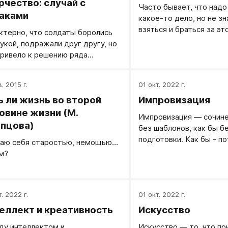
рчество: случай с
Часто бывает, что надо
аками
какое-то дело, но не зн
взяться и браться за эт
ктерно, что солдаты боролись
откровенно говоря, не 
кукой, подражали друг другу, но
Часто причина в том, чт
привело к решению ряда
нет определённости и 
ожных творческих задач,
информация по этому д
анных с содержанием их
. 2015 г.
на вязкую кашу, в кото
01 окт. 2022 г.
мцев.
разобраться. Чтобы ра
ь ли жизнь во второй
Импровизация
этой кашей, используйт
овине жизни (М.
Импровизация — сочине
«выгрузки мыслей на бу
пцова)
без шаблонов, как бы б
подготовки. Как бы - п
гаю себя старостью, немощью…
«лучшая импровизация т
м?
заранее подготовлена»
изначально как музыка
("музыкальная импровиз
. 2022 г.
настоящее время импр
01 окт. 2022 г.
касается любых форм
еллект и креативность
Искусство
человеческого творчес
у интеллектом и
Искусство — то, что пр