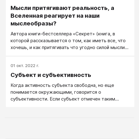
Мысли притягивают реальность, а
Вселенная реагирует на наши
мыслеобразы?
Автора книги-бестселлера «Секрет» (книга, в
которой рассказывается о том, как иметь все, что
хочешь, и как притягивать что угодно силой мысли)
спросили о цунами 2006 года и попросили объяснить
природу этого явления. Если немного
01 окт. 2022 г.
перефразировать ответ автора, то он звучал
Субъект и субъективность
примерно следующим образом: «Те люди, что стали
жертвами цунами, должно быть, посылали в космос
Когда активность субъекта свободна, но еще
«цунамиобразные» вибрации, чем и накликали на
понимается окружающими, говорится о
себя эту беду, потому что с нами не происходит
субъективности. Если субъект отмечен таким
ничего из того, что мы сами к себе не
уникальным и творческим подходом, что вызывать
притягиваем».
непонимание у окружающих, говорят уже о
субъективизме.