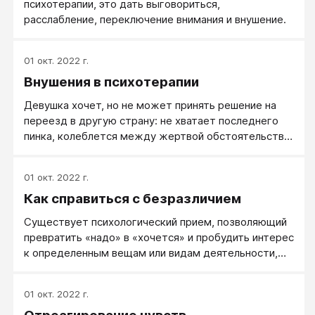
психотерапии, это дать выговориться,
расслабление, переключение внимания и внушение.
01 окт. 2022 г.
Внушения в психотерапии
Девушка хочет, но не может принять решение на
переезд в другую страну: не хватает последнего
пинка, колеблется между жертвой обстоятельств и
автором. Внушаем, что ей все по силам, даем
поддержку, даем четкую инструкцию, что делать,
01 окт. 2022 г.
чтобы не бояться. Вплоть до упражнений перед
Как справиться с безразличием
зеркалом: «Ты можешь все!»
Существует психологический прием, позволяющий
превратить «надо» в «хочется» и пробудить интерес
к определенным вещам или видам деятельности,
которые до этого не вызывали ничего, кроме скуки.
Прием этот основан на парадоксе обратного
01 окт. 2022 г.
влияния и, подобно гомеопатии, использует правило
«лечи подобное подобным». Ничто так не