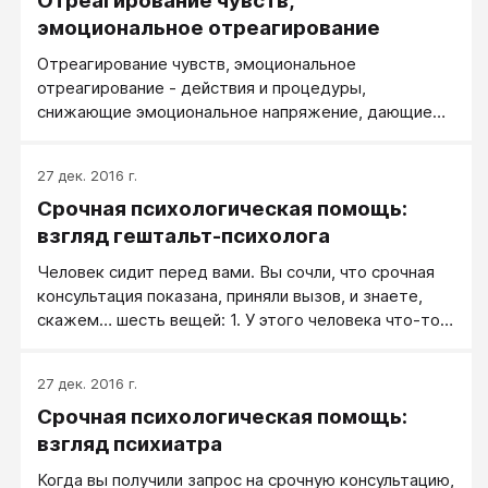
Отреагирование чувств,
мотивирует к работе как несколько дней
эмоциональное отреагирование
вынужденного безделья.
Отреагирование чувств, эмоциональное
отреагирование - действия и процедуры,
снижающие эмоциональное напряжение, дающие
внутреннее облегчение за счет освобождения от
всей или части негативной энергии.
27 дек. 2016 г.
Срочная психологическая помощь:
взгляд гештальт-психолога
Человек сидит перед вами. Вы сочли, что срочная
консультация показана, приняли вызов, и знаете,
скажем… шесть вещей: 1. У этого человека что-то
случилось, 2. Он пришел к вам первый и последний
раз, 3. Этому человеку нужна помощь немедленно,
27 дек. 2016 г.
4. Время ограничено, 5. Исправить или доделать
Срочная психологическая помощь:
сегодняшнюю работу, скорее всего, будет нельзя,
6. Ему нужна конкретика, иначе в сложный момент
взгляд психиатра
он не стал бы тратить время и деньги на вас.
Когда вы получили запрос на срочную консультацию,